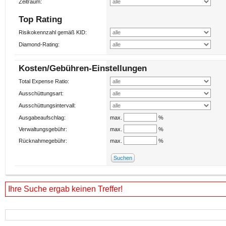
Zeitraum:
Top Rating
Risikokennzahl gemäß
KID
:
Diamond-Rating:
Kosten/Gebühren-Einstellungen
Total Expense Ratio:
Ausschüttungsart:
Ausschüttungsintervall:
Ausgabeaufschlag:
max.
%
Verwaltungsgebühr:
max.
%
Rücknahmegebühr:
max.
%
Ihre Suche ergab keinen Treffer!