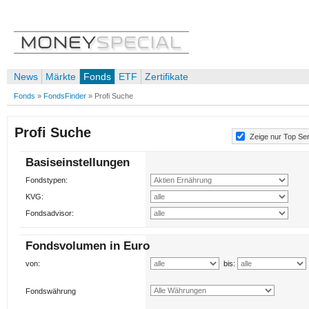
News
Märkte
Fonds
ETF
Zertifikate
Fonds
»
FondsFinder
»
Profi Suche
Profi Suche
Zeige nur Top Se
Basiseinstellungen
Fondstypen:
KVG:
Fondsadvisor:
Fondsvolumen in Euro
von:
bis:
Fondswährung