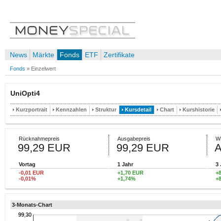
News
Märkte
Fonds
ETF
Zertifikate
Fonds
»
Einzelwert
UniOpti4
Kurzportrait
Kennzahlen
Struktur
Kursdetail
Chart
Kurshistorie
Rücknahmepreis
Ausgabepreis
W
99,29 EUR
99,29 EUR
Vortag
1 Jahr
3 
-0,01 EUR
+1,70 EUR
+
-0,01%
+1,74%
+
3-Monats-Chart