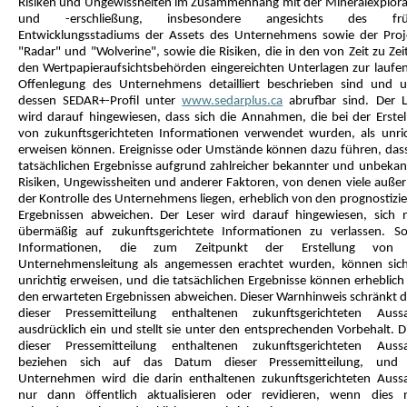
Risiken und Ungewissheiten im Zusammenhang mit der Mineralexplora
und -erschließung, insbesondere angesichts des frü
Entwicklungsstadiums der Assets des Unternehmens sowie der Proj
"Radar" und "Wolverine", sowie die Risiken, die in den von Zeit zu Zei
den Wertpapieraufsichtsbehörden eingereichten Unterlagen zur laufe
Offenlegung des Unternehmens detailliert beschrieben sind und u
dessen SEDAR+-Profil unter
www.sedarplus.ca
abrufbar sind. Der L
wird darauf hingewiesen, dass sich die Annahmen, die bei der Erstel
von zukunftsgerichteten Informationen verwendet wurden, als unric
erweisen können. Ereignisse oder Umstände können dazu führen, dass
tatsächlichen Ergebnisse aufgrund zahlreicher bekannter und unbekan
Risiken, Ungewissheiten und anderer Faktoren, von denen viele außer
der Kontrolle des Unternehmens liegen, erheblich von den prognostizie
Ergebnissen abweichen. Der Leser wird darauf hingewiesen, sich n
übermäßig auf zukunftsgerichtete Informationen zu verlassen. So
Informationen, die zum Zeitpunkt der Erstellung von 
Unternehmensleitung als angemessen erachtet wurden, können sich
unrichtig erweisen, und die tatsächlichen Ergebnisse können erheblich
den erwarteten Ergebnissen abweichen. Dieser Warnhinweis schränkt di
dieser Pressemitteilung enthaltenen zukunftsgerichteten Auss
ausdrücklich ein und stellt sie unter den entsprechenden Vorbehalt. D
dieser Pressemitteilung enthaltenen zukunftsgerichteten Auss
beziehen sich auf das Datum dieser Pressemitteilung, und
Unternehmen wird die darin enthaltenen zukunftsgerichteten Auss
nur dann öffentlich aktualisieren oder revidieren, wenn dies 