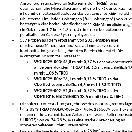
Anreicherung an schweren Seltenen Erden (HREE), eine
oberflächennahe Mineralisierung und eine Tier-1-Jurisdiktion u
ist damit ein potenziell bedeutendes strategisches REE-Projekt.
Die Reverse-Circulation-Bohrungen ("RC-Bohrungen") von 202
bestätigten eine breite, oberflächennahe
REE-Mineralisierung
ü
ein Gebiet von 1,7 km × 1,2 km, die in einem bedeutenden
peralkalischen Caldera-System gelagert ist.
537 Proben aus dem Programm von 2025 ergaben eine
durchgängige Mineralisierung, was auf eine ausgeprägte
Kontinuität im gesamten gebohrten Bereich hindeutet. Die
wichtigsten Abschnitte umfassen:
WOLRC25-003: 48,8 m mit 0,77 %
Gesamtkonzentrati
an Seltenerdoxiden ("TREO") ab 1,5 m, einschließlich
18
m mit 1,06 % TREO
WOLRC25-006: 38,1 m mit 0,71 % TREO
ab der
Oberfläche, einschließlich
4,6 m mit 1,53 % TREO
WOLRC25-002: 51,8 m mit 0,52 % TREO
ab der
Oberfläche, einschließlich
33,5 m mit 0,67 % TREO
Die Spitzen-Untersuchungsergebnisse des Bohrprogramms lag
bei
2,03 % TREO
(WOLRC-006-25 - Probe 2355079 von 1,5-3 
mit einem durchschnittlichen Anteil an schweren Seltenerdoxid
("
HREO
") von ca.
24-28 %
, was eine starke Anreicherung an
schweren Seltenen Erden unterstreicht.
2
Das großflächige Potenzial wird durch
26 km
an der Oberfläch