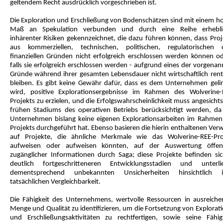
geltendem Recht ausdrücklich vorgeschrieben ist.
Die Exploration und Erschließung von Bodenschätzen sind mit einem h
Maß an Spekulation verbunden und durch eine Reihe erhebli
inhärenter Risiken gekennzeichnet, die dazu führen können, dass Proj
aus kommerziellen, technischen, politischen, regulatorischen 
finanziellen Gründen nicht erfolgreich erschlossen werden können od
falls sie erfolgreich erschlossen werden - aufgrund eines der vorgena
Gründe während ihrer gesamten Lebensdauer nicht wirtschaftlich rent
bleiben. Es gibt keine Gewähr dafür, dass es dem Unternehmen geli
wird, positive Explorationsergebnisse im Rahmen des Wolverine-
Projekts zu erzielen, und die Erfolgswahrscheinlichkeit muss angesicht
frühen Stadiums des operativen Betriebs berücksichtigt werden, da
Unternehmen bislang keine eigenen Explorationsarbeiten im Rahmen
Projekts durchgeführt hat. Ebenso basieren die hierin enthaltenen Ver
auf Projekte, die ähnliche Merkmale wie das Wolverine-REE-Pro
aufweisen oder aufweisen könnten, auf der Auswertung öffent
zugänglicher Informationen durch Saga; diese Projekte befinden sic
deutlich fortgeschritteneren Entwicklungsstadien und unterli
dementsprechend unbekannten Unsicherheiten hinsichtlich i
tatsächlichen Vergleichbarkeit.
Die Fähigkeit des Unternehmens, wertvolle Ressourcen in ausreiche
Menge und Qualität zu identifizieren, um die Fortsetzung von Explorat
und Erschließungsaktivitäten zu rechtfertigen, sowie seine Fähigk