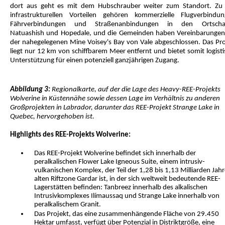
dort aus geht es mit dem Hubschrauber weiter zum Standort. Zu
infrastrukturellen Vorteilen gehören kommerzielle Flugverbindun
Fährverbindungen und Straßenanbindungen in den Ortscha
Natuashish und Hopedale, und die Gemeinden haben Vereinbarungen
der nahegelegenen Mine Voisey's Bay von Vale abgeschlossen. Das Pro
liegt nur 12 km von schiffbarem Meer entfernt und bietet somit logist
Unterstützung für einen potenziell ganzjährigen Zugang.
Abbildung 3:
Regionalkarte, auf der die Lage des Heavy-REE-Projekts
Wolverine in Küstennähe sowie dessen Lage im Verhältnis zu anderen
Großprojekten in Labrador, darunter das REE-Projekt Strange Lake in
Quebec, hervorgehoben ist.
Highlights des REE-Projekts Wolverine:
Das REE-Projekt Wolverine befindet sich innerhalb der
peralkalischen Flower Lake Igneous Suite, einem intrusiv-
vulkanischen Komplex, der Teil der 1,28 bis 1,13 Milliarden Jah
alten Riftzone Gardar ist, in der sich weltweit bedeutende REE-
Lagerstätten befinden: Tanbreez innerhalb des alkalischen
Intrusivkomplexes Ilímaussaq und Strange Lake innerhalb von
peralkalischem Granit.
Das Projekt, das eine zusammenhängende Fläche von 29.450
Hektar umfasst, verfügt über Potenzial in Distriktgröße, eine