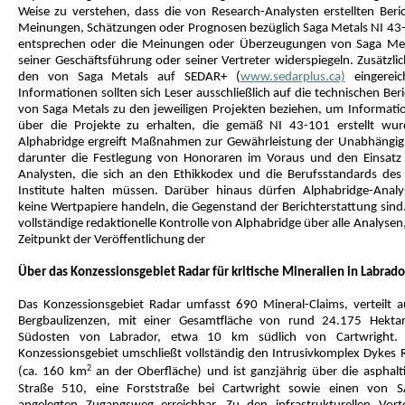
Weise zu verstehen, dass die von Research-Analysten erstellten Beric
Meinungen, Schätzungen oder Prognosen bezüglich Saga Metals NI 43
entsprechen oder die Meinungen oder Überzeugungen von Saga Met
seiner Geschäftsführung oder seiner Vertreter widerspiegeln. Zusätzli
den von Saga Metals auf SEDAR+ (
www.sedarplus.ca)
eingereic
Informationen sollten sich Leser ausschließlich auf die technischen Ber
von Saga Metals zu den jeweiligen Projekten beziehen, um Informati
über die Projekte zu erhalten, die gemäß NI 43-101 erstellt wur
Alphabridge ergreift Maßnahmen zur Gewährleistung der Unabhängigk
darunter die Festlegung von Honoraren im Voraus und den Einsatz
Analysten, die sich an den Ethikkodex und die Berufsstandards des
Institute halten müssen. Darüber hinaus dürfen Alphabridge-Analy
keine Wertpapiere handeln, die Gegenstand der Berichterstattung sind.
vollständige redaktionelle Kontrolle von Alphabridge über alle Analysen
Zeitpunkt der Veröffentlichung der
Über das Konzessionsgebiet Radar für kritische Mineralien in Labrado
Das Konzessionsgebiet Radar umfasst 690 Mineral-Claims, verteilt a
Bergbaulizenzen, mit einer Gesamtfläche von rund 24.175 Hekta
Südosten von Labrador, etwa 10 km südlich von Cartwright.
Konzessionsgebiet umschließt vollständig den Intrusivkomplex Dykes R
2
(ca. 160 km
an der Oberfläche) und ist ganzjährig über die asphalti
Straße 510, eine Forststraße bei Cartwright sowie einen von 