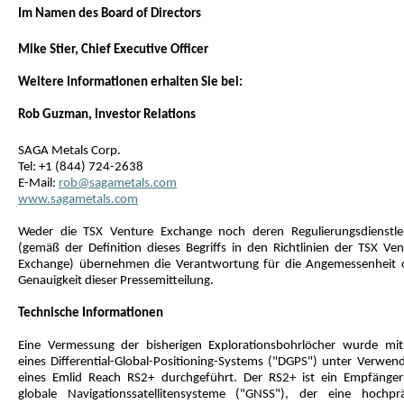
Im Namen des Board of Directors
Mike Stier, Chief Executive Officer
Weitere Informationen erhalten Sie bei:
Rob Guzman, Investor Relations
SAGA Metals Corp.
Tel: +1 (844) 724-2638
E-Mail:
rob@sagametals.com
www.sagametals.com
Weder die TSX Venture Exchange noch deren Regulierungsdienstlei
(gemäß der Definition dieses Begriffs in den Richtlinien der TSX Ven
Exchange) übernehmen die Verantwortung für die Angemessenheit 
Genauigkeit dieser Pressemitteilung.
Technische Informationen
Eine Vermessung der bisherigen Explorationsbohrlöcher wurde mith
eines Differential-Global-Positioning-Systems ("DGPS") unter Verwen
eines Emlid Reach RS2+ durchgeführt. Der RS2+ ist ein Empfänger
globale Navigationssatellitensysteme ("GNSS"), der eine hochprä