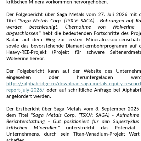
kritischen Mineralvorkommen hervorgehoben.
Der Folgebericht über Saga Metals vom 27. Juli 2026 mit
Titel "
Saga Metals Corp. (TSX.V: SAGA) - Bohrungen auf R
werden beschleunigt, Übernahme von Wolverine 
abgeschlossen"
hebt die bedeutenden Fortschritte des Proj
Radar auf dem Weg zur ersten Mineralressourcenschätz
sowie das bevorstehende Diamantkernbohrprogramm auf 
Heavy-REE-Projekt (Projekt für schwere Seltenerdmeta
Wolverine hervor.
Der Folgebericht kann auf der Website des Unternehm
eingesehen oder heruntergeladen werd
https://alphabridge.co/download-saga-metals-equity-researc
report-july-2026/
oder auf schriftliche Anfrage bei Alphabr
angefordert werden.
Der Erstbericht über Saga Metals vom 8. September 2025
dem Titel
"Saga Metals Corp. (TSX.V: SAGA) - Aufnahme
Berichterstattung - Gut positioniert für den Superzyklus
kritischen Mineralien"
unterstreicht das Potenzial 
Unternehmens, durch sein Titan-Vanadium-Projekt Wert
schaffen.