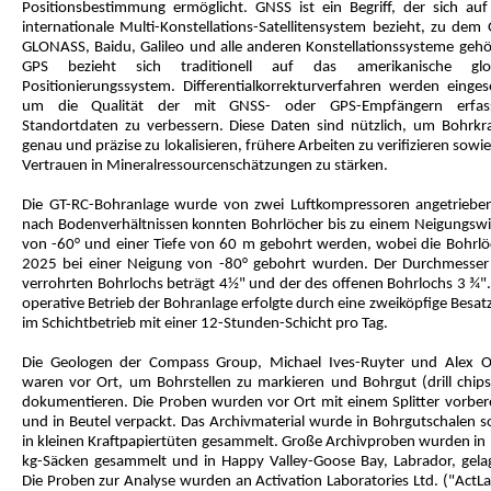
Positionsbestimmung ermöglicht. GNSS ist ein Begriff, der sich auf
internationale Multi-Konstellations-Satellitensystem bezieht, zu dem 
GLONASS, Baidu, Galileo und alle anderen Konstellationssysteme gehö
GPS bezieht sich traditionell auf das amerikanische glo
Positionierungssystem. Differentialkorrekturverfahren werden eingese
um die Qualität der mit GNSS- oder GPS-Empfängern erfas
Standortdaten zu verbessern. Diese Daten sind nützlich, um Bohrkr
genau und präzise zu lokalisieren, frühere Arbeiten zu verifizieren sowi
Vertrauen in Mineralressourcenschätzungen zu stärken.
Die GT-RC-Bohranlage wurde von zwei Luftkompressoren angetrieben
nach Bodenverhältnissen konnten Bohrlöcher bis zu einem Neigungswi
von -60° und einer Tiefe von 60 m gebohrt werden, wobei die Bohrlö
2025 bei einer Neigung von -80° gebohrt wurden. Der Durchmesser
verrohrten Bohrlochs beträgt 4½" und der des offenen Bohrlochs 3 ¾".
operative Betrieb der Bohranlage erfolgte durch eine zweiköpfige Besa
im Schichtbetrieb mit einer 12-Stunden-Schicht pro Tag.
Die Geologen der Compass Group, Michael Ives-Ruyter und Alex O
waren vor Ort, um Bohrstellen zu markieren und Bohrgut (drill chips
dokumentieren. Die Proben wurden vor Ort mit einem Splitter vorbere
und in Beutel verpackt. Das Archivmaterial wurde in Bohrgutschalen s
in kleinen Kraftpapiertüten gesammelt. Große Archivproben wurden in 
kg-Säcken gesammelt und in Happy Valley-Goose Bay, Labrador, gelag
Die Proben zur Analyse wurden an Activation Laboratories Ltd. ("ActLa