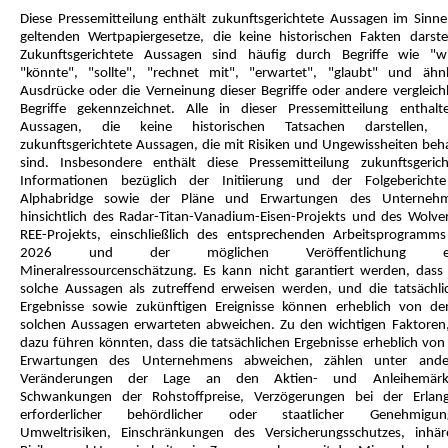
Diese Pressemitteilung enthält zukunftsgerichtete Aussagen im Sinne
geltenden Wertpapiergesetze, die keine historischen Fakten darstel
Zukunftsgerichtete Aussagen sind häufig durch Begriffe wie "wi
"könnte", "sollte", "rechnet mit", "erwartet", "glaubt" und ähnl
Ausdrücke oder die Verneinung dieser Begriffe oder andere vergleich
Begriffe gekennzeichnet. Alle in dieser Pressemitteilung enthalt
Aussagen, die keine historischen Tatsachen darstellen, 
zukunftsgerichtete Aussagen, die mit Risiken und Ungewissheiten beha
sind. Insbesondere enthält diese Pressemitteilung zukunftsgerich
Informationen bezüglich der Initiierung und der Folgebericht
Alphabridge sowie der Pläne und Erwartungen des Unterneh
hinsichtlich des Radar-Titan-Vanadium-Eisen-Projekts und des Wolver
REE-Projekts, einschließlich des entsprechenden Arbeitsprogramms
2026 und der möglichen Veröffentlichung ei
Mineralressourcenschätzung. Es kann nicht garantiert werden, dass 
solche Aussagen als zutreffend erweisen werden, und die tatsächli
Ergebnisse sowie zukünftigen Ereignisse können erheblich von de
solchen Aussagen erwarteten abweichen. Zu den wichtigen Faktoren,
dazu führen könnten, dass die tatsächlichen Ergebnisse erheblich von
Erwartungen des Unternehmens abweichen, zählen unter and
Veränderungen der Lage an den Aktien- und Anleihemärk
Schwankungen der Rohstoffpreise, Verzögerungen bei der Erlan
erforderlicher behördlicher oder staatlicher Genehmigun
Umweltrisiken, Einschränkungen des Versicherungsschutzes, inhär