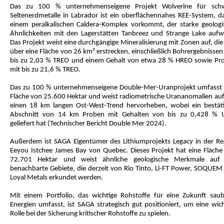
Das zu 100 % unternehmenseigene Projekt Wolverine für sch
Seltenerdmetalle in Labrador ist ein oberflächennahes REE-System, da
einem peralkalischen Caldera-Komplex vorkommt, der starke geologi
Ähnlichkeiten mit den Lagerstätten Tanbreez und Strange Lake aufwe
Das Projekt weist eine durchgängige Mineralisierung mit Zonen auf, die
über eine Fläche von 26 km² erstrecken, einschließlich Bohrergebnisse
bis zu 2,03 % TREO und einem Gehalt von etwa 28 % HREO sowie Pr
mit bis zu 21,6 % TREO.
Das zu 100 % unternehmenseigene Double-Mer-Uranprojekt umfasst 
Fläche von 25.600 Hektar und weist radiometrische Urananomalien auf,
einen 18 km langen Ost-West-Trend hervorheben, wobei ein bestäti
Abschnitt von 14 km Proben mit Gehalten von bis zu 0,428 % 
geliefert hat (Technischer Bericht Double Mer 2024).
Außerdem ist SAGA Eigentümer des Lithiumprojekts Legacy in der Re
Eeyou Istchee James Bay von Quebec. Dieses Projekt hat eine Fläche
72.701 Hektar und weist ähnliche geologische Merkmale auf
benachbarte Gebiete, die derzeit von Rio Tinto, Li-FT Power, SOQUEM
Loyal Metals erkundet werden.
Mit einem Portfolio, das wichtige Rohstoffe für eine Zukunft saub
Energien umfasst, ist SAGA strategisch gut positioniert, um eine wich
Rolle bei der Sicherung kritischer Rohstoffe zu spielen.