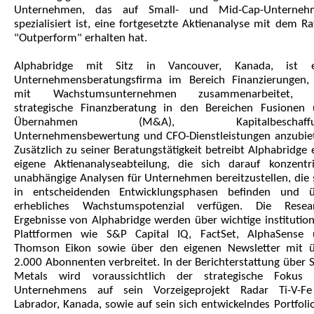
Unternehmen, das auf Small- und Mid-Cap-Unterneh
spezialisiert ist, eine fortgesetzte Aktienanalyse mit dem Ra
"Outperform" erhalten hat.
Alphabridge mit Sitz in Vancouver, Kanada, ist e
Unternehmensberatungsfirma im Bereich Finanzierungen,
mit Wachstumsunternehmen zusammenarbeitet,
strategische Finanzberatung in den Bereichen Fusionen
Übernahmen (M&A), Kapitalbeschaffu
Unternehmensbewertung und CFO-Dienstleistungen anzubie
Zusätzlich zu seiner Beratungstätigkeit betreibt Alphabridge 
eigene Aktienanalyseabteilung, die sich darauf konzentri
unabhängige Analysen für Unternehmen bereitzustellen, die 
in entscheidenden Entwicklungsphasen befinden und ü
erhebliches Wachstumspotenzial verfügen. Die Resear
Ergebnisse von Alphabridge werden über wichtige institution
Plattformen wie S&P Capital IQ, FactSet, AlphaSense 
Thomson Eikon sowie über den eigenen Newsletter mit 
2.000 Abonnenten verbreitet. In der Berichterstattung über 
Metals wird voraussichtlich der strategische Fokus 
Unternehmens auf sein Vorzeigeprojekt Radar Ti-V-Fe
Labrador, Kanada, sowie auf sein sich entwickelndes Portfoli