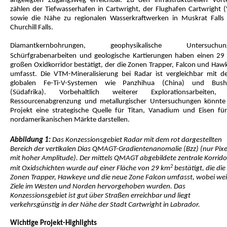
angelegten Zugangsweg erreichbar. Zu den infrastrukturellen Vorte
zählen der Tiefwasserhafen in Cartwright, der Flughafen Cartwright (
sowie die Nähe zu regionalen Wasserkraftwerken in Muskrat Falls
Churchill Falls.
Diamantkernbohrungen, geophysikalische Untersuchung
Schürfgrabenarbeiten und geologische Kartierungen haben einen 29
großen Oxidkorridor bestätigt, der die Zonen Trapper, Falcon und Haw
umfasst. Die VTM-Mineralisierung bei Radar ist vergleichbar mit de
globalen Fe-Ti-V-Systemen wie Panzhihua (China) und Bush
(Südafrika). Vorbehaltlich weiterer Explorationsarbeiten,
Ressourcenabgrenzung und metallurgischer Untersuchungen könnte
Projekt eine strategische Quelle für Titan, Vanadium und Eisen für
nordamerikanischen Märkte darstellen.
Abbildung 1:
Das Konzessionsgebiet Radar mit dem rot dargestellten
Bereich der vertikalen Dias QMAGT-Gradientenanomalie (Bzz) (nur Pixe
mit hoher Amplitude). Der mittels QMAGT abgebildete zentrale Korrido
2
mit Oxidschichten wurde auf einer Fläche von 29 km
bestätigt, die die
Zonen Trapper, Hawkeye und die neue Zone Falcon umfasst, wobei wei
Ziele im Westen und Norden hervorgehoben wurden. Das
Konzessionsgebiet ist gut über Straßen erreichbar und liegt
verkehrsgünstig in der Nähe der Stadt Cartwright in Labrador.
Wichtige Projekt-Highlights