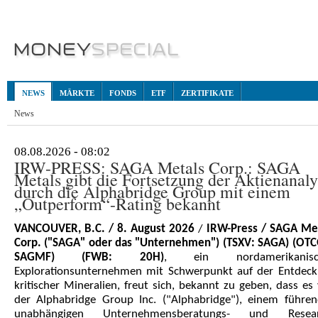
NEWS
MÄRKTE
FONDS
ETF
ZERTIFIKATE
News
08.08.2026 - 08:02
IRW-PRESS: SAGA Metals Corp.: SAGA
Metals gibt die Fortsetzung der Aktienanaly
durch die Alphabridge Group mit einem
„Outperform“-Rating bekannt
VANCOUVER, B.C. / 8. August 2026
/
IRW-Press / SAGA Me
Corp.
("SAGA" oder das "Unternehmen") (TSXV: SAGA) (OT
SAGMF) (FWB: 20H)
, ein nordamerikanisc
Explorationsunternehmen mit Schwerpunkt auf der Entdec
kritischer Mineralien, freut sich, bekannt zu geben, dass es
der Alphabridge Group Inc. ("Alphabridge"), einem führe
unabhängigen Unternehmensberatungs- und Resear