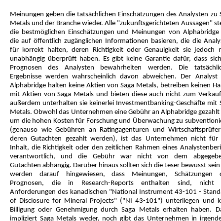
Meinungen geben die tatsächlichen Einschätzungen des Analysten zu 
Metals und der Branche wieder. Alle "zukunftsgerichteten Aussagen" st
die bestmöglichen Einschätzungen und Meinungen von Alphabridge 
die auf öffentlich zugänglichen Informationen basieren, die die Analy
für korrekt halten, deren Richtigkeit oder Genauigkeit sie jedoch n
unabhängig überprüft haben. Es gibt keine Garantie dafür, dass sich
Prognosen des Analysten bewahrheiten werden. Die tatsächli
Ergebnisse werden wahrscheinlich davon abweichen. Der Analyst
Alphabridge halten keine Aktien von Saga Metals, betreiben keinen Ha
mit Aktien von Saga Metals und bieten diese auch nicht zum Verkauf
außerdem unterhalten sie keinerlei Investmentbanking-Geschäfte mit 
Metals. Obwohl das Unternehmen eine Gebühr an Alphabridge gezahlt 
um die hohen Kosten für Forschung und Überwachung zu subventioni
(genauso wie Gebühren an Ratingagenturen und Wirtschaftsprüfer
deren Gutachten gezahlt werden), ist das Unternehmen nicht für
Inhalt, die Richtigkeit oder den zeitlichen Rahmen eines Analystenber
verantwortlich, und die Gebühr war nicht von dem abgegeb
Gutachten abhängig. Darüber hinaus sollten sich die Leser bewusst sei
werden darauf hingewiesen, dass Meinungen, Schätzungen 
Prognosen, die in Research-Reports enthalten sind, nicht
Anforderungen des kanadischen "National Instrument 43-101 - Stand
of Disclosure for Mineral Projects" ("NI 43-101") unterliegen und k
Billigung oder Genehmigung durch Saga Metals erhalten haben. D
impliziert Saga Metals weder, noch gibt das Unternehmen in irgende