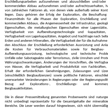
Erschließungsarbeiten aufzunehmen und abzuschließen und/oder
kommerziellen Abbau aufzunehmen und/oder aufrechtzuerhalten, h
von zahlreichen Faktoren ab, von denen viele außerhalb seiner Kontr
liegen. Dazu gehören der Erfolg der Exploration, die Beschaffung
Finanzmitteln für alle Phasen der Exploration, Erschließung und
kommerziellen Abbaus, die Angemessenheit der Infrastruktur, geologi
Eigenschaften, die metallurgischen Eigenschaften einer Lagerstätte,
Verfügbarkeit von Aufbereitungstechnologie und -kapazitäten,
Verfügbarkeit von Lagerkapazitäten, Angebot und Nachfrage nach Selt
Erden und anderen Mineralien, die Verfügbarkeit der für die Aufnahme
den Abschluss der Erschließung erforderlichen Ausrüstung und Anla
die Kosten für Verbrauchsmaterialien sowie für Bergbau-
Aufbereitungsausrüstung, technologische und technische Probl
Unfälle oder Sabotageakte oder Terrorismus, zivile Unruhen und Prote
Währungsschwankungen, Änderungen der Vorschriften, die Verfügbar
von Wasser, die Verfügbarkeit und Produktivität von Fachkräften,
Erhalt der erforderlichen Genehmigungen, Zulassungen und Lize
(einschließlich Bergbaulizenzen) sowie politische Faktoren, einschlie
unerwarteter Veränderungen in Regierungen oder der Regierungspoliti
Bezug auf Explorations-, Erschließungs- und kommerzi
Bergbauaktivitäten.
Die in dieser Pressemitteilung genannten Probenwerte sind naturg
nicht unbedingt repräsentativ für die Gesamtgehalte der mineralisie
Bereiche. Die Leser werden darauf hingewiesen, sich nicht übermäßig