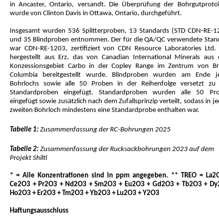
in Ancaster, Ontario, versandt. Die Überprüfung der Bohrgutprotok
wurde von Clinton Davis in Ottawa, Ontario, durchgeführt.
Insgesamt wurden 536 Splitterproben, 13 Standards (STD CDN-RE-1
und 35 Blindproben entnommen. Der für die QA/QC verwendete Stan
war CDN-RE-1203, zertifiziert von CDN Resource Laboratories Ltd.
hergestellt aus Erz, das von Canadian International Minerals aus
Konzessionsgebiet Carbo in der Copley Range im Zentrum von Bri
Columbia bereitgestellt wurde. Blindproben wurden am Ende j
Bohrlochs sowie alle 50 Proben in der Reihenfolge versetzt zu
Standardproben eingefügt. Standardproben wurden alle 50 Pr
eingefügt sowie zusätzlich nach dem Zufallsprinzip verteilt, sodass in 
zweiten Bohrloch mindestens eine Standardprobe enthalten war.
Tabelle 1:
Zusammenfassung der RC-Bohrungen 2025
Tabelle 2:
Zusammenfassung der Rucksackbohrungen 2023 auf dem
Projekt Shilti
* = Alle Konzentrationen sind in ppm angegeben. ** TREO = La2
Ce2O3 + Pr2O3 + Nd2O3 + Sm2O3 + Eu2O3 + Gd2O3 + Tb2O3 + Dy
Ho2O3 + Er2O3 + Tm2O3 + Yb2O3 + Lu2O3 + Y2O3
Haftungsausschluss