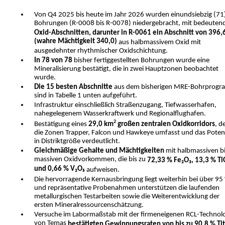
Von Q4 2025 bis heute im Jahr 2026 wurden einundsiebzig (71
Bohrungen (R-0008 bis R-0078) niedergebracht, mit bedeuten
Oxid-Abschnitten, darunter in R-0061 ein Abschnitt von 396,
(wahre Mächtigkeit 340,0)
aus halbmassivem Oxid mit
ausgedehnter rhythmischer Oxidschichtung.
In 78 von 78
bisher fertiggestellten Bohrungen wurde eine
Mineralisierung bestätigt, die in zwei Hauptzonen beobachtet
wurde.
Die 15 besten Abschnitte
aus dem bisherigen MRE-Bohrprog
sind in Tabelle 1 unten aufgeführt.
Infrastruktur einschließlich Straßenzugang, Tiefwasserhafen,
nahegelegenem Wasserkraftwerk und Regionalflughafen.
2
Bestätigung eines
29,0 km
großen zentralen Oxidkorridors
, d
die Zonen Trapper, Falcon und Hawkeye umfasst und das Potenz
in Distriktgröße verdeutlicht.
Gleichmäßige Gehalte und Mächtigkeiten
mit halbmassiven b
massiven Oxidvorkommen, die bis zu
72,33 %
Fe₂O₃, 13,3 % Ti
und 0,66 % V₂O₅
aufweisen.
Die hervorragende Kernausbringung liegt weiterhin bei über 95
und repräsentative Probenahmen unterstützen die laufenden
metallurgischen Testarbeiten sowie die Weiterentwicklung der
ersten Mineralressourcenschätzung.
Versuche im Labormaßstab mit der firmeneigenen RCL-Technol
von Temas
bestätigten Gewinnungsraten von bis zu 90,8 % Tit