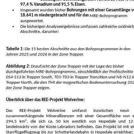
97,4 % Vanadium und 91,5 % Eisen.
Insgesamt wurden
bisher
Bohrungen mit einer Gesamtlänge 
18.641 m niedergebracht und für das
MRE-Bohrprogramm
ausgewertet.
Die bisherigen Analyseergebnisse umfassen zahlreiche oxidreic
Abschnitte, darunter:
Tabelle 1:
Die 15 besten Abschnitte aus den Bohrprogrammen in den
Jahren 2025 und 2026 in der Zone Trapper.
Abbildung 2:
Draufsicht der Zone Trapper mit der Lage des bisher
durchgeführten MRE-Bohrprogramms, einschließlich der Profilschnitte
0S4-S13 in Trapper South, T01-T03 in Trapper Transition und N6-N12 i
Trapper North, die den TMI der magnetischen Bodenuntersuchung 202
der Zone Trapper zeigen.
Überblick über das REE-Projekt Wolverine:
Das REE-Projekt Wolverine umfasst inzwischen neun 
zusammenhängende Minerallizenzen mit einer Gesamtfläche von 
294,5 km², die sich ca. 50 km westlich von Hopedale und 1
landeinwärts von der Küste Labradors befinden. Das Projekt ist mit e
Starrflügelflugzeug bis zur Schotterlandebahn in Hopedale erreichbar;