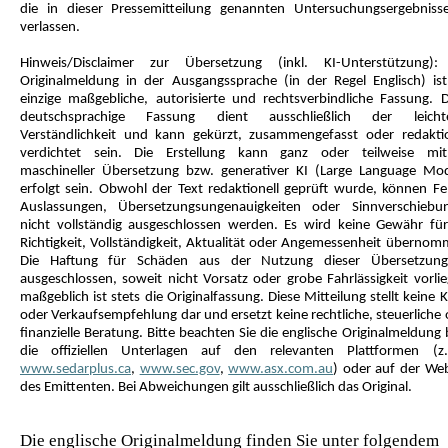
die in dieser Pressemitteilung genannten Untersuchungsergebniss
verlassen.
Hinweis/Disclaimer zur Übersetzung (inkl. KI-Unterstützung):
Originalmeldung in der Ausgangssprache (in der Regel Englisch) ist
einzige maßgebliche, autorisierte und rechtsverbindliche Fassung. D
deutschsprachige Fassung dient ausschließlich der leicht
Verständlichkeit und kann gekürzt, zusammengefasst oder redaktio
verdichtet sein. Die Erstellung kann ganz oder teilweise mith
maschineller Übersetzung bzw. generativer KI (Large Language Mod
erfolgt sein. Obwohl der Text redaktionell geprüft wurde, können Feh
Auslassungen, Übersetzungsungenauigkeiten oder Sinnverschiebu
nicht vollständig ausgeschlossen werden. Es wird keine Gewähr für
Richtigkeit, Vollständigkeit, Aktualität oder Angemessenheit übernom
Die Haftung für Schäden aus der Nutzung dieser Übersetzung
ausgeschlossen, soweit nicht Vorsatz oder grobe Fahrlässigkeit vorlie
maßgeblich ist stets die Originalfassung. Diese Mitteilung stellt keine 
oder Verkaufsempfehlung dar und ersetzt keine rechtliche, steuerliche
finanzielle Beratung. Bitte beachten Sie die englische Originalmeldung
die offiziellen Unterlagen auf den relevanten Plattformen (z
www.sedarplus.ca
,
www.sec.gov
,
www.asx.com.au
) oder auf der Web
des Emittenten. Bei Abweichungen gilt ausschließlich das Original.
Die englische Originalmeldung finden Sie unter folgendem