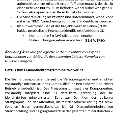
aufgeschlossenem mineralisiertem Tuff untermauert, der sich in
einer Tiefe von nur 25-50 m befindet, wobei bisher weniger als
% des vielversprechenden Bereichs bebohrt wurden.
Die Mineralisierung bleibt offen und untererkundet, wobei Zon
mit einer TREO-Anreicherung von über 1 % identifiziert wurden
Im südwestlichen Gebiet des Projekts wurden sieben (7) REE-
haltige peralkalische Pegmatite identifiziert (Abbildung 3).
Neununddreißig (39) Stichproben ergaben
Untersuchungsergebnisse von bis zu
21,6 % TREO.
Abbildung 4:
Lokale geologische Karte mit Kennzeichnung der
Konzessionen von SAGA, die den gesamten Caldera-Komplex von
Nuiklavik umgeben.
Details zum Diamantbohrprogramm bei Wolverine
Die Teams transportieren derzeit die Versorgungsgüter und errichten
vollständige Infrastruktur des Camps, die für einen sicheren und effizi
Betrieb erforderlich ist. Das Programm umfasst vier Komponenten,
vollständig integriert sind: 1) detaillierte Kartierung der ber
identifizierten mineralisierten Zone zur Definition der vulkanis
Stratigraphie und der Alteration, die mit der Mineralisierung mit sch
Seltenen Erden vergesellschaftet ist; 2) Diamantkernbohrunge
Streichrichtung und neigungsabwärts in der gesamten mineralisierten Z