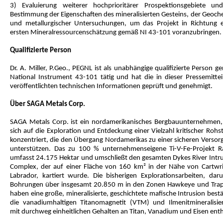
3) Evaluierung weiterer hochprioritärer Prospektionsgebiete un
Bestimmung der Eigenschaften des mineralisierten Gesteins, der Geoch
und metallurgischer Untersuchungen, um das Projekt in Richtung e
ersten Mineralressourcenschätzung gemäß NI 43-101 voranzubringen.
Qualifizierte Person
Dr. A. Miller, P.Geo., PEGNL ist als unabhängige qualifizierte Person 
National Instrument 43-101 tätig und hat die in dieser Pressemittei
veröffentlichten technischen Informationen geprüft und genehmigt.
Über SAGA Metals Corp.
SAGA Metals Corp. ist ein nordamerikanisches Bergbauunternehmen,
sich auf die Exploration und Entdeckung einer Vielzahl kritischer Rohs
konzentriert, die den Übergang Nordamerikas zu einer sicheren Versor
unterstützen. Das zu 100 % unternehmenseigene Ti-V-Fe-Projekt R
umfasst 24.175 Hektar und umschließt den gesamten Dykes River Intru
Complex, der auf einer Fläche von 160 km² in der Nähe von Cartwri
Labrador, kartiert wurde. Die bisherigen Explorationsarbeiten, daru
Bohrungen über insgesamt 20.850 m in den Zonen Hawkeye und Trap
haben eine große, mineralisierte, geschichtete mafische Intrusion bestä
die vanadiumhaltigen Titanomagnetit (VTM) und Ilmenitmineralisie
mit durchweg einheitlichen Gehalten an Titan, Vanadium und Eisen enth