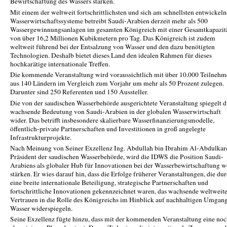
Bewirtschaftung des Wassers stärken.
Mit einem der weltweit fortschrittlichsten und sich am schnellsten entwickel
Wasserwirtschaftssysteme betreibt Saudi-Arabien derzeit mehr als 500
Wassergewinnungsanlagen im gesamten Königreich mit einer Gesamtkapazit
von über 16,2 Millionen Kubikmetern pro Tag. Das Königreich ist zudem
weltweit führend bei der Entsalzung von Wasser und den dazu benötigten
Technologien. Deshalb bietet dieses Land den idealen Rahmen für dieses
hochkarätige internationale Treffen.
Die kommende Veranstaltung wird voraussichtlich mit über 10.000 Teilnehm
aus 140 Ländern im Vergleich zum Vorjahr um mehr als 50 Prozent zulegen.
Darunter sind 250 Referenten und 150 Aussteller.
Die von der saudischen Wasserbehörde ausgerichtete Veranstaltung spiegelt d
wachsende Bedeutung von Saudi-Arabien in der globalen Wasserwirtschaft
wider. Das betrifft insbesondere skalierbare Wasserfinanzierungsmodelle,
öffentlich-private Partnerschaften und Investitionen in groß angelegte
Infrastrukturprojekte.
Nach Meinung von Seiner Exzellenz Ing. Abdullah bin Ibrahim Al-Abdulkar
Präsident der saudischen Wasserbehörde, wird die IDWS die Position Saudi-
Arabiens als globaler Hub für Innovationen bei der Wasserbewirtschaftung w
stärken. Er wies darauf hin, dass die Erfolge früherer Veranstaltungen, die du
eine breite internationale Beteiligung, strategische Partnerschaften und
fortschrittliche Innovationen gekennzeichnet waren, das wachsende weltweit
Vertrauen in die Rolle des Königreichs im Hinblick auf nachhaltigen Umgan
Wasser widerspiegeln.
Seine Exzellenz fügte hinzu, dass mit der kommenden Veranstaltung eine no