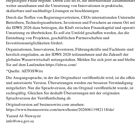
ehrgeizigere Phase beginnt. Deren Ziel sei es, die internationale Zusammenar
weiter auszubauen und die Umsetzung von Innovationen in praktische,
skalierbare und nachhaltige Lösungen zu beschleunigen.
Durch das Treffen von Regierungsvertretern, CEOs internationalen Unterneh
Betreibern, Technologieanbietern, Investoren und Forschern an einem Ort m
die IDWS 2026 dazu beitragen, die Kluft zwischen Finanzkapital und operati
Umsetzung zu überbrücken. Es soll ein Umfeld geschaffen werden, das die
Entstehung von Projekten, geschäftlichen Partnerschaften und
Investitionsmöglichkeiten fördert.
Organisationen, Innovatoren, Investoren, Führungskräfte und Fachleute sind
herzlich eingeladen, an der IDWS 2026 teilzunehmen und die Zukunft der
globalen Wasserwirtschaft mitzugestalten. Melden Sie sich jetzt an und bleib
Sie auf dem Laufenden:https://idwsc.com/
*Quelle: AETOSWire
Die Ausgangssprache, in der der Originaltext veröffentlicht wird, ist die offizi
und autorisierte Version. Übersetzungen werden zur besseren Verständigung
mitgeliefert. Nur die Sprachversion, die im Original veröffentlicht wurde, ist
rechtsgültig. Gleichen Sie deshalb Übersetzungen mit der originalen
Sprachversion der Veröffentlichung ab.
Originalversion auf businesswire.com ansehen:
https://www.businesswire.com/news/home/20260611982118/de/
Yazeed Al-Nuwaysir
info@swa.gov.sa