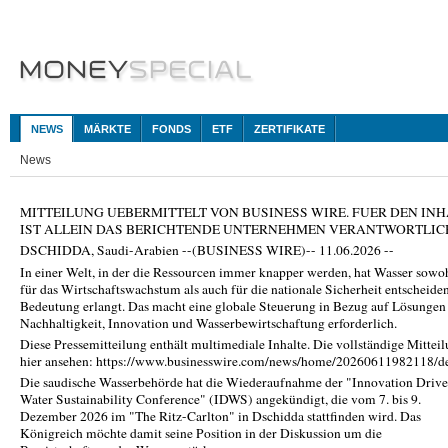
NEWS
MÄRKTE
FONDS
ETF
ZERTIFIKATE
News
MITTEILUNG UEBERMITTELT VON BUSINESS WIRE. FUER DEN INH
IST ALLEIN DAS BERICHTENDE UNTERNEHMEN VERANTWORTLIC
DSCHIDDA, Saudi-Arabien --(BUSINESS WIRE)-- 11.06.2026 --
In einer Welt, in der die Ressourcen immer knapper werden, hat Wasser sowo
für das Wirtschaftswachstum als auch für die nationale Sicherheit entscheide
Bedeutung erlangt. Das macht eine globale Steuerung in Bezug auf Lösungen
Nachhaltigkeit, Innovation und Wasserbewirtschaftung erforderlich.
Diese Pressemitteilung enthält multimediale Inhalte. Die vollständige Mittei
hier ansehen: https://www.businesswire.com/news/home/20260611982118/d
Die saudische Wasserbehörde hat die Wiederaufnahme der "Innovation Driv
Water Sustainability Conference" (IDWS) angekündigt, die vom 7. bis 9.
Dezember 2026 im "The Ritz-Carlton" in Dschidda stattfinden wird. Das
Königreich möchte damit seine Position in der Diskussion um die