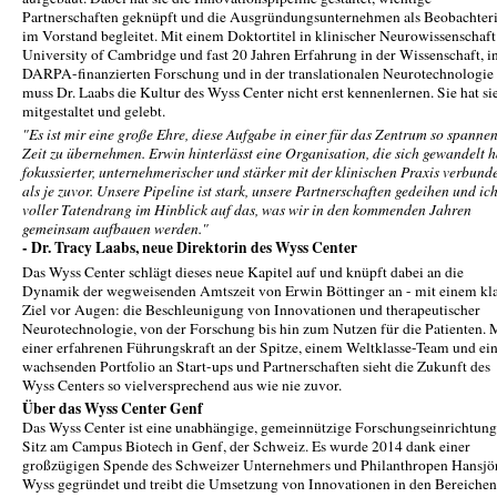
Partnerschaften geknüpft und die Ausgründungsunternehmen als Beobachter
im Vorstand begleitet. Mit einem Doktortitel in klinischer Neurowissenschaft
University of Cambridge und fast 20 Jahren Erfahrung in der Wissenschaft, i
DARPA-finanzierten Forschung und in der translationalen Neurotechnologie
muss Dr. Laabs die Kultur des Wyss Center nicht erst kennenlernen. Sie hat si
mitgestaltet und gelebt.
"Es ist mir eine große Ehre, diese Aufgabe in einer für das Zentrum so spanne
Zeit zu übernehmen. Erwin hinterlässt eine Organisation, die sich gewandelt h
fokussierter, unternehmerischer und stärker mit der klinischen Praxis verbund
als je zuvor. Unsere Pipeline ist stark, unsere Partnerschaften gedeihen und ic
voller Tatendrang im Hinblick auf das, was wir in den kommenden Jahren
gemeinsam aufbauen werden."
- Dr. Tracy Laabs, neue Direktorin des Wyss Center
Das Wyss Center schlägt dieses neue Kapitel auf und knüpft dabei an die
Dynamik der wegweisenden Amtszeit von Erwin Böttinger an - mit einem kl
Ziel vor Augen: die Beschleunigung von Innovationen und therapeutischer
Neurotechnologie, von der Forschung bis hin zum Nutzen für die Patienten. 
einer erfahrenen Führungskraft an der Spitze, einem Weltklasse-Team und e
wachsenden Portfolio an Start-ups und Partnerschaften sieht die Zukunft des
Wyss Centers so vielversprechend aus wie nie zuvor.
Über das Wyss Center Genf
Das Wyss Center ist eine unabhängige, gemeinnützige Forschungseinrichtung
Sitz am Campus Biotech in Genf, der Schweiz. Es wurde 2014 dank einer
großzügigen Spende des Schweizer Unternehmers und Philanthropen Hansjö
Wyss gegründet und treibt die Umsetzung von Innovationen in den Bereichen