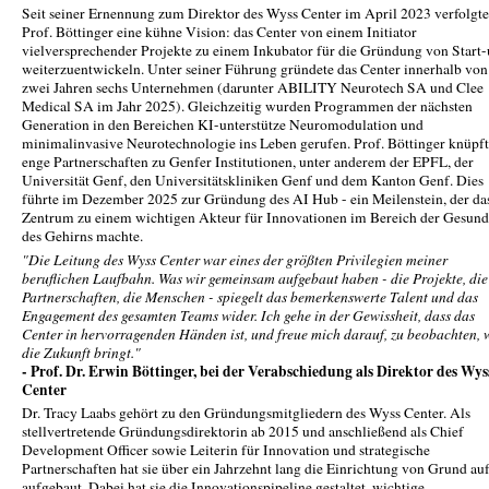
Seit seiner Ernennung zum Direktor des Wyss Center im April 2023 verfolgte
Prof. Böttinger eine kühne Vision: das Center von einem Initiator
vielversprechender Projekte zu einem Inkubator für die Gründung von Start-
weiterzuentwickeln. Unter seiner Führung gründete das Center innerhalb von
zwei Jahren sechs Unternehmen (darunter ABILITY Neurotech SA und Clee
Medical SA im Jahr 2025). Gleichzeitig wurden Programmen der nächsten
Generation in den Bereichen KI-unterstütze Neuromodulation und
minimalinvasive Neurotechnologie ins Leben gerufen. Prof. Böttinger knüpf
enge Partnerschaften zu Genfer Institutionen, unter anderem der EPFL, der
Universität Genf, den Universitätskliniken Genf und dem Kanton Genf. Dies
führte im Dezember 2025 zur Gründung des AI Hub - ein Meilenstein, der da
Zentrum zu einem wichtigen Akteur für Innovationen im Bereich der Gesund
des Gehirns machte.
"Die Leitung des Wyss Center war eines der größten Privilegien meiner
beruflichen Laufbahn. Was wir gemeinsam aufgebaut haben - die Projekte, die
Partnerschaften, die Menschen - spiegelt das bemerkenswerte Talent und das
Engagement des gesamten Teams wider. Ich gehe in der Gewissheit, dass das
Center in hervorragenden Händen ist, und freue mich darauf, zu beobachten, 
die Zukunft bringt."
- Prof. Dr. Erwin Böttinger, bei der Verabschiedung als Direktor des Wys
Center
Dr. Tracy Laabs gehört zu den Gründungsmitgliedern des Wyss Center. Als
stellvertretende Gründungsdirektorin ab 2015 und anschließend als Chief
Development Officer sowie Leiterin für Innovation und strategische
Partnerschaften hat sie über ein Jahrzehnt lang die Einrichtung von Grund au
aufgebaut. Dabei hat sie die Innovationspipeline gestaltet, wichtige