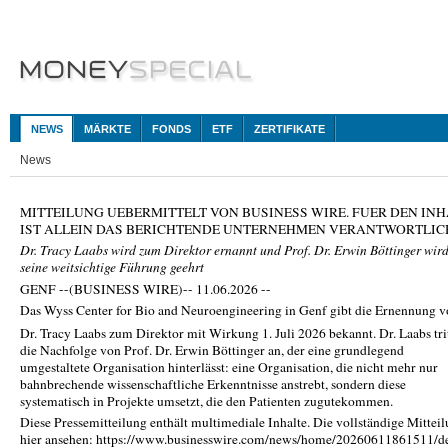
NEWS
MÄRKTE
FONDS
ETF
ZERTIFIKATE
News
MITTEILUNG UEBERMITTELT VON BUSINESS WIRE. FUER DEN INH
IST ALLEIN DAS BERICHTENDE UNTERNEHMEN VERANTWORTLIC
Dr. Tracy Laabs wird zum Direktor ernannt und Prof. Dr. Erwin Böttinger wird
seine weitsichtige Führung geehrt
GENF --(BUSINESS WIRE)-- 11.06.2026 --
Das Wyss Center for Bio and Neuroengineering in Genf gibt die Ernennung 
Dr. Tracy Laabs zum Direktor mit Wirkung 1. Juli
2026 bekannt. Dr. Laabs tri
die Nachfolge von Prof. Dr. Erwin Böttinger an, der eine grundlegend
umgestaltete Organisation hinterlässt: eine Organisation, die nicht mehr nur
bahnbrechende wissenschaftliche Erkenntnisse anstrebt, sondern diese
systematisch in Projekte umsetzt, die den Patienten zugutekommen.
Diese Pressemitteilung enthält multimediale Inhalte. Die vollständige Mittei
hier ansehen: https://www.businesswire.com/news/home/20260611861511/d