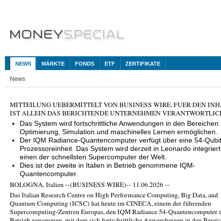
NEWS
MÄRKTE
FONDS
ETF
ZERTIFIKATE
News
MITTEILUNG UEBERMITTELT VON BUSINESS WIRE. FUER DEN INH
IST ALLEIN DAS BERICHTENDE UNTERNEHMEN VERANTWORTLIC
Das System wird fortschrittliche Anwendungen in den Bereichen
Optimierung, Simulation und maschinelles Lernen ermöglichen.
Der IQM Radiance-Quantencomputer verfügt über eine 54-Qubit
Prozessoreinheit. Das System wird derzeit in Leonardo integriert
einen der schnellsten Supercomputer der Welt.
Dies ist der zweite in Italien in Betrieb genommene IQM-
Quantencomputer.
BOLOGNA, Italien --(BUSINESS WIRE)-- 11.06.2026 --
Das Italian Research Centre on High Performance Computing, Big Data, and
Quantum Computing (ICSC) hat heute im CINECA, einem der führenden
Supercomputing-Zentren Europas, den IQM Radiance 54-Quantencomputer 
Betrieb genommen, mit dem sich fortschrittliche Anwendungen in den Berei