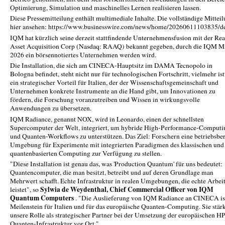
Optimierung, Simulation und maschinelles Lernen realisieren lassen.
Diese Pressemitteilung enthält multimediale Inhalte. Die vollständige Mittei
hier ansehen: https://www.businesswire.com/news/home/20260611103835/d
IQM hat kürzlich seine derzeit stattfindende Unternehmensfusion mit der Rea
Asset Acquisition Corp (Nasdaq: RAAQ) bekannt gegeben, durch die IQM Mi
2026 ein börsennotiertes Unternehmen werden wird.
Die Installation, die sich am CINECA-Hauptsitz im DAMA Tecnopolo in
Bologna befindet, steht nicht nur für technologischen Fortschritt, vielmehr ist
ein strategischer Vorteil für Italien, der der Wissenschaftsgemeinschaft und
Unternehmen konkrete Instrumente an die Hand gibt, um Innovationen zu
fördern, die Forschung voranzutreiben und Wissen in wirkungsvolle
Anwendungen zu übersetzen.
IQM Radiance, genannt NOX, wird in Leonardo, einen der schnellsten
Supercomputer der Welt, integriert, um hybride High-Performance-Computi
und Quanten-Workflows zu unterstützen. Das Ziel: Forschern eine betriebsber
Umgebung für Experimente mit integrierten Paradigmen des klassischen und
quantenbasierten Computing zur Verfügung zu stellen.
"Diese Installation ist genau das, was 'Production Quantum' für uns bedeutet:
Quantencomputer, die man besitzt, betreibt und auf deren Grundlage man
Mehrwert schafft. Echte Infrastruktur in realen Umgebungen, die echte Arbei
Sylwia de Weydenthal, Chief Commercial Officer von IQM
leistet", so
Quantum Computers
. "Die Auslieferung von IQM Radiance an CINECA ist
Meilenstein für Italien und für das europäische Quanten-Computing. Sie stär
unsere Rolle als strategischer Partner bei der Umsetzung der europäischen H
Quanten-Infrastruktur vor Ort."