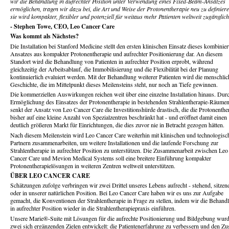
wir die Behandlung in aufrechter Position unter Verwendung eines Fixed-Beam-Ansatzes
ermöglichen, tragen wir dazu bei, die Art und Weise der Protonentherapie neu zu definiere
sie wird kompakter, flexibler und potenziell für weitaus mehr Patienten weltweit zugänglich
- Stephen Towe, CEO, Leo Cancer Care
Was kommt als Nächstes?
Die Installation bei Stanford Medicine stellt den ersten klinischen Einsatz dieses kombinier
Ansatzes aus kompakter Protonentherapie und aufrechter Positionierung dar. An diesem
Standort wird die Behandlung von Patienten in aufrechter Position erprobt, während
gleichzeitig der Arbeitsablauf, die Immobilisierung und die Flexibilität bei der Planung
kontinuierlich evaluiert werden. Mit der Behandlung weiterer Patienten wird die menschlic
Geschichte, die im Mittelpunkt dieses Meilensteins steht, nur noch an Tiefe gewinnen.
Die kommerziellen Auswirkungen reichen weit über eine einzelne Installation hinaus. Durc
Ermöglichung des Einsatzes der Protonentherapie in bestehenden Strahlentherapie-Räume
senkt der Ansatz von Leo Cancer Care die Investitionshürde drastisch, die die Protonenthe
bisher auf eine kleine Anzahl von Spezialzentren beschränkt hat - und eröffnet damit einen
deutlich größeren Markt für Einrichtungen, die dies zuvor nie in Betracht gezogen hätten.
Nach diesem Meilenstein wird Leo Cancer Care weiterhin mit klinischen und technologisc
Partnern zusammenarbeiten, um weitere Installationen und die laufende Forschung zur
Strahlentherapie in aufrechter Position zu unterstützen. Die Zusammenarbeit zwischen Leo
Cancer Care und Mevion Medical Systems soll eine breitere Einführung kompakter
Protonentherapielösungen in weiteren Zentren weltweit unterstützen.
ÜBER LEO CANCER CARE
Schätzungen zufolge verbringen wir zwei Drittel unseres Lebens aufrecht - stehend, sitzen
oder in unserer natürlichen Position. Bei Leo Cancer Care haben wir es uns zur Aufgabe
gemacht, die Konventionen der Strahlentherapie in Frage zu stellen, indem wir die Behand
in aufrechter Position wieder in die Strahlentherapiepraxis einführen.
Unsere Marie®-Suite mit Lösungen für die aufrechte Positionierung und Bildgebung wurd
zwei sich ergänzenden Zielen entwickelt: die Patientenerfahrung zu verbessern und den Z