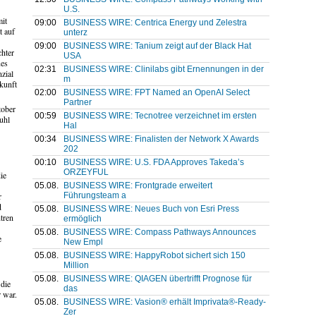
U.S.
it
09:00
BUSINESS WIRE: Centrica Energy und Zelestra
t auf
unterz
09:00
BUSINESS WIRE: Tanium zeigt auf der Black Hat
chter
USA
ues
02:31
BUSINESS WIRE: Clinilabs gibt Ernennungen in der
nzial
m
kunft
02:00
BUSINESS WIRE: FPT Named an OpenAI Select
Partner
tober
00:59
BUSINESS WIRE: Tecnotree verzeichnet im ersten
uhl
Hal
00:34
BUSINESS WIRE: Finalisten der Network X Awards
202
00:10
BUSINESS WIRE: U.S. FDA Approves Takeda’s
ORZEYFUL
ie
05.08.
BUSINESS WIRE: Frontgrade erweitert
Führungsteam a
r
d
05.08.
BUSINESS WIRE: Neues Buch von Esri Press
tren
ermöglich
05.08.
BUSINESS WIRE: Compass Pathways Announces
e
New Empl
05.08.
BUSINESS WIRE: HappyRobot sichert sich 150
Million
05.08.
BUSINESS WIRE: QIAGEN übertrifft Prognose für
 die
das
 war.
05.08.
BUSINESS WIRE: Vasion® erhält Imprivata®-Ready-
Zer