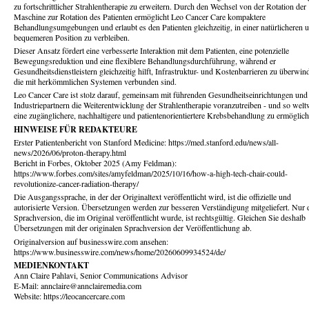
zu fortschrittlicher Strahlentherapie zu erweitern. Durch den Wechsel von der Rotation der
Maschine zur Rotation des Patienten ermöglicht Leo Cancer Care kompaktere
Behandlungsumgebungen und erlaubt es den Patienten gleichzeitig, in einer natürlicheren 
bequemeren Position zu verbleiben.
Dieser Ansatz fördert eine verbesserte Interaktion mit dem Patienten, eine potenzielle
Bewegungsreduktion und eine flexiblere Behandlungsdurchführung, während er
Gesundheitsdienstleistern gleichzeitig hilft, Infrastruktur- und Kostenbarrieren zu überwin
die mit herkömmlichen Systemen verbunden sind.
Leo Cancer Care ist stolz darauf, gemeinsam mit führenden Gesundheitseinrichtungen und
Industriepartnern die Weiterentwicklung der Strahlentherapie voranzutreiben - und so welt
eine zugänglichere, nachhaltigere und patientenorientiertere Krebsbehandlung zu ermöglich
HINWEISE FÜR REDAKTEURE
Erster Patientenbericht von Stanford Medicine: https://med.stanford.edu/news/all-
news/2026/06/proton-therapy.html
Bericht in Forbes, Oktober 2025 (Amy Feldman):
https://www.forbes.com/sites/amyfeldman/2025/10/16/how-a-high-tech-chair-could-
revolutionize-cancer-radiation-therapy/
Die Ausgangssprache, in der der Originaltext veröffentlicht wird, ist die offizielle und
autorisierte Version. Übersetzungen werden zur besseren Verständigung mitgeliefert. Nur 
Sprachversion, die im Original veröffentlicht wurde, ist rechtsgültig. Gleichen Sie deshalb
Übersetzungen mit der originalen Sprachversion der Veröffentlichung ab.
Originalversion auf businesswire.com ansehen:
https://www.businesswire.com/news/home/20260609934524/de/
MEDIENKONTAKT
Ann Claire Pahlavi, Senior Communications Advisor
E-Mail: annclaire@annclairemedia.com
Website: https://leocancercare.com