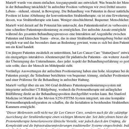
Marie® wurde von einem einfachen Ausgangspunkt aus entwickelt: Was braucht der Men
in der Behandlung tatsächlich? In aufrechter Position verbringen wir zwei Drittel unseres
Lebens - stehend, sitzend, in Bewegung. Die Behandlung von Patienten in dieser natürlich
Position ist keine Ablehnung der konventionellen Strahlentherapie; sie ist eine Erweiterung
dessen, was Strahlentherapie sein kann. Weniger einschüchternd. Bequemer. Menschlicher.
Marie® wird derzeit auf ihr Potenzial hin untersucht, den Patientenkomfort zu verbessern 
eine schnellere Patientenpositionierung zu ermöglichen. Der aufrechte Ansatz ermöglicht
während des gesamten Behandlungsprozesses eine Interaktion auf Augenhöhe zwischen
Patienten und klinischen Teams - etwas, das in einer Strahlentherapieumgebung bisher nich
möglich war und das besonders dann an Bedeutung gewinnt, wenn es sich bei dem Patient
um ein Kind handelt.
Um jüngere Patienten zusätzlich zu unterstützen, hat Leo Cancer Care "StatueQuest" entwic
ein einzigartiges interaktives Abenteuerspiel für pädiatrische Patienten - ein weiterer Ausd
der Überzeugung des Unternehmens, dass jeder Aspekt der Behandlungserfahrung so gesta
sein sollte, dass der Mensch im Mittelpunkt steht.
Vorläufige Auswertungen der aufrechten Positionierung haben eine hohe Akzeptanz bei d
Patienten gezeigt; die Teilnehmer berichteten von bequemer Atmung, einfacher Positionier
und einer Präferenz für die Behandlung in aufrechter Haltung.
Marie® verfügt über ein um 360 Grad drehbares Patientenpositionierungssystem mit
integrierter aufrechter CT-Bildgebung, wodurch die Protonentherapie mit anfänglicher
Bildführung direkt an der Behandlungsposition durchgeführt werden kann. Bei Stanford
Medicine ist Marie® in das Mevion S250-FITTM-System integriert, um eine kompakte
Protonentherapiekonfiguration zu schaffen, die die Installation in bestehenden Strahlenther
Kammern ermöglicht.
"Dieser Meilenstein stellt nicht nur für Leo Cancer Care, sondern auch für die zukünftige
Ausrichtung der Strahlentherapie einen wichtigen Moment dar. Seit Jahrzehnten bietet die
Protonentherapie bemerkenswerte klinische Vorteile, war jedoch durch den Umfang, die
Komplexität und die Infrastrukturanforderungen traditioneller Systeme eingeschränkt. In