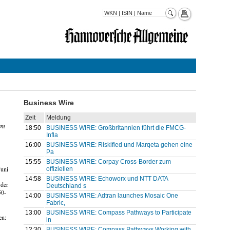
Business Wire
Zeit
Meldung
dem
18:50
BUSINESS WIRE: Großbritannien führt die FMCG-
Infla
16:00
BUSINESS WIRE: Riskified und Marqeta gehen eine
Pa
15:55
BUSINESS WIRE: Corpay Cross-Border zum
Juni
offiziellen
14:58
BUSINESS WIRE: Echoworx und NTT DATA
 der
Deutschland s
50-
14:00
BUSINESS WIRE: Adtran launches Mosaic One
Fabric,
13:00
BUSINESS WIRE: Compass Pathways to Participate
en:
in
12:30
BUSINESS WIRE: Compass Pathways Working with