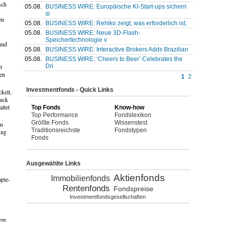
sch
05.08.
BUSINESS WIRE: Europäische KI-Start-ups sichern
si
en
05.08.
BUSINESS WIRE: Rehlko zeigt, was erforderlich ist,
05.08.
BUSINESS WIRE: Neue 3D-Flash-
Speichertechnologie v
und
05.08.
BUSINESS WIRE: Interactive Brokers Adds Brazilian
05.08.
BUSINESS WIRE: ‘Cheers to Beer’ Celebrates the
Dri
t
en
1
2
Investmentfonds - Quick Links
kelt,
ruck
ltet
Top Fonds
Know-how
Top Performance
Fondslexikon
Größte Fonds
Wissenstest
en
Traditionsreichste
Fondstypen
ung
Fonds
Ausgewählte Links
Aktienfonds
Immobilienfonds
apie-
Rentenfonds
Fondspreise
Investmentfondsgesellschaften
dem