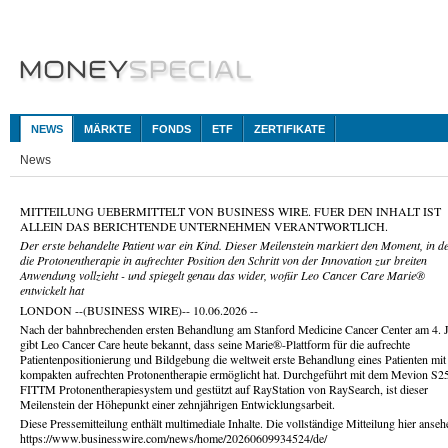
NEWS
MÄRKTE
FONDS
ETF
ZERTIFIKATE
News
MITTEILUNG UEBERMITTELT VON BUSINESS WIRE. FUER DEN INHALT IST
ALLEIN DAS BERICHTENDE UNTERNEHMEN VERANTWORTLICH.
Der erste behandelte Patient war ein Kind. Dieser Meilenstein markiert den Moment, in 
die Protonentherapie in aufrechter Position den Schritt von der Innovation zur breiten
Anwendung vollzieht - und spiegelt genau das wider, wofür Leo Cancer Care Marie®
entwickelt hat
LONDON --(BUSINESS WIRE)-- 10.06.2026 --
Nach der bahnbrechenden ersten Behandlung am Stanford Medicine Cancer Center am 4. 
gibt Leo Cancer Care heute bekannt, dass seine Marie®-Plattform für die aufrechte
Patientenpositionierung und Bildgebung die weltweit erste Behandlung eines Patienten mit
kompakten aufrechten Protonentherapie ermöglicht hat. Durchgeführt mit dem Mevion S2
FITTM Protonentherapiesystem und gestützt auf RayStation von RaySearch, ist dieser
Meilenstein der Höhepunkt einer zehnjährigen Entwicklungsarbeit.
Diese Pressemitteilung enthält multimediale Inhalte. Die vollständige Mitteilung hier anseh
https://www.businesswire.com/news/home/20260609934524/de/