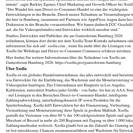
nimmt", sagte Berkley Egenes, Chief Marketing and Growth Officer bei Xsoll
"Der Wandel hin zum Direct-to-Consumer-Handel ist eine der wichtigsten
Entwicklungen in der Branche. Durch unsere Teilnahme an Veranstaltungen 
die hier in Hamburg, zusammen mit Partnern wie AppsFlyer, tragen dazu bei,
Diskussion in der Branche voranzutreiben. Wir bauen dadurch D2C-Geschäft
auf, die für Videospielstudios und Entwickler wirklich messbar sind."
Studios, Entwickler und Publisher, die am Gamesforum Hamburg 2026
teilnehmen, können dort direkt mit dem Xsolla-Team Kontakt aufnehmen od
informieren Sie sich auf: xsolla.com , wenn Sie mehr über die Lösungen von
Xsolla für Webshops und Direct-to-Consumer Commerce erfahren möchten.
Hier finden Sie weitere Informationen über die Teilnahme von Xsolla am
Gamesforum Hamburg 2026: https://xsolla.pro/gamesforum-hamburg
Über Xsolla
Xsolla ist ein globales Handelsunternehmen, das alles entwickelt und bereitstel
was Entwickler für die Einführung, das Wachstum und die Monetarisierung 
Videospielen benötigen. Das Unternehmen mit Hauptsitz in Los Angeles,
Kalifornien, unterstützt Studios jeder Größe - von Indie- bis hin zu AAA-Stu
- mit Lösungen in den Bereichen Direct-to-Consumer-Handel, intelligente
Zahlungsabwicklung, unterhaltungsbasierte IP sowie Produkte für die
Spielerbindung. Xsolla hilft Entwicklern bei der Finanzierung, Verbreitung,
Vermarktung und Monetarisierung ihrer Spiele in großem Maßstab. Xsolla
genießt das Vertrauen von über 60 % der 100 erfolgreichsten Spiele und agiert
Merchant of Record in mehr als 200 Regionen mit Zugang zu über 1.000 loka
Zahlungsmethoden weltweit. Xsolla glaubt fest an die Zukunft des Gaming u
ist fest entschlossen, Chancen zusammenzuführen und Wachstum für Entwick