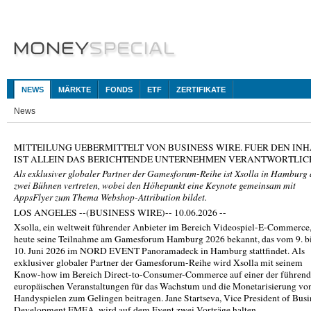
NEWS
MÄRKTE
FONDS
ETF
ZERTIFIKATE
News
MITTEILUNG UEBERMITTELT VON BUSINESS WIRE. FUER DEN INH
IST ALLEIN DAS BERICHTENDE UNTERNEHMEN VERANTWORTLIC
Als exklusiver globaler Partner der Gamesforum-Reihe ist Xsolla in Hamburg 
zwei Bühnen vertreten, wobei den Höhepunkt eine Keynote gemeinsam mit
AppsFlyer zum Thema Webshop-Attribution bildet.
LOS ANGELES --(BUSINESS WIRE)-- 10.06.2026 --
Xsolla, ein weltweit führender Anbieter im Bereich Videospiel-E-Commerce
heute seine Teilnahme am Gamesforum Hamburg 2026 bekannt, das vom 9. b
10. Juni 2026 im NORD EVENT Panoramadeck in Hamburg stattfindet. Als
exklusiver globaler Partner der Gamesforum-Reihe wird Xsolla mit seinem
Know-how im Bereich Direct-to-Consumer-Commerce auf einer der führen
europäischen Veranstaltungen für das Wachstum und die Monetarisierung vo
Handyspielen zum Gelingen beitragen. Jane Startseva, Vice President of Busi
Development EMEA, wird auf dem Event zwei Vorträge halten.