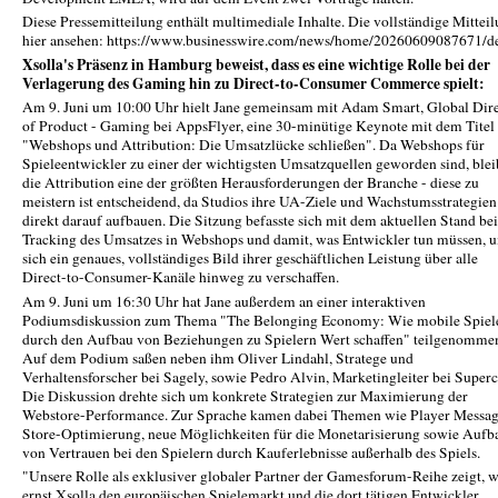
Diese Pressemitteilung enthält multimediale Inhalte. Die vollständige Mittei
hier ansehen: https://www.businesswire.com/news/home/20260609087671/d
Xsolla's Präsenz in Hamburg beweist, dass es eine wichtige Rolle bei der
Verlagerung des Gaming hin zu Direct-to-Consumer Commerce spielt:
Am 9. Juni um 10:00 Uhr hielt Jane gemeinsam mit Adam Smart, Global Dir
of Product - Gaming bei AppsFlyer, eine 30-minütige Keynote mit dem Titel
"Webshops und Attribution: Die Umsatzlücke schließen". Da Webshops für
Spieleentwickler zu einer der wichtigsten Umsatzquellen geworden sind, blei
die Attribution eine der größten Herausforderungen der Branche - diese zu
meistern ist entscheidend, da Studios ihre UA-Ziele und Wachstumsstrategien
direkt darauf aufbauen. Die Sitzung befasste sich mit dem aktuellen Stand be
Tracking des Umsatzes in Webshops und damit, was Entwickler tun müssen, 
sich ein genaues, vollständiges Bild ihrer geschäftlichen Leistung über alle
Direct-to-Consumer-Kanäle hinweg zu verschaffen.
Am 9. Juni um 16:30 Uhr hat Jane außerdem an einer interaktiven
Podiumsdiskussion zum Thema "The Belonging Economy: Wie mobile Spiel
durch den Aufbau von Beziehungen zu Spielern Wert schaffen" teilgenomme
Auf dem Podium saßen neben ihm Oliver Lindahl, Stratege und
Verhaltensforscher bei Sagely, sowie Pedro Alvin, Marketingleiter bei Superc
Die Diskussion drehte sich um konkrete Strategien zur Maximierung der
Webstore-Performance. Zur Sprache kamen dabei Themen wie Player Messag
Store-Optimierung, neue Möglichkeiten für die Monetarisierung sowie Aufb
von Vertrauen bei den Spielern durch Kauferlebnisse außerhalb des Spiels.
"Unsere Rolle als exklusiver globaler Partner der Gamesforum-Reihe zeigt, w
ernst Xsolla den europäischen Spielemarkt und die dort tätigen Entwickler