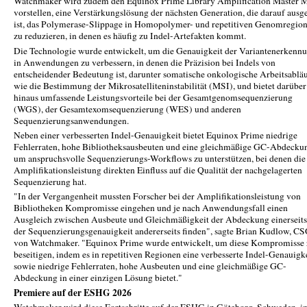
Watchmaker wird zudem den Equinox Prime Library Amplification Master 
vorstellen, eine Verstärkungslösung der nächsten Generation, die darauf ausg
ist, das Polymerase-Slippage in Homopolymer- und repetitiven Genomregio
zu reduzieren, in denen es häufig zu Indel-Artefakten kommt.
Die Technologie wurde entwickelt, um die Genauigkeit der Variantenerkenn
in Anwendungen zu verbessern, in denen die Präzision bei Indels von
entscheidender Bedeutung ist, darunter somatische onkologische Arbeitsablä
wie die Bestimmung der Mikrosatelliteninstabilität (MSI), und bietet darüber
hinaus umfassende Leistungsvorteile bei der Gesamtgenomsequenzierung
(WGS), der Gesamtexomsequenzierung (WES) und anderen
Sequenzierungsanwendungen.
Neben einer verbesserten Indel-Genauigkeit bietet Equinox Prime niedrige
Fehlerraten, hohe Bibliotheksausbeuten und eine gleichmäßige GC-Abdecku
um anspruchsvolle Sequenzierungs-Workflows zu unterstützen, bei denen die
Amplifikationsleistung direkten Einfluss auf die Qualität der nachgelagerten
Sequenzierung hat.
"In der Vergangenheit mussten Forscher bei der Amplifikationsleistung von
Bibliotheken Kompromisse eingehen und je nach Anwendungsfall einen
Ausgleich zwischen Ausbeute und Gleichmäßigkeit der Abdeckung einerseit
der Sequenzierungsgenauigkeit andererseits finden", sagte Brian Kudlow, C
von Watchmaker. "Equinox Prime wurde entwickelt, um diese Kompromisse 
beseitigen, indem es in repetitiven Regionen eine verbesserte Indel-Genauigk
sowie niedrige Fehlerraten, hohe Ausbeuten und eine gleichmäßige GC-
Abdeckung in einer einzigen Lösung bietet."
Premiere auf der ESHG 2026
Watchmaker wird diese Fortschritte auf der ESHG in Göteborg, Schweden, i