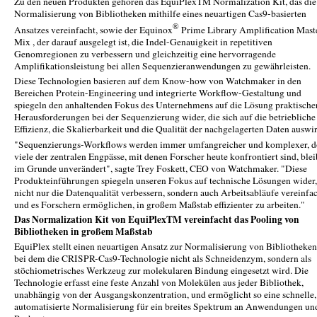
Zu den neuen Produkten gehören das EquiPlexTM Normalization Kit, das die
Normalisierung von Bibliotheken mithilfe eines neuartigen Cas9-basierten
®
Ansatzes vereinfacht, sowie der Equinox
Prime Library Amplification Mast
Mix , der darauf ausgelegt ist, die Indel-Genauigkeit in repetitiven
Genomregionen zu verbessern und gleichzeitig eine hervorragende
Amplifikationsleistung bei allen Sequenzieranwendungen zu gewährleisten.
Diese Technologien basieren auf dem Know-how von Watchmaker in den
Bereichen Protein-Engineering und integrierte Workflow-Gestaltung und
spiegeln den anhaltenden Fokus des Unternehmens auf die Lösung praktische
Herausforderungen bei der Sequenzierung wider, die sich auf die betriebliche
Effizienz, die Skalierbarkeit und die Qualität der nachgelagerten Daten auswi
"Sequenzierungs-Workflows werden immer umfangreicher und komplexer, 
viele der zentralen Engpässe, mit denen Forscher heute konfrontiert sind, ble
im Grunde unverändert", sagte Trey Foskett, CEO von Watchmaker. "Diese
Produkteinführungen spiegeln unseren Fokus auf technische Lösungen wider,
nicht nur die Datenqualität verbessern, sondern auch Arbeitsabläufe vereinfa
und es Forschern ermöglichen, in großem Maßstab effizienter zu arbeiten."
Das Normalization Kit von EquiPlexTM vereinfacht das Pooling von
Bibliotheken in großem Maßstab
EquiPlex stellt einen neuartigen Ansatz zur Normalisierung von Bibliotheken
bei dem die CRISPR-Cas9-Technologie nicht als Schneidenzym, sondern als
stöchiometrisches Werkzeug zur molekularen Bindung eingesetzt wird. Die
Technologie erfasst eine feste Anzahl von Molekülen aus jeder Bibliothek,
unabhängig von der Ausgangskonzentration, und ermöglicht so eine schnelle,
automatisierte Normalisierung für ein breites Spektrum an Anwendungen un