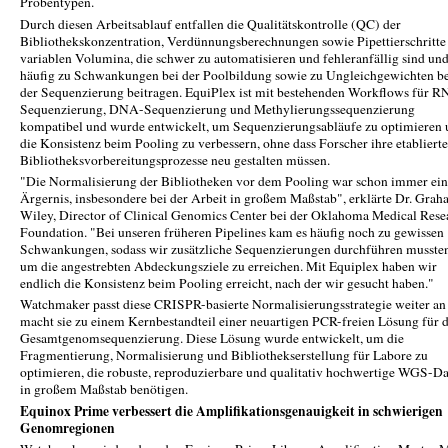
Probentypen.
Durch diesen Arbeitsablauf entfallen die Qualitätskontrolle (QC) der
Bibliothekskonzentration, Verdünnungsberechnungen sowie Pipettierschritte
variablen Volumina, die schwer zu automatisieren und fehleranfällig sind un
häufig zu Schwankungen bei der Poolbildung sowie zu Ungleichgewichten b
der Sequenzierung beitragen. EquiPlex ist mit bestehenden Workflows für 
Sequenzierung, DNA-Sequenzierung und Methylierungssequenzierung
kompatibel und wurde entwickelt, um Sequenzierungsabläufe zu optimieren
die Konsistenz beim Pooling zu verbessern, ohne dass Forscher ihre etabliert
Bibliotheksvorbereitungsprozesse neu gestalten müssen.
"Die Normalisierung der Bibliotheken vor dem Pooling war schon immer ein
Ärgernis, insbesondere bei der Arbeit in großem Maßstab", erklärte Dr. Gra
Wiley, Director of Clinical Genomics Center bei der Oklahoma Medical Rese
Foundation. "Bei unseren früheren Pipelines kam es häufig noch zu gewissen
Schwankungen, sodass wir zusätzliche Sequenzierungen durchführen musste
um die angestrebten Abdeckungsziele zu erreichen. Mit Equiplex haben wir
endlich die Konsistenz beim Pooling erreicht, nach der wir gesucht haben."
Watchmaker passt diese CRISPR-basierte Normalisierungsstrategie weiter an
macht sie zu einem Kernbestandteil einer neuartigen PCR-freien Lösung für d
Gesamtgenomsequenzierung. Diese Lösung wurde entwickelt, um die
Fragmentierung, Normalisierung und Bibliothekserstellung für Labore zu
optimieren, die robuste, reproduzierbare und qualitativ hochwertige WGS-D
in großem Maßstab benötigen.
Equinox Prime verbessert die Amplifikationsgenauigkeit in schwierigen
Genomregionen