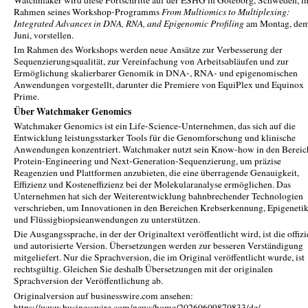
Rahmen seines Workshop-Programms
From Multiomics to Multiplexing:
Integrated Advances in DNA, RNA, and Epigenomic Profiling
am Montag, dem
Juni, vorstellen.
Im Rahmen des Workshops werden neue Ansätze zur Verbesserung der
Sequenzierungsqualität, zur Vereinfachung von Arbeitsabläufen und zur
Ermöglichung skalierbarer Genomik in DNA-, RNA- und epigenomischen
Anwendungen vorgestellt, darunter die Premiere von EquiPlex und Equinox
Prime.
Über Watchmaker Genomics
Watchmaker Genomics ist ein Life-Science-Unternehmen, das sich auf die
Entwicklung leistungsstarker Tools für die Genomforschung und klinische
Anwendungen konzentriert. Watchmaker nutzt sein Know-how in den Bereic
Protein-Engineering und Next-Generation-Sequenzierung, um präzise
Reagenzien und Plattformen anzubieten, die eine überragende Genauigkeit,
Effizienz und Kosteneffizienz bei der Molekularanalyse ermöglichen. Das
Unternehmen hat sich der Weiterentwicklung bahnbrechender Technologien
verschrieben, um Innovationen in den Bereichen Krebserkennung, Epigeneti
und Flüssigbiopsieanwendungen zu unterstützen.
Die Ausgangssprache, in der der Originaltext veröffentlicht wird, ist die offizi
und autorisierte Version. Übersetzungen werden zur besseren Verständigung
mitgeliefert. Nur die Sprachversion, die im Original veröffentlicht wurde, ist
rechtsgültig. Gleichen Sie deshalb Übersetzungen mit der originalen
Sprachversion der Veröffentlichung ab.
Originalversion auf businesswire.com ansehen:
https://www.businesswire.com/news/home/20260609870833/de/