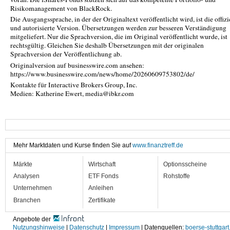
Risikomanagement von BlackRock.
Die Ausgangssprache, in der der Originaltext veröffentlicht wird, ist die offizi
und autorisierte Version. Übersetzungen werden zur besseren Verständigung
mitgeliefert. Nur die Sprachversion, die im Original veröffentlicht wurde, ist
rechtsgültig. Gleichen Sie deshalb Übersetzungen mit der originalen
Sprachversion der Veröffentlichung ab.
Originalversion auf businesswire.com ansehen:
https://www.businesswire.com/news/home/20260609753802/de/
Kontakte für Interactive Brokers Group, Inc.
Medien: Katherine Ewert, media@ibkr.com
Mehr Marktdaten und Kurse finden Sie auf
www.finanztreff.de
Märkte
Wirtschaft
Optionsscheine
Analysen
ETF Fonds
Rohstoffe
Unternehmen
Anleihen
Branchen
Zertifikate
Angebote der
Nutzungshinweise
|
Datenschutz
|
Impressum
| Datenquellen:
boerse-stuttgart