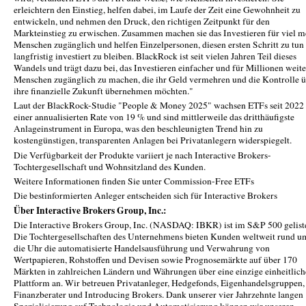
erleichtern den Einstieg, helfen dabei, im Laufe der Zeit eine Gewohnheit zu
entwickeln, und nehmen den Druck, den richtigen Zeitpunkt für den
Markteinstieg zu erwischen. Zusammen machen sie das Investieren für viel m
Menschen zugänglich und helfen Einzelpersonen, diesen ersten Schritt zu tun
langfristig investiert zu bleiben. BlackRock ist seit vielen Jahren Teil dieses
Wandels und trägt dazu bei, das Investieren einfacher und für Millionen weite
Menschen zugänglich zu machen, die ihr Geld vermehren und die Kontrolle 
ihre finanzielle Zukunft übernehmen möchten."
Laut der BlackRock-Studie "People & Money 2025" wachsen ETFs seit 2022
einer annualisierten Rate von 19 % und sind mittlerweile das dritthäufigste
Anlageinstrument in Europa, was den beschleunigten Trend hin zu
kostengünstigen, transparenten Anlagen bei Privatanlegern widerspiegelt.
Die Verfügbarkeit der Produkte variiert je nach Interactive Brokers-
Tochtergesellschaft und Wohnsitzland des Kunden.
Weitere Informationen finden Sie unter Commission-Free ETFs
Die bestinformierten Anleger entscheiden sich für Interactive Brokers
Über Interactive Brokers Group, Inc.:
Die Interactive Brokers Group, Inc. (NASDAQ: IBKR) ist im S&P 500 geliste
Die Tochtergesellschaften des Unternehmens bieten Kunden weltweit rund u
die Uhr die automatisierte Handelsausführung und Verwahrung von
Wertpapieren, Rohstoffen und Devisen sowie Prognosemärkte auf über 170
Märkten in zahlreichen Ländern und Währungen über eine einzige einheitlich
Plattform an. Wir betreuen Privatanleger, Hedgefonds, Eigenhandelsgruppen,
Finanzberater und Introducing Brokers. Dank unserer vier Jahrzehnte langen