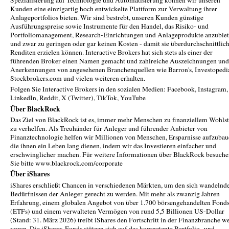
Spezialisierung auf Technologie und Automatisierung können wir unseren
Kunden eine einzigartig hoch entwickelte Plattform zur Verwaltung ihrer
Anlageportfolios bieten. Wir sind bestrebt, unseren Kunden günstige
Ausführungspreise sowie Instrumente für den Handel, das Risiko- und
Portfoliomanagement, Research-Einrichtungen und Anlageprodukte anzubiet
und zwar zu geringen oder gar keinen Kosten - damit sie überdurchschnittlic
Renditen erzielen können. Interactive Brokers hat sich stets als einer der
führenden Broker einen Namen gemacht und zahlreiche Auszeichnungen und
Anerkennungen von angesehenen Branchenquellen wie Barron's, Investopedi
Stockbrokers.com und vielen weiteren erhalten.
Folgen Sie Interactive Brokers in den sozialen Medien: Facebook, Instagram,
LinkedIn, Reddit, X (Twitter), TikTok, YouTube
Über BlackRock
Das Ziel von BlackRock ist es, immer mehr Menschen zu finanziellem Wohls
zu verhelfen. Als Treuhänder für Anleger und führender Anbieter von
Finanztechnologie helfen wir Millionen von Menschen, Ersparnisse aufzubau
die ihnen ein Leben lang dienen, indem wir das Investieren einfacher und
erschwinglicher machen. Für weitere Informationen über BlackRock besuch
Sie bitte www.blackrock.com/corporate
Über iShares
iShares erschließt Chancen in verschiedenen Märkten, um den sich wandelnd
Bedürfnissen der Anleger gerecht zu werden. Mit mehr als zwanzig Jahren
Erfahrung, einem globalen Angebot von über 1.700 börsengehandelten Fond
(ETFs) und einem verwalteten Vermögen von rund 5,5 Billionen US-Dollar
(Stand: 31. März 2026) treibt iShares den Fortschritt in der Finanzbranche we
voran. Die iShares-Fonds stützen sich auf das kompetente Portfolio- und