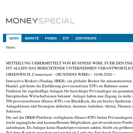
NEWS
MÄRKTE
FONDS
ETF
ZERTIFIKATE
News
MITTEILUNG UEBERMITTELT VON BUSINESS WIRE. FUER DEN INH
IST ALLEIN DAS BERICHTENDE UNTERNEHMEN VERANTWORTLIC
GREENWICH, Connecticut --(BUSINESS WIRE)-- 10.06.2026 --
Interactive Brokers (Nasdaq: IBKR), ein globaler Broker für automatisierten
Handel, gab heute die Einführung provisionsfreier ETFs im Rahmen seiner
Funktion für regelmäßige Anlagen für berechtigte Privatanleger im gesamte
Europäischen Wirtschaftsraum bekannt. Anleger haben nun Zugang zu mehr 
500 provisionsfreien iShares-ETFs von BlackRock, die ein breites Spektrum 
Anlageklassen und Strategien abdecken, darunter Anleihen, Aktien, Themen 
Sektoren.
Die auf der IBKR-Plattform verfügbaren iShares-ETFs bieten Privatanlegern
leicht zugängliche und kosteneffiziente Möglichkeit, gut diversifizierte Portfo
aufzubauen. Da Anleger keine Handelsprovisionen zahlen, bleibt ein größere
Teil ihres Kapitals investiert und wächst im Laufe der Zeit durch Zinseszinsen