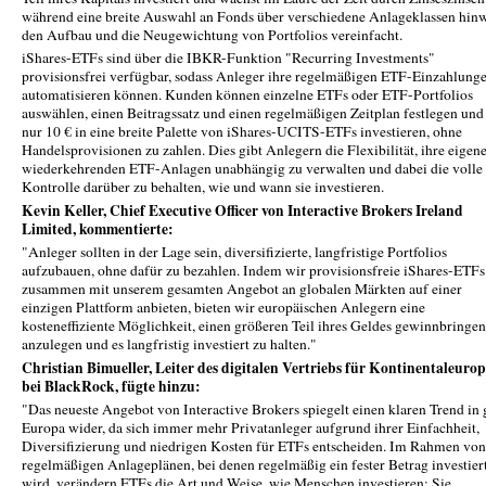
während eine breite Auswahl an Fonds über verschiedene Anlageklassen hin
den Aufbau und die Neugewichtung von Portfolios vereinfacht.
iShares-ETFs sind über die IBKR-Funktion "Recurring Investments"
provisionsfrei verfügbar, sodass Anleger ihre regelmäßigen ETF-Einzahlung
automatisieren können. Kunden können einzelne ETFs oder ETF-Portfolios
auswählen, einen Beitragssatz und einen regelmäßigen Zeitplan festlegen und
nur 10 € in eine breite Palette von iShares-UCITS-ETFs investieren, ohne
Handelsprovisionen zu zahlen. Dies gibt Anlegern die Flexibilität, ihre eigen
wiederkehrenden ETF-Anlagen unabhängig zu verwalten und dabei die volle
Kontrolle darüber zu behalten, wie und wann sie investieren.
Kevin Keller, Chief Executive Officer von Interactive Brokers Ireland
Limited, kommentierte:
"Anleger sollten in der Lage sein, diversifizierte, langfristige Portfolios
aufzubauen, ohne dafür zu bezahlen. Indem wir provisionsfreie iShares-ETFs
zusammen mit unserem gesamten Angebot an globalen Märkten auf einer
einzigen Plattform anbieten, bieten wir europäischen Anlegern eine
kosteneffiziente Möglichkeit, einen größeren Teil ihres Geldes gewinnbringe
anzulegen und es langfristig investiert zu halten."
Christian Bimueller, Leiter des digitalen Vertriebs für Kontinentaleuro
bei BlackRock, fügte hinzu:
"Das neueste Angebot von Interactive Brokers spiegelt einen klaren Trend in
Europa wider, da sich immer mehr Privatanleger aufgrund ihrer Einfachheit,
Diversifizierung und niedrigen Kosten für ETFs entscheiden. Im Rahmen von
regelmäßigen Anlageplänen, bei denen regelmäßig ein fester Betrag investier
wird, verändern ETFs die Art und Weise, wie Menschen investieren: Sie