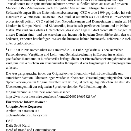
Transaktionen mit Kapitalmarktteilnehmern sowohl auf öffentlichen als auch auf privaten
Märkten, DNS-Management, Schutz digitaler Marken und Betrugsschutz sowie
Softwarelösungen für die Unternehmensbesteuerung. CSC wurde 1899 gegründet, hat sei
Hauptsitz in Wilmington, Delaware, USA, und ist seit mehr als 125 Jahren in Privatbesitz
professionell geführt. CSC verfügt über Niederlassungen und Kompetenzen in mehr als 1
Ländern in Europa, Nord- und Südamerika, im asiatisch-pazifischen Raum und im Nahen
Osten. Wir sind ein globales Unternehmen, das in der Lage ist, dort Geschäfte zu tätigen, 
unsere Kunden sind - und das erreichen wir, indem wir in jedem Geschäftsbereich, den wi
bedienen, Experten beschäftigen. We are the business behind business®. Erfahren Sie meh
unter cscglobal.com.
1
CSC hat in Zusammenarbeit mit PureProfile 300 Führungskräfte aus den Bereichen
Personalwesen, Vergütung und Lohn- und Gehaltsabrechnung in Europa, im asiatisch-
pazifischen Raum und in Nordamerika befragt, die in der Finanzdienstleistungsbranche tät
sind, um ihre Ansichten zur zunehmenden Komplexität von langfristigen Anreizprogramm
erfassen.
Die Ausgangssprache, in der der Originaltext veröffentlicht wird, ist die offizielle und
autorisierte Version. Übersetzungen werden zur besseren Verständigung mitgeliefert. Nur 
Sprachversion, die im Original veröffentlicht wurde, ist rechtsgültig. Gleichen Sie deshalb
Übersetzungen mit der originalen Sprachversion der Veröffentlichung ab.
Originalversion auf businesswire.com ansehen:
https://www.businesswire.com/news/home/20260519667828/de/
Für weitere Informationen:
Citigate Dewe Rogerson
Amber Liu / Hassan Ali
cscteam@cdrconsultancy.com
CSC
Katie Scott-Kurti
Head of Brand and Communications