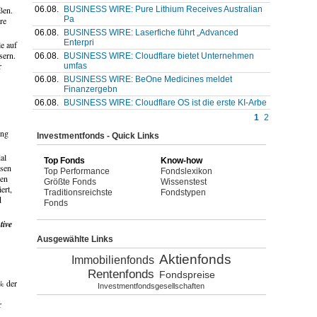
06.08.
BUSINESS WIRE: Pure Lithium Receives Australian
ßen.
Pa
re
06.08.
BUSINESS WIRE: Laserfiche führt „Advanced
Enterpri
e auf
sern.
06.08.
BUSINESS WIRE: Cloudflare bietet Unternehmen
r
umfas
06.08.
BUSINESS WIRE: BeOne Medicines meldet
Finanzergebn
06.08.
BUSINESS WIRE: Cloudflare OS ist die erste KI-Arbe
1
2
ung
Investmentfonds - Quick Links
al
Top Fonds
Know-how
ssen
Top Performance
Fondslexikon
ren
Größte Fonds
Wissenstest
ert,
Traditionsreichste
Fondstypen
d
Fonds
tive
Ausgewählte Links
Aktienfonds
Immobilienfonds
Rentenfonds
Fondspreise
% der
Investmentfondsgesellschaften
r