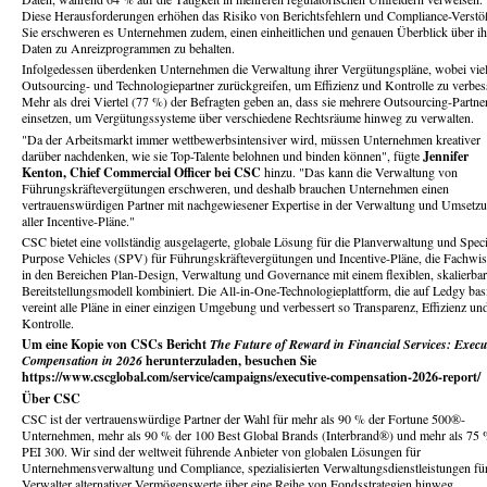
Diese Herausforderungen erhöhen das Risiko von Berichtsfehlern und Compliance-Verstö
Sie erschweren es Unternehmen zudem, einen einheitlichen und genauen Überblick über ih
Daten zu Anreizprogrammen zu behalten.
Infolgedessen überdenken Unternehmen die Verwaltung ihrer Vergütungspläne, wobei viel
Outsourcing- und Technologiepartner zurückgreifen, um Effizienz und Kontrolle zu verbes
Mehr als drei Viertel (77 %) der Befragten geben an, dass sie mehrere Outsourcing-Partne
einsetzen, um Vergütungssysteme über verschiedene Rechtsräume hinweg zu verwalten.
"Da der Arbeitsmarkt immer wettbewerbsintensiver wird, müssen Unternehmen kreativer
darüber nachdenken, wie sie Top-Talente belohnen und binden können", fügte
Jennifer
Kenton, Chief Commercial Officer bei CSC
hinzu. "Das kann die Verwaltung von
Führungskräftevergütungen erschweren, und deshalb brauchen Unternehmen einen
vertrauenswürdigen Partner mit nachgewiesener Expertise in der Verwaltung und Umsetz
aller Incentive-Pläne."
CSC bietet eine vollständig ausgelagerte, globale Lösung für die Planverwaltung und Speci
Purpose Vehicles (SPV) für Führungskräftevergütungen und Incentive-Pläne, die Fachwi
in den Bereichen Plan-Design, Verwaltung und Governance mit einem flexiblen, skalierba
Bereitstellungsmodell kombiniert. Die All-in-One-Technologieplattform, die auf Ledgy basi
vereint alle Pläne in einer einzigen Umgebung und verbessert so Transparenz, Effizienz un
Kontrolle.
Um eine Kopie von CSCs Bericht
The Future of Reward in Financial Services: Execu
Compensation in 2026
herunterzuladen, besuchen Sie
https://www.cscglobal.com/service/campaigns/executive-compensation-2026-report/
Über CSC
CSC ist der vertrauenswürdige Partner der Wahl für mehr als 90 % der Fortune 500®-
Unternehmen, mehr als 90 % der 100 Best Global Brands (Interbrand®) und mehr als 75 
PEI 300. Wir sind der weltweit führende Anbieter von globalen Lösungen für
Unternehmensverwaltung und Compliance, spezialisierten Verwaltungsdienstleistungen fü
Verwalter alternativer Vermögenswerte über eine Reihe von Fondsstrategien hinweg,