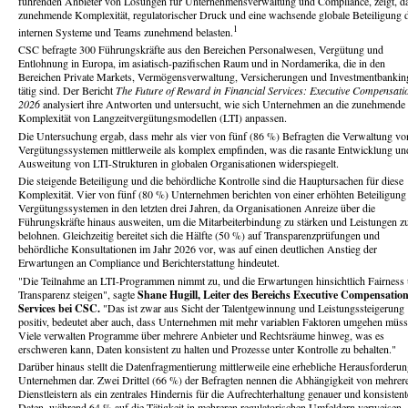
führenden Anbieter von Lösungen für Unternehmensverwaltung und Compliance, zeigt, d
zunehmende Komplexität, regulatorischer Druck und eine wachsende globale Beteiligung 
1
internen Systeme und Teams zunehmend belasten.
CSC befragte 300 Führungskräfte aus den Bereichen Personalwesen, Vergütung und
Entlohnung in Europa, im asiatisch-pazifischen Raum und in Nordamerika, die in den
Bereichen Private Markets, Vermögensverwaltung, Versicherungen und Investmentbankin
tätig sind. Der Bericht
The Future of Reward in Financial Services: Executive Compensati
2026
analysiert ihre Antworten und untersucht, wie sich Unternehmen an die zunehmende
Komplexität von Langzeitvergütungsmodellen (LTI) anpassen.
Die Untersuchung ergab, dass mehr als vier von fünf (86 %) Befragten die Verwaltung vo
Vergütungssystemen mittlerweile als komplex empfinden, was die rasante Entwicklung un
Ausweitung von LTI-Strukturen in globalen Organisationen widerspiegelt.
Die steigende Beteiligung und die behördliche Kontrolle sind die Hauptursachen für diese
Komplexität. Vier von fünf (80 %) Unternehmen berichten von einer erhöhten Beteiligung
Vergütungssystemen in den letzten drei Jahren, da Organisationen Anreize über die
Führungskräfte hinaus ausweiten, um die Mitarbeiterbindung zu stärken und Leistungen z
belohnen. Gleichzeitig bereitet sich die Hälfte (50 %) auf Transparenzprüfungen und
behördliche Konsultationen im Jahr 2026 vor, was auf einen deutlichen Anstieg der
Erwartungen an Compliance und Berichterstattung hindeutet.
"Die Teilnahme an LTI-Programmen nimmt zu, und die Erwartungen hinsichtlich Fairness
Transparenz steigen", sagte
Shane Hugill, Leiter des Bereichs Executive Compensatio
Services bei CSC.
"Das ist zwar aus Sicht der Talentgewinnung und Leistungssteigerung
positiv, bedeutet aber auch, dass Unternehmen mit mehr variablen Faktoren umgehen müss
Viele verwalten Programme über mehrere Anbieter und Rechtsräume hinweg, was es
erschweren kann, Daten konsistent zu halten und Prozesse unter Kontrolle zu behalten."
Darüber hinaus stellt die Datenfragmentierung mittlerweile eine erhebliche Herausforderun
Unternehmen dar. Zwei Drittel (66 %) der Befragten nennen die Abhängigkeit von mehrer
Dienstleistern als ein zentrales Hindernis für die Aufrechterhaltung genauer und konsistent
Daten, während 64 % auf die Tätigkeit in mehreren regulatorischen Umfeldern verweisen.