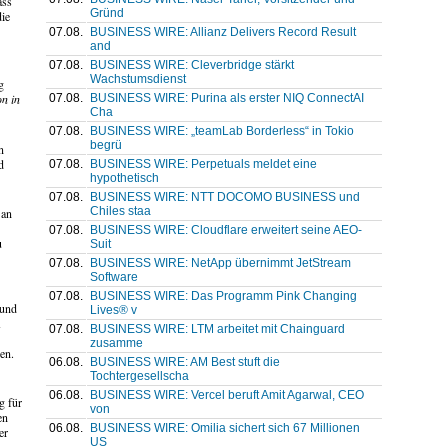
ass
Gründ
die
07.08.
BUSINESS WIRE: Allianz Delivers Record Result
and
07.08.
BUSINESS WIRE: Cleverbridge stärkt
Wachstumsdienst
g
07.08.
BUSINESS WIRE: Purina als erster NIQ ConnectAI
on in
Cha
07.08.
BUSINESS WIRE: „teamLab Borderless“ in Tokio
begrü
n
d
07.08.
BUSINESS WIRE: Perpetuals meldet eine
hypothetisch
07.08.
BUSINESS WIRE: NTT DOCOMO BUSINESS und
Chiles staa
 an
07.08.
BUSINESS WIRE: Cloudflare erweitert seine AEO-
u
Suit
07.08.
BUSINESS WIRE: NetApp übernimmt JetStream
Software
07.08.
BUSINESS WIRE: Das Programm Pink Changing
 und
Lives® v
n
07.08.
BUSINESS WIRE: LTM arbeitet mit Chainguard
zusamme
en.
06.08.
BUSINESS WIRE: AM Best stuft die
Tochtergesellscha
06.08.
BUSINESS WIRE: Vercel beruft Amit Agarwal, CEO
g für
von
en
06.08.
BUSINESS WIRE: Omilia sichert sich 67 Millionen
er
US