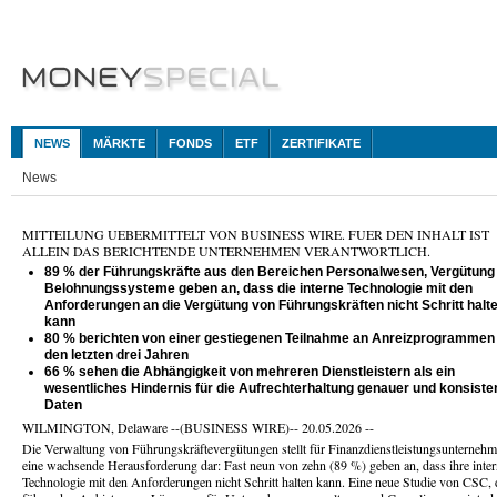
NEWS
MÄRKTE
FONDS
ETF
ZERTIFIKATE
News
MITTEILUNG UEBERMITTELT VON BUSINESS WIRE. FUER DEN INHALT IST
ALLEIN DAS BERICHTENDE UNTERNEHMEN VERANTWORTLICH.
89 % der Führungskräfte aus den Bereichen Personalwesen, Vergütung
Belohnungssysteme geben an, dass die interne Technologie mit den
Anforderungen an die Vergütung von Führungskräften nicht Schritt halt
kann
80 % berichten von einer gestiegenen Teilnahme an Anreizprogrammen 
den letzten drei Jahren
66 % sehen die Abhängigkeit von mehreren Dienstleistern als ein
wesentliches Hindernis für die Aufrechterhaltung genauer und konsiste
Daten
WILMINGTON, Delaware --(BUSINESS WIRE)-- 20.05.2026 --
Die Verwaltung von Führungskräftevergütungen stellt für Finanzdienstleistungsunterneh
eine wachsende Herausforderung dar: Fast neun von zehn (89 %) geben an, dass ihre inte
Technologie mit den Anforderungen nicht Schritt halten kann. Eine neue Studie von CSC,