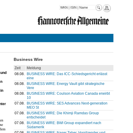
Business Wire
Zeit
Meldung
 und
08.08.
BUSINESS WIRE: Das ICC-Schiedsgericht erlässt
eine
en
08.08.
BUSINESS WIRE: Energy Vault gibt strategische
Vere
in
08.08.
BUSINESS WIRE: Coulson Aviation Canada erwirbt
10
07.08.
BUSINESS WIRE: SES Advances Next-generation
nter
MEO St
07.08.
BUSINESS WIRE: Die Khimji Ramdas Group
entscheidet
men
07.08.
BUSINESS WIRE: BWI Group expandiert nach
rne
Südamerik
 dem
07.08.
BUSINESS WIRE: Naser Taher, Vorsitzender und