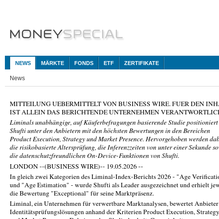
NEWS
MÄRKTE
FONDS
ETF
ZERTIFIKATE
News
MITTEILUNG UEBERMITTELT VON BUSINESS WIRE. FUER DEN INH
IST ALLEIN DAS BERICHTENDE UNTERNEHMEN VERANTWORTLIC
Liminals unabhängige, auf Käuferbefragungen basierende Studie positioniert
Shufti unter den Anbietern mit den höchsten Bewertungen in den Bereichen
Product Execution, Strategy und Market Presence. Hervorgehoben werden da
die risikobasierte Altersprüfung, die Inferenzzeiten von unter einer Sekunde s
die datenschutzfreundlichen On-Device-Funktionen von Shufti.
LONDON --(BUSINESS WIRE)-- 19.05.2026 --
In gleich zwei Kategorien des Liminal-Index-Berichts 2026 - "Age Verificati
und "Age Estimation" - wurde Shufti als Leader ausgezeichnet und erhielt jew
die Bewertung "Exceptional" für seine Marktpräsenz.
Liminal, ein Unternehmen für verwertbare Marktanalysen, bewertet Anbieter
Identitätsprüfungslösungen anhand der Kriterien Product Execution, Strateg