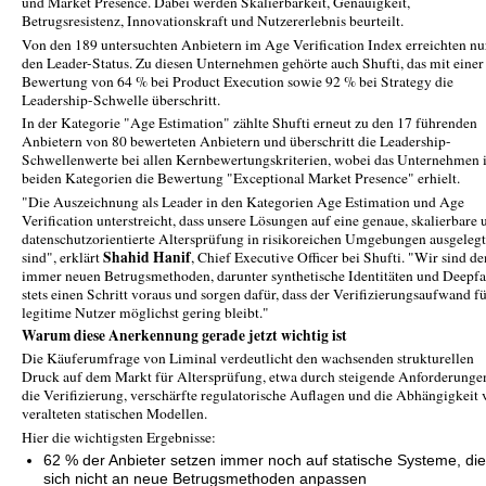
und Market Presence. Dabei werden Skalierbarkeit, Genauigkeit,
Betrugsresistenz, Innovationskraft und Nutzererlebnis beurteilt.
Von den 189 untersuchten Anbietern im Age Verification Index erreichten nu
den Leader-Status. Zu diesen Unternehmen gehörte auch Shufti, das mit einer
Bewertung von 64 % bei Product Execution sowie 92 % bei Strategy die
Leadership-Schwelle überschritt.
In der Kategorie "Age Estimation" zählte Shufti erneut zu den 17 führenden
Anbietern von 80 bewerteten Anbietern und überschritt die Leadership-
Schwellenwerte bei allen Kernbewertungskriterien, wobei das Unternehmen 
beiden Kategorien die Bewertung "Exceptional Market Presence" erhielt.
"Die Auszeichnung als Leader in den Kategorien Age Estimation und Age
Verification unterstreicht, dass unsere Lösungen auf eine genaue, skalierbare 
datenschutzorientierte Altersprüfung in risikoreichen Umgebungen ausgelegt
Shahid Hanif
sind", erklärt
, Chief Executive Officer bei Shufti. "Wir sind de
immer neuen Betrugsmethoden, darunter synthetische Identitäten und Deepfa
stets einen Schritt voraus und sorgen dafür, dass der Verifizierungsaufwand f
legitime Nutzer möglichst gering bleibt."
Warum diese Anerkennung gerade jetzt wichtig ist
Die Käuferumfrage von Liminal verdeutlicht den wachsenden strukturellen
Druck auf dem Markt für Altersprüfung, etwa durch steigende Anforderunge
die Verifizierung, verschärfte regulatorische Auflagen und die Abhängigkeit
veralteten statischen Modellen.
Hier die wichtigsten Ergebnisse:
62 % der Anbieter setzen immer noch auf statische Systeme, die
sich nicht an neue Betrugsmethoden anpassen