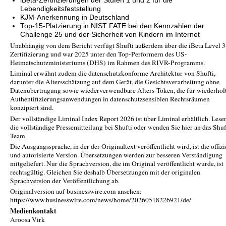
iBeta-Zertifizierungen der Stufen 1 und 2 für die
Lebendigkeitsfeststellung
KJM-Anerkennung in Deutschland
Top-15-Platzierung in NIST FATE bei den Kennzahlen der
Challenge 25 und der Sicherheit von Kindern im Internet
Unabhängig von dem Bericht verfügt Shufti außerdem über die iBeta Level 3
Zertifizierung und war 2025 unter den Top-Performern des US-
Heimatschutzministeriums (DHS) im Rahmen des RIVR-Programms.
Liminal erwähnt zudem die datenschutzkonforme Architektur von Shufti,
darunter die Altersschätzung auf dem Gerät, die Gesichtsverarbeitung ohne
Datenübertragung sowie wiederverwendbare Alters-Token, die für wiederhol
Authentifizierungsanwendungen in datenschutzsensiblen Rechtsräumen
konzipiert sind.
Der vollständige Liminal Index Report 2026 ist über Liminal erhältlich. Lese
die vollständige Pressemitteilung bei Shufti oder wenden Sie hier an das Shuf
Team.
Die Ausgangssprache, in der der Originaltext veröffentlicht wird, ist die offizi
und autorisierte Version. Übersetzungen werden zur besseren Verständigung
mitgeliefert. Nur die Sprachversion, die im Original veröffentlicht wurde, ist
rechtsgültig. Gleichen Sie deshalb Übersetzungen mit der originalen
Sprachversion der Veröffentlichung ab.
Originalversion auf businesswire.com ansehen:
https://www.businesswire.com/news/home/20260518226921/de/
Medienkontakt
Aroosa Virk