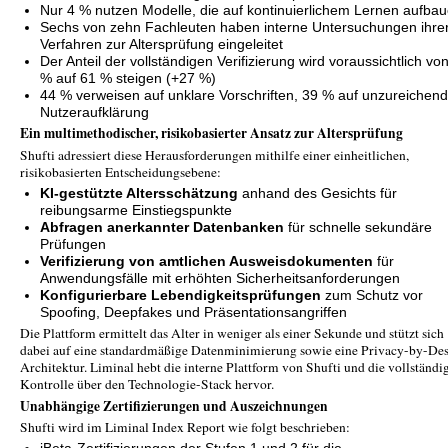
Nur 4 % nutzen Modelle, die auf kontinuierlichem Lernen aufba
Sechs von zehn Fachleuten haben interne Untersuchungen ihre
Verfahren zur Altersprüfung eingeleitet
Der Anteil der vollständigen Verifizierung wird voraussichtlich vo
% auf 61 % steigen (+27 %)
44 % verweisen auf unklare Vorschriften, 39 % auf unzureichen
Nutzeraufklärung
Ein multimethodischer, risikobasierter Ansatz zur Altersprüfung
Shufti adressiert diese Herausforderungen mithilfe einer einheitlichen,
risikobasierten Entscheidungsebene:
KI-gestützte Altersschätzung
anhand des Gesichts für
reibungsarme Einstiegspunkte
Abfragen anerkannter Datenbanken
für schnelle sekundäre
Prüfungen
Verifizierung von amtlichen Ausweisdokumenten
für
Anwendungsfälle mit erhöhten Sicherheitsanforderungen
Konfigurierbare Lebendigkeitsprüfungen
zum Schutz vor
Spoofing, Deepfakes und Präsentationsangriffen
Die Plattform ermittelt das Alter in weniger als einer Sekunde und stützt sich
dabei auf eine standardmäßige Datenminimierung sowie eine Privacy-by-De
Architektur. Liminal hebt die interne Plattform von Shufti und die vollständi
Kontrolle über den Technologie-Stack hervor.
Unabhängige Zertifizierungen und Auszeichnungen
Shufti wird im Liminal Index Report wie folgt beschrieben: