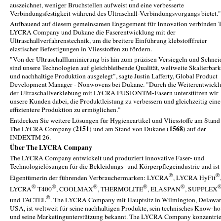
auszeichnet, weniger Bruchstellen aufweist und eine verbesserte
Verbindungsfestigkeit während des Ultraschall-Verbindungsvorgangs bietet."
Aufbauend auf diesem gemeinsamen Engagement für Innovation verbinden 
LYCRA Company und Dukane die Faserentwicklung mit der
Ultraschallverfahrenstechnik, um die breitere Einführung klebstofffreier
elastischer Befestigungen in Vliesstoffen zu fördern.
"Von der Ultraschalllaminierung bis hin zum präzisen Versiegeln und Schnei
sind unsere Technologien auf gleichbleibende Qualität, weltweite Skalierbark
und nachhaltige Produktion ausgelegt", sagte Justin Lafferty, Global Product
Development Manager - Nonwovens bei Dukane. "Durch die Weiterentwickl
der Ultraschallverklebung mit LYCRA FUSIONTM-Fasern unterstützen wir
unsere Kunden dabei, die Produktleistung zu verbessern und gleichzeitig eine
effizientere Produktion zu ermöglichen."
Entdecken Sie weitere Lösungen für Hygieneartikel und Vliesstoffe am Stand
2151
1568
The LYCRA Company (
) und am Stand von Dukane (
) auf der
INDEXTM 26.
Über The LYCRA Company
The LYCRA Company entwickelt und produziert innovative Faser- und
Technologielösungen für die Bekleidungs- und Körperpflegeindustrie und ist
®
®
Eigentümerin der führenden Verbrauchermarken: LYCRA
, LYCRA HyFit
®
®
®
®
®
LYCRA
T400
, COOLMAX
, THERMOLITE
, ELASPAN
, SUPPLEX
®
und TACTEL
. The LYCRA Company mit Hauptsitz in Wilmington, Delawar
USA, ist weltweit für seine nachhaltigen Produkte, sein technisches Know-h
und seine Marketingunterstützung bekannt. The LYCRA Company konzentrie