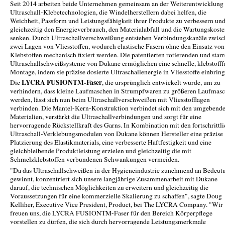
Seit 2014 arbeiten beide Unternehmen gemeinsam an der Weiterentwicklung
Ultraschall-Klebetechnologien, die Windelherstellern dabei helfen, die
Weichheit, Passform und Leistungsfähigkeit ihrer Produkte zu verbessern un
gleichzeitig den Energieverbrauch, den Materialabfall und die Wartungskoste
senken. Durch Ultraschallverschweißung entstehen Verbindungskanäle zwis
zwei Lagen von Vliesstoffen, wodurch elastische Fasern ohne den Einsatz von
Klebstoffen mechanisch fixiert werden. Die patentierten rotierenden und star
Ultraschallschweißsysteme von Dukane ermöglichen eine schnelle, klebstofff
Montage, indem sie präzise dosierte Ultraschallenergie in Vliesstoffe einbring
LYCRA FUSIONTM-Faser
Die
, die ursprünglich entwickelt wurde, um zu
verhindern, dass kleine Laufmaschen in Strumpfwaren zu größeren Laufmas
werden, lässt sich nun beim Ultraschallverschweißen mit Vliesstofflagen
verbinden. Die Mantel-Kern-Konstruktion verbindet sich mit den umgebend
Materialien, verstärkt die Ultraschallverbindungen und sorgt für eine
hervorragende Rückstellkraft des Garns. In Kombination mit den fortschrittl
Ultraschall-Verklebungsmodulen von Dukane können Hersteller eine präzise
Platzierung des Elastikmaterials, eine verbesserte Haftfestigkeit und eine
gleichbleibende Produktleistung erzielen und gleichzeitig die mit
Schmelzklebstoffen verbundenen Schwankungen vermeiden.
"Da das Ultraschallschweißen in der Hygieneindustrie zunehmend an Bedeut
gewinnt, konzentriert sich unsere langjährige Zusammenarbeit mit Dukane
darauf, die technischen Möglichkeiten zu erweitern und gleichzeitig die
Voraussetzungen für eine kommerzielle Skalierung zu schaffen", sagte Doug
Kelliher, Executive Vice President, Product, bei The LYCRA Company. "Wir
freuen uns, die LYCRA FUSIONTM-Faser für den Bereich Körperpflege
vorstellen zu dürfen, die sich durch hervorragende Leistungsmerkmale