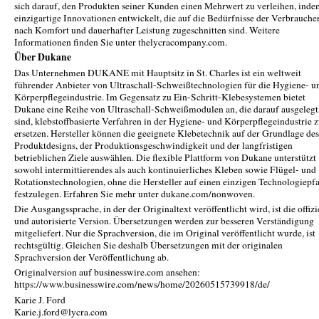
sich darauf, den Produkten seiner Kunden einen Mehrwert zu verleihen, inde
einzigartige Innovationen entwickelt, die auf die Bedürfnisse der Verbrauche
nach Komfort und dauerhafter Leistung zugeschnitten sind. Weitere
Informationen finden Sie unter thelycracompany.com.
Über Dukane
Das Unternehmen DUKANE mit Hauptsitz in St. Charles ist ein weltweit
führender Anbieter von Ultraschall-Schweißtechnologien für die Hygiene- u
Körperpflegeindustrie. Im Gegensatz zu Ein-Schritt-Klebesystemen bietet
Dukane eine Reihe von Ultraschall-Schweißmodulen an, die darauf ausgelegt
sind, klebstoffbasierte Verfahren in der Hygiene- und Körperpflegeindustrie 
ersetzen. Hersteller können die geeignete Klebetechnik auf der Grundlage des
Produktdesigns, der Produktionsgeschwindigkeit und der langfristigen
betrieblichen Ziele auswählen. Die flexible Plattform von Dukane unterstützt
sowohl intermittierendes als auch kontinuierliches Kleben sowie Flügel- und
Rotationstechnologien, ohne die Hersteller auf einen einzigen Technologiepf
festzulegen. Erfahren Sie mehr unter dukane.com/nonwoven.
Die Ausgangssprache, in der der Originaltext veröffentlicht wird, ist die offizi
und autorisierte Version. Übersetzungen werden zur besseren Verständigung
mitgeliefert. Nur die Sprachversion, die im Original veröffentlicht wurde, ist
rechtsgültig. Gleichen Sie deshalb Übersetzungen mit der originalen
Sprachversion der Veröffentlichung ab.
Originalversion auf businesswire.com ansehen:
https://www.businesswire.com/news/home/20260515739918/de/
Karie J. Ford
Karie.j.ford@lycra.com