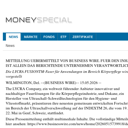
NEWS
MÄRKTE
FONDS
ETF
ZERTIFIKATE
News
MITTEILUNG UEBERMITTELT VON BUSINESS WIRE. FUER DEN INH
IST ALLEIN DAS BERICHTENDE UNTERNEHMEN VERANTWORTLIC
Die LYCRA FUSIONTM-Faser für Anwendungen im Bereich Körperpflege wir
vorgestellt
WILMINGTON, Del. --(BUSINESS WIRE)-- 15.05.2026 --
The LYCRA Company, ein weltweit führender Anbieter innovativer und
nachhaltiger Faserlösungen für die Körperpflegeindustrie, und Dukane, ein
Hersteller von Ultraschall-Schweißtechnologien für den Hygiene- und
Vliesstoffmarkt, präsentieren ihre neuesten gemeinsam entwickelten Fortschri
im Bereich der Ultraschallverschweißung auf der INDEXTM 26, die vom 19. 
22. Mai in Genf, Schweiz, stattfindet.
Diese Pressemitteilung enthält multimediale Inhalte. Die vollständige Mittei
hier ansehen: https://www.businesswire.com/news/home/20260515739918/d