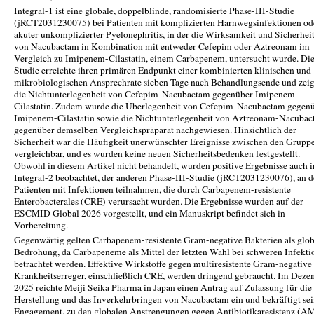
Integral-1 ist eine globale, doppelblinde, randomisierte Phase-III-Studie
(jRCT2031230075) bei Patienten mit komplizierten Harnwegsinfektionen od
akuter unkomplizierter Pyelonephritis, in der die Wirksamkeit und Sicherhei
von Nacubactam in Kombination mit entweder Cefepim oder Aztreonam im
Vergleich zu Imipenem-Cilastatin, einem Carbapenem, untersucht wurde. Di
Studie erreichte ihren primären Endpunkt einer kombinierten klinischen und
mikrobiologischen Ansprechrate sieben Tage nach Behandlungsende und zeig
die Nichtunterlegenheit von Cefepim-Nacubactam gegenüber Imipenem-
Cilastatin. Zudem wurde die Überlegenheit von Cefepim-Nacubactam gegen
Imipenem-Cilastatin sowie die Nichtunterlegenheit von Aztreonam-Nacuba
gegenüber demselben Vergleichspräparat nachgewiesen. Hinsichtlich der
Sicherheit war die Häufigkeit unerwünschter Ereignisse zwischen den Grupp
vergleichbar, und es wurden keine neuen Sicherheitsbedenken festgestellt.
Obwohl in diesem Artikel nicht behandelt, wurden positive Ergebnisse auch i
Integral-2 beobachtet, der anderen Phase-III-Studie (jRCT2031230076), an d
Patienten mit Infektionen teilnahmen, die durch Carbapenem-resistente
Enterobacterales (CRE) verursacht wurden. Die Ergebnisse wurden auf der
ESCMID Global 2026 vorgestellt, und ein Manuskript befindet sich in
Vorbereitung.
Gegenwärtig gelten Carbapenem-resistente Gram-negative Bakterien als glob
Bedrohung, da Carbapeneme als Mittel der letzten Wahl bei schweren Infekti
betrachtet werden. Effektive Wirkstoffe gegen multiresistente Gram-negative
Krankheitserreger, einschließlich CRE, werden dringend gebraucht. Im Dez
2025 reichte Meiji Seika Pharma in Japan einen Antrag auf Zulassung für die
Herstellung und das Inverkehrbringen von Nacubactam ein und bekräftigt se
Engagement, zu den globalen Anstrengungen gegen Antibiotikaresistenz (A