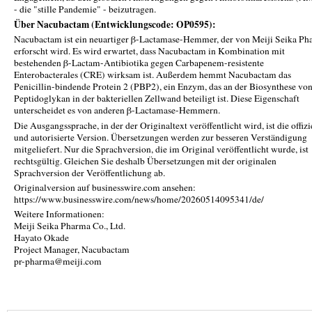
- die "stille Pandemie" - beizutragen.
Über Nacubactam (Entwicklungscode: OP0595):
Nacubactam ist ein neuartiger β-Lactamase-Hemmer, der von Meiji Seika P
erforscht wird. Es wird erwartet, dass Nacubactam in Kombination mit
bestehenden β-Lactam-Antibiotika gegen Carbapenem-resistente
Enterobacterales (CRE) wirksam ist. Außerdem hemmt Nacubactam das
Penicillin-bindende Protein 2 (PBP2), ein Enzym, das an der Biosynthese vo
Peptidoglykan in der bakteriellen Zellwand beteiligt ist. Diese Eigenschaft
unterscheidet es von anderen β-Lactamase-Hemmern.
Die Ausgangssprache, in der der Originaltext veröffentlicht wird, ist die offizi
und autorisierte Version. Übersetzungen werden zur besseren Verständigung
mitgeliefert. Nur die Sprachversion, die im Original veröffentlicht wurde, ist
rechtsgültig. Gleichen Sie deshalb Übersetzungen mit der originalen
Sprachversion der Veröffentlichung ab.
Originalversion auf businesswire.com ansehen:
https://www.businesswire.com/news/home/20260514095341/de/
Weitere Informationen:
Meiji Seika Pharma Co., Ltd.
Hayato Okade
Project Manager, Nacubactam
pr-pharma@meiji.com