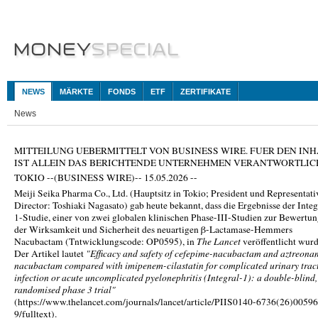
NEWS
MÄRKTE
FONDS
ETF
ZERTIFIKATE
News
MITTEILUNG UEBERMITTELT VON BUSINESS WIRE. FUER DEN INH
IST ALLEIN DAS BERICHTENDE UNTERNEHMEN VERANTWORTLIC
TOKIO --(BUSINESS WIRE)-- 15.05.2026 --
Meiji Seika Pharma Co., Ltd. (Hauptsitz in Tokio; President und Representati
Director: Toshiaki Nagasato) gab heute bekannt, dass die Ergebnisse der Integ
1-Studie, einer von zwei globalen klinischen Phase-III-Studien zur Bewertu
der Wirksamkeit und Sicherheit des neuartigen β-Lactamase-Hemmers
Nacubactam (Tntwicklungscode: OP0595), in
The Lancet
veröffentlicht wurd
Der Artikel lautet
"Efficacy and safety of cefepime-nacubactam and aztreona
nacubactam compared with imipenem-cilastatin for complicated urinary trac
infection or acute uncomplicated pyelonephritis (Integral-1): a double-blind,
randomised phase 3 trial"
(https://www.thelancet.com/journals/lancet/article/PIIS0140-6736(26)00596
9/fulltext).