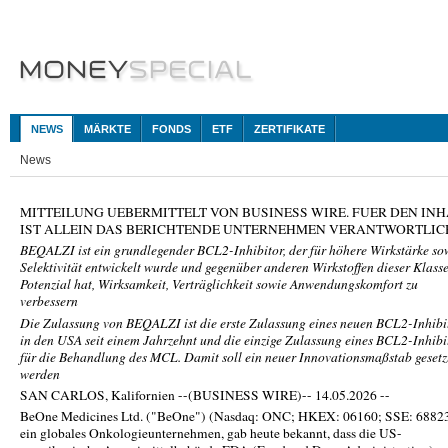
NEWS
MÄRKTE
FONDS
ETF
ZERTIFIKATE
News
MITTEILUNG UEBERMITTELT VON BUSINESS WIRE. FUER DEN INH
IST ALLEIN DAS BERICHTENDE UNTERNEHMEN VERANTWORTLIC
BEQALZI ist ein grundlegender BCL2-Inhibitor, der für höhere Wirkstärke so
Selektivität entwickelt wurde und gegenüber anderen Wirkstoffen dieser Klass
Potenzial hat, Wirksamkeit, Verträglichkeit sowie Anwendungskomfort zu
verbessern
Die Zulassung von BEQALZI ist die erste Zulassung eines neuen BCL2-Inhibi
in den USA seit einem Jahrzehnt und die einzige Zulassung eines BCL2-Inhibi
für die Behandlung des MCL. Damit soll ein neuer Innovationsmaßstab gesetz
werden
SAN CARLOS, Kalifornien --(BUSINESS WIRE)-- 14.05.2026 --
BeOne Medicines Ltd. ("BeOne") (Nasdaq: ONC; HKEX: 06160; SSE: 68823
ein globales Onkologieunternehmen, gab heute bekannt, dass die US-