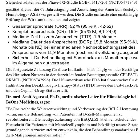
Sicherheitsdaten aus der Phase-1/2-Studie BGB-11417-201 (NCT05471843)
gestützt, die auf der 67.
Jahrestagung und Ausstellung der American Society 
Hematology (ASH) vorgestellt wurden. Die Studie umfasste eine unabhängi
Prüfung der Wirksamkeitsdaten und zeigte:
Gesamtansprechrate (ORR): 52 % (95 % KI, 42-62)
Komplettansprechrate (CR): 16 % (95 % KI, 9,1-24,0)
Mediane Zeit bis zum Ansprechen (TTR): 1,9 Monate
Mediane Dauer des Ansprechens (DOR): 15,8 Monate (95-%-KI,
Monate bis NE) bei einer medianen Nachbeobachtungszeit des
Ansprechens von 11,9 Monaten (noch nicht vollständig ausgereif
Sicherheit: Die Behandlung mit Sonrotoclax als Monotherapie w
im Allgemeinen gut vertragen
Die fortgesetzte Zulassung für diese Indikation ist abhängig von der Bestätig
des klinischen Nutzens in der derzeit laufenden Bestätigungsstudie CELEST
RRMCL (NCT06742996). Die US-amerikanische FDA hat Sonrotoclax für d
Indikation den Breakthrough-Therapy-Status (BTD) sowie den Fast-Track-St
und den Orphan-Drug-Status erteilt.
Dr. med. Amit Agarwal, Ph.D., medizinischer Leiter für Hämatologie bei
BeOne Medicines, sagte:
"BeOne treibt die Weiterentwicklung und Verbesserung der BCL2-Hemmun
voran, um die Behandlung von Patienten mit B-Zell-Malignomen zu
revolutionieren. Die heutige Zulassung von BEQALZI ist ein entscheidender
Fortschritt für Patienten mit Mantelzelllymphom und bekräftigt unsere Strate
grundlegende Arzneimittel zu entwickeln, die den Behandlungsstandard bei 
Zell-Malignomen anheben sollen."