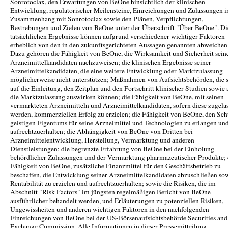
Sonrotoclax, den Erwartungen von BeOne hinsichtlich der klinischen
Entwicklung, regulatorischer Meilensteine, Einreichungen und Zulassungen 
Zusammenhang mit Sonrotoclax sowie den Plänen, Verpflichtungen,
Bestrebungen und Zielen von BeOne unter der Überschrift "Über BeOne". Di
tatsächlichen Ergebnisse können aufgrund verschiedener wichtiger Faktoren
erheblich von den in den zukunftsgerichteten Aussagen genannten abweichen
Dazu gehören die Fähigkeit von BeOne, die Wirksamkeit und Sicherheit sein
Arzneimittelkandidaten nachzuweisen; die klinischen Ergebnisse seiner
Arzneimittelkandidaten, die eine weitere Entwicklung oder Marktzulassung
möglicherweise nicht unterstützen; Maßnahmen von Aufsichtsbehörden, die 
auf die Einleitung, den Zeitplan und den Fortschritt klinischer Studien sowie 
die Marktzulassung auswirken können; die Fähigkeit von BeOne, mit seinen
vermarkteten Arzneimitteln und Arzneimittelkandidaten, sofern diese zugela
werden, kommerziellen Erfolg zu erzielen; die Fähigkeit von BeOne, den Sch
geistigen Eigentums für seine Arzneimittel und Technologien zu erlangen un
aufrechtzuerhalten; die Abhängigkeit von BeOne von Dritten bei
Arzneimittelentwicklung, Herstellung, Vermarktung und anderen
Dienstleistungen; die begrenzte Erfahrung von BeOne bei der Einholung
behördlicher Zulassungen und der Vermarktung pharmazeutischer Produkte; 
Fähigkeit von BeOne, zusätzliche Finanzmittel für den Geschäftsbetrieb zu
beschaffen, die Entwicklung seiner Arzneimittelkandidaten abzuschließen so
Rentabilität zu erzielen und aufrechtzuerhalten; sowie die Risiken, die im
Abschnitt "Risk Factors" im jüngsten regelmäßigen Bericht von BeOne
ausführlicher behandelt werden, und Erläuterungen zu potenziellen Risiken,
Ungewissheiten und anderen wichtigen Faktoren in den nachfolgenden
Einreichungen von BeOne bei der US-Börsenaufsichtsbehörde Securities and
Exchange Commission. Alle Informationen in dieser Pressemitteilung