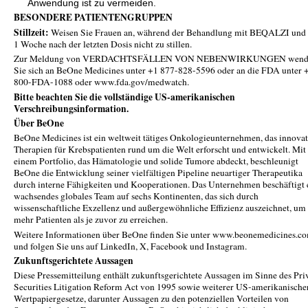
Anwendung ist zu vermeiden.
BESONDERE PATIENTENGRUPPEN
Stillzeit:
Weisen Sie Frauen an, während der Behandlung mit BEQALZI und 
1 Woche nach der letzten Dosis nicht zu stillen.
Zur Meldung von VERDACHTSFÄLLEN VON NEBENWIRKUNGEN wend
Sie sich an BeOne Medicines unter +1 877-828-5596 oder an die FDA unter 
800-FDA-1088 oder www.fda.gov/medwatch.
Bitte beachten Sie die vollständige
US-amerikanischen
Verschreibungsinformation.
Über BeOne
BeOne Medicines ist ein weltweit tätiges Onkologieunternehmen, das innovat
Therapien für Krebspatienten rund um die Welt erforscht und entwickelt. Mit
einem Portfolio, das Hämatologie und solide Tumore abdeckt, beschleunigt
BeOne die Entwicklung seiner vielfältigen Pipeline neuartiger Therapeutika
durch interne Fähigkeiten und Kooperationen. Das Unternehmen beschäftigt 
wachsendes globales Team auf sechs Kontinenten, das sich durch
wissenschaftliche Exzellenz und außergewöhnliche Effizienz auszeichnet, um
mehr Patienten als je zuvor zu erreichen.
Weitere Informationen über BeOne finden Sie unter www.beonemedicines.c
und folgen Sie uns auf LinkedIn, X, Facebook und Instagram.
Zukunftsgerichtete Aussagen
Diese Pressemitteilung enthält zukunftsgerichtete Aussagen im Sinne des Pri
Securities Litigation Reform Act von 1995 sowie weiterer US-amerikanische
Wertpapiergesetze, darunter Aussagen zu den potenziellen Vorteilen von