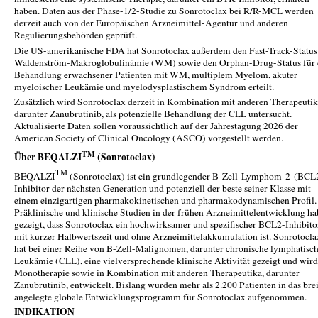
haben. Daten aus der Phase-1/2-Studie zu Sonrotoclax bei R/R-MCL werden
derzeit auch von der Europäischen Arzneimittel-Agentur und anderen
Regulierungsbehörden geprüft.
Die US-amerikanische FDA hat Sonrotoclax außerdem den Fast-Track-Status
Waldenström-Makroglobulinämie (WM) sowie den Orphan-Drug-Status für 
Behandlung erwachsener Patienten mit WM, multiplem Myelom, akuter
myeloischer Leukämie und myelodysplastischem Syndrom erteilt.
Zusätzlich wird Sonrotoclax derzeit in Kombination mit anderen Therapeutik
darunter Zanubrutinib, als potenzielle Behandlung der CLL untersucht.
Aktualisierte Daten sollen voraussichtlich auf der Jahrestagung 2026 der
American Society of Clinical Oncology (ASCO) vorgestellt werden.
TM
Über BEQALZI
(Sonrotoclax)
TM
BEQALZI
(Sonrotoclax) ist ein grundlegender B-Zell-Lymphom-2-(BCL
Inhibitor der nächsten Generation und potenziell der beste seiner Klasse mit
einem einzigartigen pharmakokinetischen und pharmakodynamischen Profil.
Präklinische und klinische Studien in der frühen Arzneimittelentwicklung h
gezeigt, dass Sonrotoclax ein hochwirksamer und spezifischer BCL2-Inhibito
mit kurzer Halbwertszeit und ohne Arzneimittelakkumulation ist. Sonrotocla
hat bei einer Reihe von B-Zell-Malignomen, darunter chronische lymphatisc
Leukämie (CLL), eine vielversprechende klinische Aktivität gezeigt und wird
Monotherapie sowie in Kombination mit anderen Therapeutika, darunter
Zanubrutinib, entwickelt. Bislang wurden mehr als 2.200 Patienten in das brei
angelegte globale Entwicklungsprogramm für Sonrotoclax aufgenommen.
INDIKATION