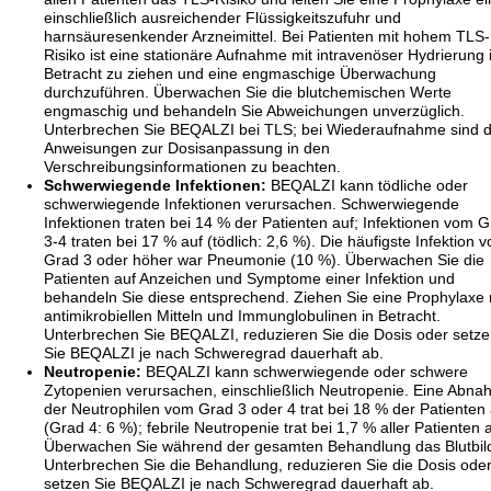
einschließlich ausreichender Flüssigkeitszufuhr und
harnsäuresenkender Arzneimittel. Bei Patienten mit hohem TLS-
Risiko ist eine stationäre Aufnahme mit intravenöser Hydrierung 
Betracht zu ziehen und eine engmaschige Überwachung
durchzuführen. Überwachen Sie die blutchemischen Werte
engmaschig und behandeln Sie Abweichungen unverzüglich.
Unterbrechen Sie BEQALZI bei TLS; bei Wiederaufnahme sind d
Anweisungen zur Dosisanpassung in den
Verschreibungsinformationen zu beachten.
Schwerwiegende Infektionen:
BEQALZI kann tödliche oder
schwerwiegende Infektionen verursachen. Schwerwiegende
Infektionen traten bei 14 % der Patienten auf; Infektionen vom 
3-4 traten bei 17 % auf (tödlich: 2,6 %). Die häufigste Infektion 
Grad 3 oder höher war Pneumonie (10 %). Überwachen Sie die
Patienten auf Anzeichen und Symptome einer Infektion und
behandeln Sie diese entsprechend. Ziehen Sie eine Prophylaxe 
antimikrobiellen Mitteln und Immunglobulinen in Betracht.
Unterbrechen Sie BEQALZI, reduzieren Sie die Dosis oder setz
Sie BEQALZI je nach Schweregrad dauerhaft ab.
Neutropenie:
BEQALZI kann schwerwiegende oder schwere
Zytopenien verursachen, einschließlich Neutropenie. Eine Abn
der Neutrophilen vom Grad 3 oder 4 trat bei 18 % der Patienten 
(Grad 4: 6 %); febrile Neutropenie trat bei 1,7 % aller Patienten a
Überwachen Sie während der gesamten Behandlung das Blutbil
Unterbrechen Sie die Behandlung, reduzieren Sie die Dosis ode
setzen Sie BEQALZI je nach Schweregrad dauerhaft ab.