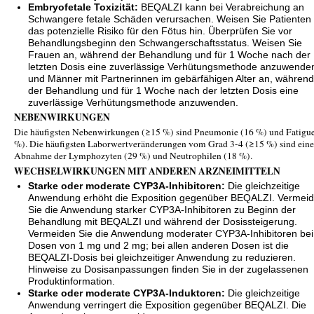
Embryofetale Toxizität:
BEQALZI kann bei Verabreichung an
Schwangere fetale Schäden verursachen. Weisen Sie Patienten 
das potenzielle Risiko für den Fötus hin. Überprüfen Sie vor
Behandlungsbeginn den Schwangerschaftsstatus. Weisen Sie
Frauen an, während der Behandlung und für 1 Woche nach der
letzten Dosis eine zuverlässige Verhütungsmethode anzuwende
und Männer mit Partnerinnen im gebärfähigen Alter an, während
der Behandlung und für 1 Woche nach der letzten Dosis eine
zuverlässige Verhütungsmethode anzuwenden.
NEBENWIRKUNGEN
Die häufigsten Nebenwirkungen (≥15 %) sind Pneumonie (16 %) und Fatigue
%). Die häufigsten Laborwertveränderungen vom Grad 3-4 (≥15 %) sind eine
Abnahme der Lymphozyten (29 %) und Neutrophilen (18 %).
WECHSELWIRKUNGEN MIT ANDEREN ARZNEIMITTELN
Starke oder moderate CYP3A-Inhibitoren:
Die gleichzeitige
Anwendung erhöht die Exposition gegenüber BEQALZI. Vermei
Sie die Anwendung starker CYP3A-Inhibitoren zu Beginn der
Behandlung mit BEQALZI und während der Dosissteigerung.
Vermeiden Sie die Anwendung moderater CYP3A-Inhibitoren bei
Dosen von 1 mg und 2 mg; bei allen anderen Dosen ist die
BEQALZI-Dosis bei gleichzeitiger Anwendung zu reduzieren.
Hinweise zu Dosisanpassungen finden Sie in der zugelassenen
Produktinformation.
Starke oder moderate CYP3A-Induktoren:
Die gleichzeitige
Anwendung verringert die Exposition gegenüber BEQALZI. Die