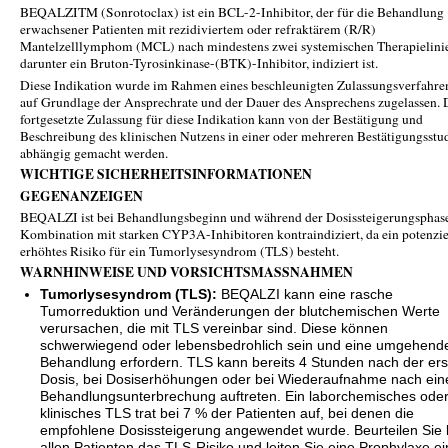
BEQALZITM (Sonrotoclax) ist ein BCL-2-Inhibitor, der für die Behandlung
erwachsener Patienten mit rezidiviertem oder refraktärem (R/R)
Mantelzelllymphom (MCL) nach mindestens zwei systemischen Therapielini
darunter ein Bruton-Tyrosinkinase-(BTK)-Inhibitor, indiziert ist.
Diese Indikation wurde im Rahmen eines beschleunigten Zulassungsverfahre
auf Grundlage der Ansprechrate und der Dauer des Ansprechens zugelassen. 
fortgesetzte Zulassung für diese Indikation kann von der Bestätigung und
Beschreibung des klinischen Nutzens in einer oder mehreren Bestätigungsstu
abhängig gemacht werden.
WICHTIGE SICHERHEITSINFORMATIONEN
GEGENANZEIGEN
BEQALZI ist bei Behandlungsbeginn und während der Dosissteigerungsphase
Kombination mit starken CYP3A-Inhibitoren kontraindiziert, da ein potenzie
erhöhtes Risiko für ein Tumorlysesyndrom (TLS) besteht.
WARNHINWEISE UND VORSICHTSMASSNAHMEN
Tumorlysesyndrom (TLS):
BEQALZI kann eine rasche
Tumorreduktion und Veränderungen der blutchemischen Werte
verursachen, die mit TLS vereinbar sind. Diese können
schwerwiegend oder lebensbedrohlich sein und eine umgehend
Behandlung erfordern. TLS kann bereits 4 Stunden nach der ers
Dosis, bei Dosiserhöhungen oder bei Wiederaufnahme nach ein
Behandlungsunterbrechung auftreten. Ein laborchemisches ode
klinisches TLS trat bei 7 % der Patienten auf, bei denen die
empfohlene Dosissteigerung angewendet wurde. Beurteilen Sie 
allen Patienten das TLS-Risiko und leiten Sie eine Prophylaxe ei