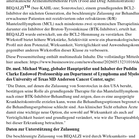
amerikanische Arzneimittelbehörde FDA (Food and Drug Administration)
TM
BEQALZI
(bee-KAHL-zee; Sonrotoclax), einem grundlegenden BCL2-
Inhibitor der nächsten Generation, die beschleunigte Zulassung zur Behandlu
erwachsener Patienten mit rezidiviertem oder refraktärem (R/R)
Mantelzelllymphom (MCL) nach mindestens zwei systemischen Therapielini
darunter ein Inhibitor der Bruton-Tyrosinkinase (BTK-Inhibitor), erteilt hat.
BEQALZI wurde entwickelt, um die BCL2-Hemmung zu verstärken. Der
Wirkstoff bietet höhere Wirkstärke, Selektivität sowie ein pharmakologisches
Profil mit dem Potenzial, Wirksamkeit, Verträglichkeit und Anwendungskom
gegenüber anderen Wirkstoffen dieser Klasse zu verbessern.
Diese Pressemitteilung enthält multimediale Inhalte. Die vollständige Mittei
hier ansehen: https://www.businesswire.com/news/home/20260513231016/d
Dr. med. Michael Wang, globaler Hauptprüfer und Inhaber der Puddin
Clarke Endowed Professorship am Department of Lymphoma and Myel
des University of Texas MD Anderson Cancer Center, sagte:
"Die Daten, auf denen die Zulassung von Sonrotoclax in den USA beruht,
bestätigen seine Rolle als grundlegende Therapie für das Mantelzelllymphom
nach einer BTK-Inhibitor-Behandlung und zeigen, dass es eine ausgeprägte
Krankheitskontrolle erzielen kann, wenn die Behandlungsoptionen begrenzt 
die Behandlungsergebnisse schlecht sind. Aus klinischer Sicht erhalten Ärzte
damit eine wichtige neue Option, die sowohl auf Wirksamkeit als auch auf
Verträglichkeit basiert und grundlegend verändert, wie wir die Therapieabfol
bei dieser Erkrankung betrachten."
Daten zur Unterstützung der Zulassung
Die beschleunigte Zulassung von BEQALZI wird durch Wirksamkeits- und