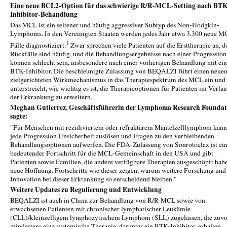
Eine neue BCL2-Option für das schwierige R/R-MCL-Setting nach BTK
Inhibitor-Behandlung
Das MCL ist ein seltener und häufig aggressiver Subtyp des Non-Hodgkin-
Lymphoms. In den Vereinigten Staaten werden jedes Jahr etwa 3.300 neue M
1
Fälle diagnostiziert.
Zwar sprechen viele Patienten auf die Ersttherapie an, 
Rückfälle sind häufig, und die Behandlungsergebnisse nach einer Progression
können schlecht sein, insbesondere nach einer vorherigen Behandlung mit ei
BTK-Inhibitor. Die beschleunigte Zulassung von BEQALZI führt einen neue
zielgerichteten Wirkmechanismus in das Therapiespektrum des MCL ein und
unterstreicht, wie wichtig es ist, die Therapieoptionen für Patienten im Verlau
der Erkrankung zu erweitern.
Meghan Gutierrez, Geschäftsführerin der Lymphoma Research Foundat
sagte:
"Für Menschen mit rezidiviertem oder refraktärem Mantelzelllymphom kann
jede Progression Unsicherheit auslösen und Fragen zu den verbleibenden
Behandlungsoptionen aufwerfen. Die FDA-Zulassung von Sonrotoclax ist ei
bedeutender Fortschritt für die MCL-Gemeinschaft in den USA und gibt
Patienten sowie Familien, die andere verfügbare Therapien ausgeschöpft hab
neue Hoffnung. Fortschritte wie dieser zeigen, warum weitere Forschung und
Innovation bei dieser Erkrankung so entscheidend bleiben."
Weitere Updates zu Regulierung und Entwicklung
BEQALZI ist auch in China zur Behandlung von R/R-MCL sowie von
erwachsenen Patienten mit chronischer lymphatischer Leukämie
(CLL)/kleinzelligem lymphozytischem Lymphom (SLL) zugelassen, die zuvo
mindestens eine systemische Therapie, darunter ein BTK-Inhibitor, erhalten