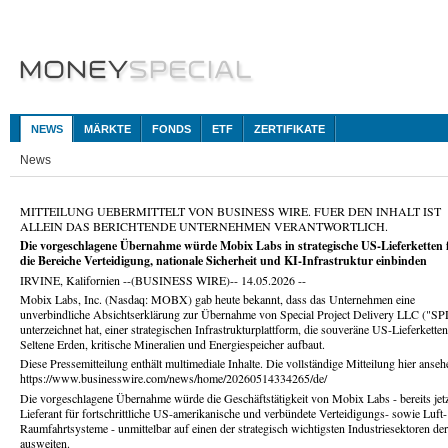
NEWS
MÄRKTE
FONDS
ETF
ZERTIFIKATE
News
MITTEILUNG UEBERMITTELT VON BUSINESS WIRE. FUER DEN INHALT IST
ALLEIN DAS BERICHTENDE UNTERNEHMEN VERANTWORTLICH.
Die vorgeschlagene Übernahme würde Mobix Labs in strategische US-Lieferketten 
die Bereiche Verteidigung, nationale Sicherheit und KI-Infrastruktur einbinden
IRVINE, Kalifornien --(BUSINESS WIRE)-- 14.05.2026 --
Mobix Labs, Inc. (Nasdaq: MOBX) gab heute bekannt, dass das Unternehmen eine
unverbindliche Absichtserklärung zur Übernahme von Special Project Delivery LLC ("SP
unterzeichnet hat, einer strategischen Infrastrukturplattform, die souveräne US-Lieferketten
Seltene Erden, kritische Mineralien und Energiespeicher aufbaut.
Diese Pressemitteilung enthält multimediale Inhalte. Die vollständige Mitteilung hier anseh
https://www.businesswire.com/news/home/20260514334265/de/
Die vorgeschlagene Übernahme würde die Geschäftstätigkeit von Mobix Labs - bereits jetz
Lieferant für fortschrittliche US-amerikanische und verbündete Verteidigungs- sowie Luft
Raumfahrtsysteme - unmittelbar auf einen der strategisch wichtigsten Industriesektoren de
ausweiten.