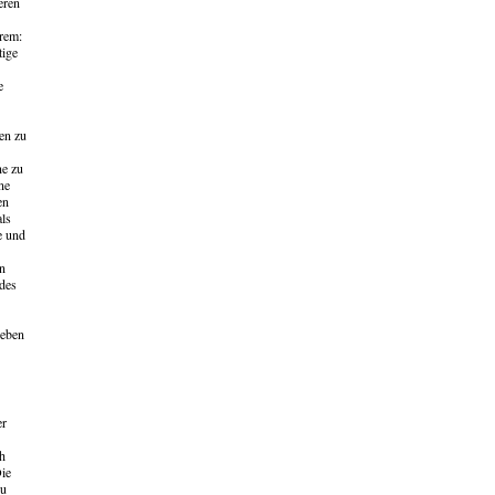
eren
erem:
tige
e
men zu
ne zu
ne
en
als
e und
n
 des
ieben
er
ch
ie
zu