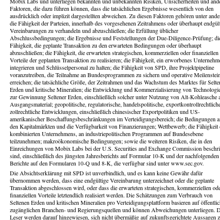
Mobix Labs und unterliegen bekannten und unbekannten Risiken, Unsicherheiten und and
Faktoren, die dazu führen können, dass die tatsächlichen Ergebnisse wesentlich von den
ausdrücklich oder implizit dargestellten abweichen. Zu diesen Faktoren gehören unter and
die Fähigkeit der Parteien, innerhalb des vorgesehenen Zeitrahmens oder überhaupt endgül
Vereinbarungen zu verhandeln und abzuschließen; die Erfüllung üblicher
Abschlussbedingungen; die Ergebnisse und Feststellungen der Due-Diligence-Prüfung; di
Fähigkeit, die geplante Transaktion zu den erwarteten Bedingungen oder überhaupt
abzuschließen; die Fähigkeit, die erwarteten strategischen, kommerziellen oder finanziellen
Vorteile der geplanten Transaktion zu realisieren; die Fähigkeit, ein erworbenes Unterneh
integrieren und Schlüsselpersonal zu halten; die Fähigkeit von SPD, ihre Projektpipeline
voranzutreiben, die Teilnahme an Bundesprogrammen zu sichern und operative Meilenstei
erreichen; die tatsächliche Größe, der Zeitrahmen und das Wachstum des Marktes für Selte
Erden und kritische Mineralien; die Entwicklung und Kommerzialisierung von Technologi
zur Gewinnung Seltener Erden, einschließlich solcher unter Nutzung von Alt-Kohleasche 
Ausgangsmaterial; geopolitische, regulatorische, handelspolitische, exportkontrollrechtlich
zollrechtliche Entwicklungen, einschließlich chinesischer Exportpolitiken und US-
amerikanischer Beschaffungsbeschränkungen im Verteidigungsbereich; die Bedingungen a
den Kapitalmärkten und die Verfügbarkeit von Finanzierungen; Wettbewerb; die Fähigkeit
kombinierten Unternehmens, an industriepolitischen Programmen auf Bundesebene
teilzunehmen; makroökonomische Bedingungen; sowie die weiteren Risiken, die in den
Einreichungen von Mobix Labs bei der U.S. Securities and Exchange Commission beschr
sind, einschließlich des jüngsten Jahresberichts auf Formular 10-K und der nachfolgenden
Berichte auf den Formularen 10-Q und 8-K, die verfügbar sind unter www.sec.gov.
Die Absichtserklärung mit SPD ist unverbindlich, und es kann keine Gewähr dafür
übernommen werden, dass eine endgültige Vereinbarung unterzeichnet oder die geplante
Transaktion abgeschlossen wird, oder dass die erwarteten strategischen, kommerziellen od
finanziellen Vorteile letztendlich realisiert werden. Die Schätzungen zum Verbrauch von
Seltenen Erden und kritischen Mineralien pro Verteidigungsplattform basieren auf öffentli
zugänglichen Branchen- und Regierungsquellen und können Abweichungen unterliegen. D
Leser werden darauf hingewiesen, sich nicht übermäßig auf zukunftsgerichtete Aussagen 