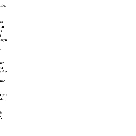
ndet
des
 in
es
t-
sagen
auf
nen
tur
s für
ense
n pro
aten;
fe
",