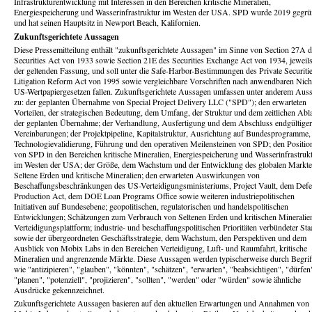
Infrastrukturentwicklung mit Interessen in den Bereichen kritische Mineralien,
Energiespeicherung und Wasserinfrastruktur im Westen der USA. SPD wurde 2019 gegrü
und hat seinen Hauptsitz in Newport Beach, Kalifornien.
Zukunftsgerichtete Aussagen
Diese Pressemitteilung enthält "zukunftsgerichtete Aussagen" im Sinne von Section 27A 
Securities Act von 1933 sowie Section 21E des Securities Exchange Act von 1934, jeweils
der geltenden Fassung, und soll unter die Safe-Harbor-Bestimmungen des Private Securiti
Litigation Reform Act von 1995 sowie vergleichbare Vorschriften nach anwendbaren Nich
US-Wertpapiergesetzen fallen. Zukunftsgerichtete Aussagen umfassen unter anderem Aus
zu: der geplanten Übernahme von Special Project Delivery LLC ("SPD"); den erwarteten
Vorteilen, der strategischen Bedeutung, dem Umfang, der Struktur und dem zeitlichen Abl
der geplanten Übernahme; der Verhandlung, Ausfertigung und dem Abschluss endgültiger
Vereinbarungen; der Projektpipeline, Kapitalstruktur, Ausrichtung auf Bundesprogramme,
Technologievalidierung, Führung und den operativen Meilensteinen von SPD; den Positio
von SPD in den Bereichen kritische Mineralien, Energiespeicherung und Wasserinfrastruk
im Westen der USA; der Größe, dem Wachstum und der Entwicklung des globalen Markte
Seltene Erden und kritische Mineralien; den erwarteten Auswirkungen von
Beschaffungsbeschränkungen des US-Verteidigungsministeriums, Project Vault, dem Def
Production Act, dem DOE Loan Programs Office sowie weiteren industriepolitischen
Initiativen auf Bundesebene; geopolitischen, regulatorischen und handelspolitischen
Entwicklungen; Schätzungen zum Verbrauch von Seltenen Erden und kritischen Mineralie
Verteidigungsplattform; industrie- und beschaffungspolitischen Prioritäten verbündeter Sta
sowie der übergeordneten Geschäftsstrategie, dem Wachstum, den Perspektiven und dem
Ausblick von Mobix Labs in den Bereichen Verteidigung, Luft- und Raumfahrt, kritische
Mineralien und angrenzende Märkte. Diese Aussagen werden typischerweise durch Begrif
wie "antizipieren", "glauben", "könnten", "schätzen", "erwarten", "beabsichtigen", "dürfen
"planen", "potenziell", "projizieren", "sollten", "werden" oder "würden" sowie ähnliche
Ausdrücke gekennzeichnet.
Zukunftsgerichtete Aussagen basieren auf den aktuellen Erwartungen und Annahmen von