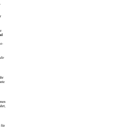
,
r
he
ul
s
se-
die
ähr
ante
hmen
hrt,
 für