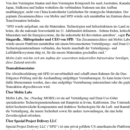
Von den Vereinigten Staaten und dem Vereinigten Königreich bis nach Australien, Kanada
Japan, Südkorea und Indien wetteifern die verbündeten Nationen um den Aufbau
unabhängiger, nicht von China kontrollierter Lieferketten für strategische Materialien. Der
geplante Zusammenschluss von Mobix und SPD würde sich unmittelbar im Zentrum diese
Transformation befinden.
"SPD wurde aufgebaut, um die Materialien, Technologien und Infrastrukturen ins Land zu
holen, die die nationale Souveränität im 21. Jahrhundert definieren - Seltene Erden, kritisc
Mineralien und die Energiesysteme, die die industrielle KI-Revolution antreiben", sagte
Pa
Singarella
, Mitbegründer und CEO von SPD
. "Ein Zusammenschluss mit Mobix Lab
würde unsere Plattform unmittelbar mit einem börsennotierten Verteidigungs- und Dual-U
Technologieunternehmen verbinden, das bereits innerhalb der Verteidigungs- und
Luftfahrtökosysteme tätig ist, für die unsere Materialien geschaffen sind."
Mobix Labs möchte sich am Aufbau der souveränen industriellen Infrastruktur beteiligen, 
diese Zukunft antreibt.
Transaktionsstatus
Die Absichtserklärung mit SPD ist unverbindlich und schafft einen Rahmen für die Due-
Diligence-Prüfung und die Aushandlung endgültiger Vereinbarungen. Es kann keine Gew
dafür übernommen werden, dass eine endgültige Vereinbarung unterzeichnet oder die gepl
Transaktion abgeschlossen wird.
Über Mobix Labs
Mobix Labs, Inc. (Nasdaq: MOBX) ist ein auf Verteidigung und Dual-Use-Güter
spezialisiertes Technologieunternehmen mit Hauptsitz in Irvine, Kalifornien. Das Unterne
liefert hochentwickelte Komponenten und drahtlose Technologien für die Luft- und Raumfa
die Verteidigung, die innere Sicherheit sowie für andere Anwendungen, die eine hohe
Zuverlässigkeit erfordern.
Über Special Project Delivery LLC
Special Project Delivery LLC ("SPD") ist eine privat geführte US-amerikanische Plattform