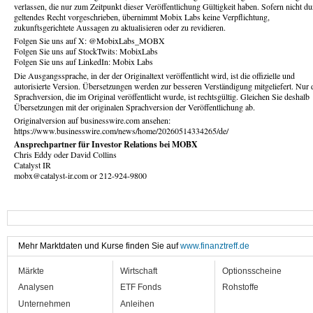
verlassen, die nur zum Zeitpunkt dieser Veröffentlichung Gültigkeit haben. Sofern nicht du
geltendes Recht vorgeschrieben, übernimmt Mobix Labs keine Verpflichtung,
zukunftsgerichtete Aussagen zu aktualisieren oder zu revidieren.
Folgen Sie uns auf X: @MobixLabs_MOBX
Folgen Sie uns auf StockTwits: MobixLabs
Folgen Sie uns auf LinkedIn: Mobix Labs
Die Ausgangssprache, in der der Originaltext veröffentlicht wird, ist die offizielle und
autorisierte Version. Übersetzungen werden zur besseren Verständigung mitgeliefert. Nur 
Sprachversion, die im Original veröffentlicht wurde, ist rechtsgültig. Gleichen Sie deshalb
Übersetzungen mit der originalen Sprachversion der Veröffentlichung ab.
Originalversion auf businesswire.com ansehen:
https://www.businesswire.com/news/home/20260514334265/de/
Ansprechpartner für Investor Relations bei MOBX
Chris Eddy oder David Collins
Catalyst IR
mobx@catalyst-ir.com or 212-924-9800
Mehr Marktdaten und Kurse finden Sie auf
www.finanztreff.de
Märkte
Wirtschaft
Optionsscheine
Analysen
ETF Fonds
Rohstoffe
Unternehmen
Anleihen