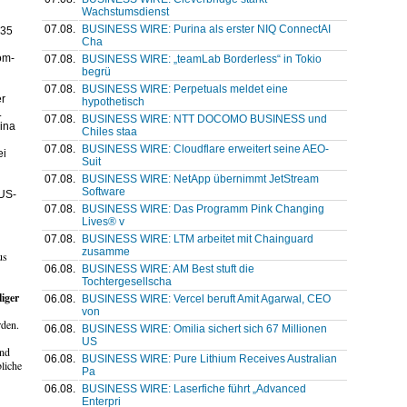
Wachstumsdienst
07.08.
BUSINESS WIRE: Purina als erster NIQ ConnectAI
-35
Cha
om-
07.08.
BUSINESS WIRE: „teamLab Borderless“ in Tokio
begrü
07.08.
BUSINESS WIRE: Perpetuals meldet eine
er
hypothetisch
.
07.08.
BUSINESS WIRE: NTT DOCOMO BUSINESS und
ina
Chiles staa
07.08.
BUSINESS WIRE: Cloudflare erweitert seine AEO-
ei
Suit
07.08.
BUSINESS WIRE: NetApp übernimmt JetStream
Software
US-
07.08.
BUSINESS WIRE: Das Programm Pink Changing
Lives® v
07.08.
BUSINESS WIRE: LTM arbeitet mit Chainguard
zusamme
us
06.08.
BUSINESS WIRE: AM Best stuft die
Tochtergesellscha
iger
06.08.
BUSINESS WIRE: Vercel beruft Amit Agarwal, CEO
von
rden.
06.08.
BUSINESS WIRE: Omilia sichert sich 67 Millionen
US
ind
06.08.
BUSINESS WIRE: Pure Lithium Receives Australian
liche
Pa
06.08.
BUSINESS WIRE: Laserfiche führt „Advanced
Enterpri