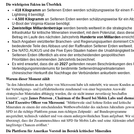
Die wichtigsten Fakten im Überblick
~
418 Kilogramm
an Seltenen Erden werden schätzungsweise für einen F
Lightning II benötigt.
~
4.500 Kilogramm
an Seltenen Erden werden schätzungsweise für ein At
U-Boot der Virginia-Klasse benötigt.
Zweistellige Milliardenbeträge
werden bereits weltweit in die strategische
Infrastruktur für kritische Mineralien investiert, mit dem Potenzial, dass dies
Betrag im Laufe des nächsten Jahrzehnts
Hunderte von Milliarden
erreicht
Nach Angaben vielzitierter Branchen- und Regierungsquellen dominiert Ch
bedeutende Teile des Abbaus und der Raffination Seltener Erden weltweit.
Die NATO, AUKUS und die Five Eyes-Staaten haben die Unabhängigkeit b
Seltenen Erden öffentlich als eine der entscheidenden geopolitischen
Prioritäten des kommenden Jahrzehnts bezeichnet.
Es wird erwartet, dass die ab
2027
geltenden neuen Beschränkungen des 
Verteidigungsministeriums für bestimmte Seltenerdmagnetmaterialien
chinesischer Herkunft die Nachfrage der Verbündeten ankurbeln werden.
Warum dieser Moment zählt
"In den Jahrzehnten an der Spitze von Microsemi habe ich miterlebt, wie unsere Kunden a
der Verteidigungs- und Luftfahrtindustrie zunehmend von einer begrenzten Auswahl
strategischer Materialien abhängig wurden, die sie nicht immer zuverlässig beschaffen
konnten", sagte
James Peterson
, Chairman of the Board bei Mobix Labs und ehemal
Chief Executive Officer von Microsemi
. "Mittlerweile sind Seltene Erden und kritische
Mineralien zu einem der entscheidenden Wettbewerbsfelder des nächsten Jahrzehnts gewo
SPD ist die richtige Plattform genau zum richtigen Zeitpunkt - auf Bundesprogramme
ausgerichtet, technisch validiert und von einem außergewöhnlichen Team aufgebaut. Wir s
überzeugt, dass der Zusammenschluss mit SPD für Mobix Labs und seine Aktionäre erheb
langfristige Chancen eröffnet."
Die Plattform für Amerikas Vorstoß im Bereich kritischer Mineralien