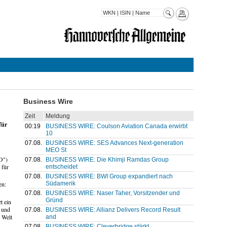
Business Wire
Zeit
Meldung
für
00:19
BUSINESS WIRE: Coulson Aviation Canada erwirbt
10
07.08.
BUSINESS WIRE: SES Advances Next-generation
MEO St
D")
07.08.
BUSINESS WIRE: Die Khimji Ramdas Group
 für
entscheidet
07.08.
BUSINESS WIRE: BWI Group expandiert nach
Südamerik
en:
07.08.
BUSINESS WIRE: Naser Taher, Vorsitzender und
Gründ
t ein
- und
07.08.
BUSINESS WIRE: Allianz Delivers Record Result
r Welt
and
07.08.
BUSINESS WIRE: Cleverbridge stärkt