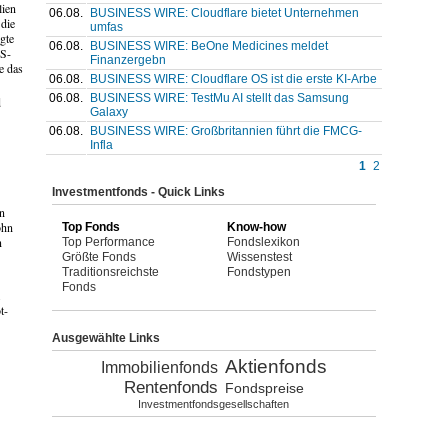
lien
06.08.
BUSINESS WIRE: Cloudflare bietet Unternehmen
 die
umfas
igte
06.08.
BUSINESS WIRE: BeOne Medicines meldet
US-
Finanzergebn
e das
06.08.
BUSINESS WIRE: Cloudflare OS ist die erste KI-Arbe
06.08.
BUSINESS WIRE: TestMu AI stellt das Samsung
d
Galaxy
06.08.
BUSINESS WIRE: Großbritannien führt die FMCG-
Infla
1
2
Investmentfonds - Quick Links
n
ohn
Top Fonds
Know-how
n
Top Performance
Fondslexikon
Größte Fonds
Wissenstest
Traditionsreichste
Fondstypen
Fonds
.
t-
Ausgewählte Links
Aktienfonds
Immobilienfonds
Rentenfonds
Fondspreise
Investmentfondsgesellschaften