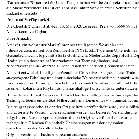
"Durch unser 'Structured for Load'-Design haben wir die Architektur und nic
die Masse verfeinert. Das ist ein Tool, das Läufer von den ersten Schritten bi
Endziel unterstützt."
Preis und Verfügbarkeit
Die Cheetah 2 Ultra ist ab dem 13. Mai 2026 zu einem Preis von $599,99 auf
Amazfit.com verfügbar.
Über Amazfit
Amazfit, ein weltweiter Marktführer bei intelligenten Wearables und
Fitnessgeräten, ist Teil von Zepp Health (NYSE: ZEPP), einem Unternehmen 
Gesundheitstechnologie mit Sitz in Gorinchem, Niederlande. Zepp Health Ze
Health ist ein dezentrales Unternehmen mit Teammitgliedern und
Niederlassungen in Amerika, Europa, Asien und anderen globalen Märkten.
Amazfit entwickelt intelligente Wearables für Aktive - zielgerichtetes Trainin
ausgewogene Erholung und kontinuierliche Weiterentwicklung. Amazfit wur
für das moderne Training entwickelt und verbindet Ausdauer, Kraft und Erho
zu einem kohärenten Rhythmus, um nachhaltige Fortschritte zu unterstützen.
Hinter Amazfit steht Zepp - der Entwickler der intelligenten Technologie, die
Trainingserlebnis unterstützt. Nähere Informationen unter www.amazfit.com.
Die Ausgangssprache, in der der Originaltext veröffentlicht wird, ist die offizi
und autorisierte Version. Übersetzungen werden zur besseren Verständigung
mitgeliefert. Nur die Sprachversion, die im Original veröffentlicht wurde, ist
rechtsgültig. Gleichen Sie deshalb Übersetzungen mit der originalen
Sprachversion der Veröffentlichung ab.
Originalversion auf businesswire.com ansehen: