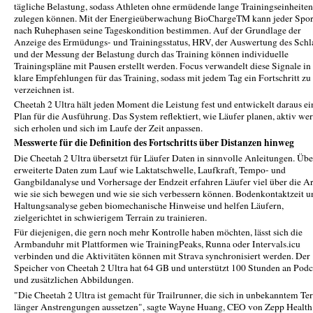
tägliche Belastung, sodass Athleten ohne ermüdende lange Trainingseinheiten
zulegen können. Mit der Energieüberwachung BioChargeTM kann jeder Spor
nach Ruhephasen seine Tageskondition bestimmen. Auf der Grundlage der
Anzeige des Ermüdungs- und Trainingsstatus, HRV, der Auswertung des Schl
und der Messung der Belastung durch das Training können individuelle
Trainingspläne mit Pausen erstellt werden. Focus verwandelt diese Signale in
klare Empfehlungen für das Training, sodass mit jedem Tag ein Fortschritt zu
verzeichnen ist.
Cheetah 2 Ultra hält jeden Moment die Leistung fest und entwickelt daraus e
Plan für die Ausführung. Das System reflektiert, wie Läufer planen, aktiv we
sich erholen und sich im Laufe der Zeit anpassen.
Messwerte für die Definition des Fortschritts über Distanzen hinweg
Die Cheetah 2 Ultra übersetzt für Läufer Daten in sinnvolle Anleitungen. Übe
erweiterte Daten zum Lauf wie Laktatschwelle, Laufkraft, Tempo- und
Gangbildanalyse und Vorhersage der Endzeit erfahren Läufer viel über die Ar
wie sie sich bewegen und wie sie sich verbessern können. Bodenkontaktzeit u
Haltungsanalyse geben biomechanische Hinweise und helfen Läufern,
zielgerichtet in schwierigem Terrain zu trainieren.
Für diejenigen, die gern noch mehr Kontrolle haben möchten, lässt sich die
Armbanduhr mit Plattformen wie TrainingPeaks, Runna oder Intervals.icu
verbinden und die Aktivitäten können mit Strava synchronisiert werden. Der
Speicher von Cheetah 2 Ultra hat 64 GB und unterstützt 100 Stunden an Podc
und zusätzlichen Abbildungen.
"Die Cheetah 2 Ultra ist gemacht für Trailrunner, die sich in unbekanntem Ter
länger Anstrengungen aussetzen", sagte Wayne Huang, CEO von Zepp Health