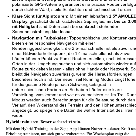
polarisierte GPS-Antenne garantiert eine präzise Routenverfolg
durch dichten Wald, steile Schluchten und technisches Terrain.
Klare Sicht für Alpintouren:
Mit einem lebhaften
1,5" AMOLED
Display,
geschützt durch kratzfestes Saphirglas,
mit bis zu 3.0
nit Helligkeit
sind Daten auch bei senkrecht stehender
Sonneneinstrahlung klar lesbar.
Navigation mit Farbskalen:
Topographische und Konturenkart
bieten eine responsive Navigation mit einer
Renderinggeschwindigkeit, die 2,5-mal schneller ist als zuvor un
einer Bildwiederholfrequenz, die 12-mal schneller ist als zuvor.
Läufer können Punkt-zu-Punkt-Routen erstellen, nach interessa
Orten in der Umgebung suchen und sich automatisch wieder auf
Route zurückleiten lassen - alles ohne Handy oder Netzwerk. So
bleibt die Navigation zuverlässig, wenn die Herausforderungen
besonders hoch sind. Der neue Trail Running Modus zeigt Höhe
für die gesame Route je nach Schwierigkeitsgrad in
unterschiedlichen Farben an. So haben Läufer eine klare
Vorstellung, was kommt und wie es zu meistern ist. Im Trail Run
Modus werden auch Berechnungen für die Belastung durch den
Verlauf, den Widerstand des Terrains und den Höhenunterschie
angezeigt. So spiegeln die Daten die wahre Intensität des Traini
wider.
Hybrid trainieren. Besser vorbereitet sein.
Mit dem Hybrid Training in der Zepp App können Nutzer Ausdauer, Kraft un
Erholung trainieren, um sich gut vorzubereiten. Ein Wochenplan zeigt die