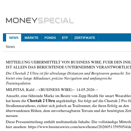
NEWS
MÄRKTE
FONDS
ETF
ZERTIFIKATE
News
MITTEILUNG UEBERMITTELT VON BUSINESS WIRE. FUER DEN INH
IST ALLEIN DAS BERICHTENDE UNTERNEHMEN VERANTWORTLIC
Die Cheetah 2 Ultra ist für ultralange Distanzen und Bergtouren gemacht. Sie
bietet eine lange Akkudauer, präzise Navigation und umfangreiche
Trainingsdaten.
MILPITAS, Kalif. --(BUSINESS WIRE)-- 14.05.2026 --
Amazfit, eine führende Marke im Besitz von Zepp Health für smart Wearables
Cheetah 2 Ultra
hat heute die
angekündigt. Sie folgt auf die Cheetah 2 Pro f
Straßenmarathons, richtet sich jedoch an Trailrunner, die ihren Erfolg an den
überwundenen Höhen, dem unvorhersagbaren Terrain und der benötigten Zei
messen.
Diese Pressemitteilung enthält multimediale Inhalte. Die vollständige Mittei
hier ansehen: https://www.businesswire.com/news/home/20260513595054/d