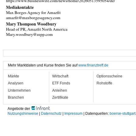
https://www.businesswire.com/news/home/20260513595054/de/
Mediakontakte
Max Borges Agency for Amazfit
amazfit@maxborgesagency.com
Mary Thompson Woodbury
Head of PR, Amazfit North America
Mary.woodbury@zepp.com
Mehr Marktdaten und Kurse finden Sie auf
www.finanztreff.de
Märkte
Wirtschaft
Optionsscheine
Analysen
ETF Fonds
Rohstoffe
Unternehmen
Anleihen
Branchen
Zertifikate
Angebote der
Nutzungshinweise
|
Datenschutz
|
Impressum
| Datenquellen:
boerse-stuttgart