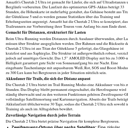
Amazfit's Cheetah 2 Ultra ist gemacht für Läufer, die sich auf Ultradistanzen 
Bergläufe vorbereiten. Die Laufzeit des optimierten GPS-Akkus beträgt 33
Stunden, die Höhenkarte ist mehrfarbig gestaltet, das Gehäuse besteht aus Tit
der Güteklasse 5 und es werden genaue Statistiken über das Training und
Erholungszeiten angezeigt. Amazfit hat die Cheetah 2 Ultra so konzipiert, dass
Trailrunnern zur Vorbereitung ihrer Touren vom Anfang bis zum Ende dient.
Gemacht für Distanzen, strukturiert für Lasten
Beim Ultra-Running werden Distanzen durch Ausdauer überwunden, aber La
müssen über Struktur ausgeglichen werden. Der Rahmen und die Rückseite d
Cheetah 2 Ultra ist aus Titan der Güteklasse 5 gefertigt, das Glasgehäuse ist
kratzfest und aus Saphirglas. Die Struktur ist außergewöhnlich robust, verzic
jedoch auf unnötiges Gewicht. Das 1,5" AMOLED Display mit bis zu 3.000-n
Helligkeit garantiert gute Sicht von Sonnenaufgang bis zur Nacht. Eine
eingebaute Taschenlampe mit anpassbarem Weiß, Rot, SOS und Boost-Modus
zu 300 Lux kann bei Bergtouren in jeder Situation nützlich sein.
Akkudauer für Trails, die sich der Distanz anpasst
Die Cheetah 2 Ultra bietet im Trail Running Modus eine Akkudauer von bis z
Stunden. Das Display bleibt permanent eingeschaltet, die Herzfrequenz wird
ständig überwacht und zu den weiteren Funktionen gehören Zweifrequenz-G
vollständige Satellitenortung und Kartennavigation. Abseits der Trails beträgt
Akkulaufzeit üblicherweise 30 Tage, sodass die Cheetah 2 Ultra sich sowohl 
Training als auch im Alltagsleben bewährt.
Zuverlässige Navigation durch jedes Terrain
Die Cheetah 2 Ultra bietet präzise Navigation für komplexe Bergtouren.
Zweifrequenz-Ortung über sechs Satelliten:
Eine zirkular