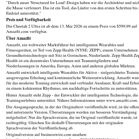
"Durch unser 'Structured for Load'-Design haben wir die Architektur und nic
die Masse verfeinert. Das ist ein Tool, das Läufer von den ersten Schritten bi
Endziel unterstützt."
Preis und Verfügbarkeit
Die Cheetah 2 Ultra ist ab dem 13. Mai 2026 zu einem Preis von $599,99 auf
Amazfit.com verfügbar.
Über Amazfit
Amazfit, ein weltweiter Marktführer bei intelligenten Wearables und
Fitnessgeräten, ist Teil von Zepp Health (NYSE: ZEPP), einem Unternehmen 
Gesundheitstechnologie mit Sitz in Gorinchem, Niederlande. Zepp Health Ze
Health ist ein dezentrales Unternehmen mit Teammitgliedern und
Niederlassungen in Amerika, Europa, Asien und anderen globalen Märkten.
Amazfit entwickelt intelligente Wearables für Aktive - zielgerichtetes Trainin
ausgewogene Erholung und kontinuierliche Weiterentwicklung. Amazfit wur
für das moderne Training entwickelt und verbindet Ausdauer, Kraft und Erho
zu einem kohärenten Rhythmus, um nachhaltige Fortschritte zu unterstützen.
Hinter Amazfit steht Zepp - der Entwickler der intelligenten Technologie, die
Trainingserlebnis unterstützt. Nähere Informationen unter www.amazfit.com.
Die Ausgangssprache, in der der Originaltext veröffentlicht wird, ist die offizi
und autorisierte Version. Übersetzungen werden zur besseren Verständigung
mitgeliefert. Nur die Sprachversion, die im Original veröffentlicht wurde, ist
rechtsgültig. Gleichen Sie deshalb Übersetzungen mit der originalen
Sprachversion der Veröffentlichung ab.
Originalversion auf businesswire.com ansehen: