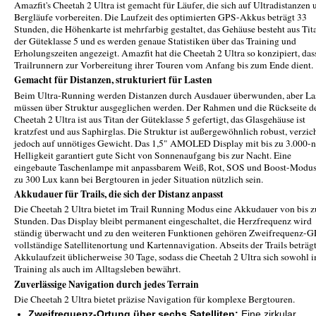
Amazfit's Cheetah 2 Ultra ist gemacht für Läufer, die sich auf Ultradistanzen 
Bergläufe vorbereiten. Die Laufzeit des optimierten GPS-Akkus beträgt 33
Stunden, die Höhenkarte ist mehrfarbig gestaltet, das Gehäuse besteht aus Tit
der Güteklasse 5 und es werden genaue Statistiken über das Training und
Erholungszeiten angezeigt. Amazfit hat die Cheetah 2 Ultra so konzipiert, dass
Trailrunnern zur Vorbereitung ihrer Touren vom Anfang bis zum Ende dient.
Gemacht für Distanzen, strukturiert für Lasten
Beim Ultra-Running werden Distanzen durch Ausdauer überwunden, aber La
müssen über Struktur ausgeglichen werden. Der Rahmen und die Rückseite d
Cheetah 2 Ultra ist aus Titan der Güteklasse 5 gefertigt, das Glasgehäuse ist
kratzfest und aus Saphirglas. Die Struktur ist außergewöhnlich robust, verzic
jedoch auf unnötiges Gewicht. Das 1,5" AMOLED Display mit bis zu 3.000-n
Helligkeit garantiert gute Sicht von Sonnenaufgang bis zur Nacht. Eine
eingebaute Taschenlampe mit anpassbarem Weiß, Rot, SOS und Boost-Modus
zu 300 Lux kann bei Bergtouren in jeder Situation nützlich sein.
Akkudauer für Trails, die sich der Distanz anpasst
Die Cheetah 2 Ultra bietet im Trail Running Modus eine Akkudauer von bis z
Stunden. Das Display bleibt permanent eingeschaltet, die Herzfrequenz wird
ständig überwacht und zu den weiteren Funktionen gehören Zweifrequenz-G
vollständige Satellitenortung und Kartennavigation. Abseits der Trails beträgt
Akkulaufzeit üblicherweise 30 Tage, sodass die Cheetah 2 Ultra sich sowohl 
Training als auch im Alltagsleben bewährt.
Zuverlässige Navigation durch jedes Terrain
Die Cheetah 2 Ultra bietet präzise Navigation für komplexe Bergtouren.
Zweifrequenz-Ortung über sechs Satelliten:
Eine zirkular