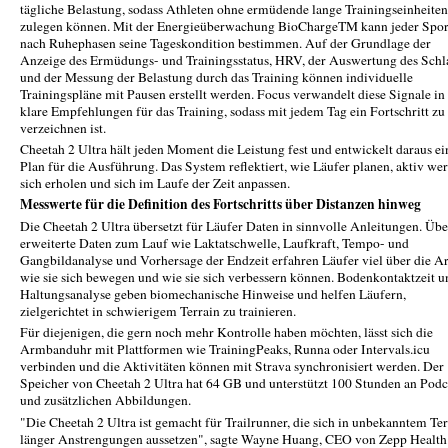
tägliche Belastung, sodass Athleten ohne ermüdende lange Trainingseinheiten
zulegen können. Mit der Energieüberwachung BioChargeTM kann jeder Spor
nach Ruhephasen seine Tageskondition bestimmen. Auf der Grundlage der
Anzeige des Ermüdungs- und Trainingsstatus, HRV, der Auswertung des Schl
und der Messung der Belastung durch das Training können individuelle
Trainingspläne mit Pausen erstellt werden. Focus verwandelt diese Signale in
klare Empfehlungen für das Training, sodass mit jedem Tag ein Fortschritt zu
verzeichnen ist.
Cheetah 2 Ultra hält jeden Moment die Leistung fest und entwickelt daraus e
Plan für die Ausführung. Das System reflektiert, wie Läufer planen, aktiv we
sich erholen und sich im Laufe der Zeit anpassen.
Messwerte für die Definition des Fortschritts über Distanzen hinweg
Die Cheetah 2 Ultra übersetzt für Läufer Daten in sinnvolle Anleitungen. Übe
erweiterte Daten zum Lauf wie Laktatschwelle, Laufkraft, Tempo- und
Gangbildanalyse und Vorhersage der Endzeit erfahren Läufer viel über die Ar
wie sie sich bewegen und wie sie sich verbessern können. Bodenkontaktzeit u
Haltungsanalyse geben biomechanische Hinweise und helfen Läufern,
zielgerichtet in schwierigem Terrain zu trainieren.
Für diejenigen, die gern noch mehr Kontrolle haben möchten, lässt sich die
Armbanduhr mit Plattformen wie TrainingPeaks, Runna oder Intervals.icu
verbinden und die Aktivitäten können mit Strava synchronisiert werden. Der
Speicher von Cheetah 2 Ultra hat 64 GB und unterstützt 100 Stunden an Podc
und zusätzlichen Abbildungen.
"Die Cheetah 2 Ultra ist gemacht für Trailrunner, die sich in unbekanntem Ter
länger Anstrengungen aussetzen", sagte Wayne Huang, CEO von Zepp Health