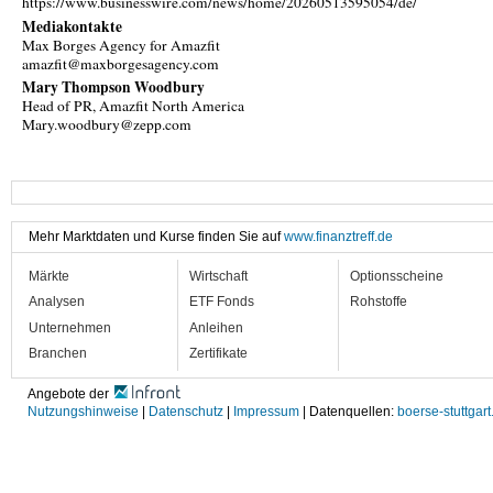
https://www.businesswire.com/news/home/20260513595054/de/
Mediakontakte
Max Borges Agency for Amazfit
amazfit@maxborgesagency.com
Mary Thompson Woodbury
Head of PR, Amazfit North America
Mary.woodbury@zepp.com
Mehr Marktdaten und Kurse finden Sie auf
www.finanztreff.de
Märkte
Wirtschaft
Optionsscheine
Analysen
ETF Fonds
Rohstoffe
Unternehmen
Anleihen
Branchen
Zertifikate
Angebote der
Nutzungshinweise
|
Datenschutz
|
Impressum
| Datenquellen:
boerse-stuttgart