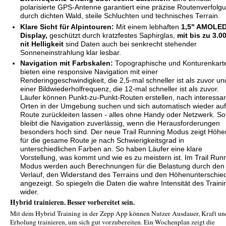
polarisierte GPS-Antenne garantiert eine präzise Routenverfolg
durch dichten Wald, steile Schluchten und technisches Terrain.
Klare Sicht für Alpintouren:
Mit einem lebhaften
1,5" AMOLED
Display,
geschützt durch kratzfestes Saphirglas,
mit bis zu 3.0
nit Helligkeit
sind Daten auch bei senkrecht stehender
Sonneneinstrahlung klar lesbar.
Navigation mit Farbskalen:
Topographische und Konturenkart
bieten eine responsive Navigation mit einer
Renderinggeschwindigkeit, die 2,5-mal schneller ist als zuvor un
einer Bildwiederholfrequenz, die 12-mal schneller ist als zuvor.
Läufer können Punkt-zu-Punkt-Routen erstellen, nach interessa
Orten in der Umgebung suchen und sich automatisch wieder auf
Route zurückleiten lassen - alles ohne Handy oder Netzwerk. So
bleibt die Navigation zuverlässig, wenn die Herausforderungen
besonders hoch sind. Der neue Trail Running Modus zeigt Höhe
für die gesame Route je nach Schwierigkeitsgrad in
unterschiedlichen Farben an. So haben Läufer eine klare
Vorstellung, was kommt und wie es zu meistern ist. Im Trail Run
Modus werden auch Berechnungen für die Belastung durch den
Verlauf, den Widerstand des Terrains und den Höhenunterschie
angezeigt. So spiegeln die Daten die wahre Intensität des Traini
wider.
Hybrid trainieren. Besser vorbereitet sein.
Mit dem Hybrid Training in der Zepp App können Nutzer Ausdauer, Kraft un
Erholung trainieren, um sich gut vorzubereiten. Ein Wochenplan zeigt die