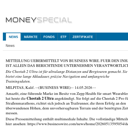
NEWS
MÄRKTE
FONDS
ETF
ZERTIFIKATE
News
MITTEILUNG UEBERMITTELT VON BUSINESS WIRE. FUER DEN INH
IST ALLEIN DAS BERICHTENDE UNTERNEHMEN VERANTWORTLIC
Die Cheetah 2 Ultra ist für ultralange Distanzen und Bergtouren gemacht. Sie
bietet eine lange Akkudauer, präzise Navigation und umfangreiche
Trainingsdaten.
MILPITAS, Kalif. --(BUSINESS WIRE)-- 14.05.2026 --
Amazfit, eine führende Marke im Besitz von Zepp Health für smart Wearables
Cheetah 2 Ultra
hat heute die
angekündigt. Sie folgt auf die Cheetah 2 Pro f
Straßenmarathons, richtet sich jedoch an Trailrunner, die ihren Erfolg an den
überwundenen Höhen, dem unvorhersagbaren Terrain und der benötigten Zei
messen.
Diese Pressemitteilung enthält multimediale Inhalte. Die vollständige Mittei
hier ansehen: https://www.businesswire.com/news/home/20260513595054/d