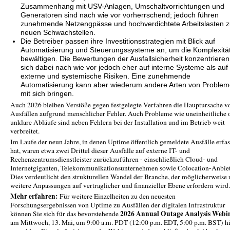
Zusammenhang mit USV-Anlagen, Umschaltvorrichtungen und
Generatoren sind nach wie vor vorherrschend; jedoch führen
zunehmende Netzengpässe und hochverdichtete Arbeitslasten 
neuen Schwachstellen.
Die Betreiber passen ihre Investitionsstrategien mit Blick auf
Automatisierung und Steuerungssysteme an, um die Komplexitä
bewältigen. Die Bewertungen der Ausfallsicherheit konzentrieren
sich dabei nach wie vor jedoch eher auf interne Systeme als auf
externe und systemische Risiken. Eine zunehmende
Automatisierung kann aber wiederum andere Arten von Proble
mit sich bringen.
Auch 2026 bleiben Verstöße gegen festgelegte Verfahren die Hauptursache v
Ausfällen aufgrund menschlicher Fehler. Auch Probleme wie uneinheitliche 
unklare Abläufe sind neben Fehlern bei der Installation und im Betrieb weit
verbreitet.
Im Laufe der neun Jahre, in denen Uptime öffentlich gemeldete Ausfälle erfas
hat, waren etwa zwei Drittel dieser Ausfälle auf externe IT- und
Rechenzentrumsdienstleister zurückzuführen - einschließlich Cloud- und
Internetgiganten, Telekommunikationsunternehmen sowie Colocation-Anbiet
Dies verdeutlicht den strukturellen Wandel der Branche, der möglicherweise
weitere Anpassungen auf vertraglicher und finanzieller Ebene erfordern wird.
Mehr erfahren:
Für weitere Einzelheiten zu den neuesten
Forschungsergebnissen von Uptime zu Ausfällen der digitalen Infrastruktur
2026 Annual Outage Analysis Webi
können Sie sich für das bevorstehende
am Mittwoch, 13. Mai, um 9:00 a.m. PDT (12:00 p.m. EDT, 5:00 p.m. BST) h