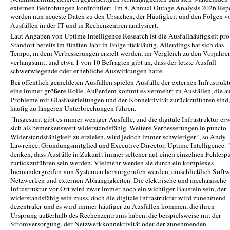
externen Bedrohungen konfrontiert. Im 8. Annual Outage Analysis 2026 Rep
werden nun neueste Daten zu den Ursachen, der Häufigkeit und den Folgen v
Ausfällen in der IT und in Rechenzentren analysiert.
Laut Angaben von Uptime Intelligence Research ist die Ausfallhäufigkeit pro
Standort bereits im fünften Jahr in Folge rückläufig. Allerdings hat sich das
Tempo, in dem Verbesserungen erzielt werden, im Vergleich zu den Vorjahre
verlangsamt, und etwa 1 von 10 Befragten gibt an, dass der letzte Ausfall
schwerwiegende oder erhebliche Auswirkungen hatte.
Bei öffentlich gemeldeten Ausfällen spielen Ausfälle der externen Infrastrukt
eine immer größere Rolle. Außerdem kommt es vermehrt zu Ausfällen, die a
Probleme mit Glasfaserleitungen und der Konnektivität zurückzuführen sind,
häufig zu längeren Unterbrechungen führen.
"Insgesamt gibt es immer weniger Ausfälle, und die digitale Infrastruktur erw
sich als bemerkenswert widerstandsfähig. Weitere Verbesserungen in puncto
Widerstandsfähigkeit zu erzielen, wird jedoch immer schwieriger", so Andy
Lawrence, Gründungsmitglied und Executive Director, Uptime Intelligence. 
denken, dass Ausfälle in Zukunft immer seltener auf einen einzelnen Fehlerp
zurückzuführen sein werden. Vielmehr werden sie durch ein komplexes
Ineinandergreifen von Systemen hervorgerufen werden, einschließlich Softw
Netzwerken und externen Abhängigkeiten. Die elektrische und mechanische
Infrastruktur vor Ort wird zwar immer noch ein wichtiger Baustein sein, der
widerstandsfähig sein muss, doch die digitale Infrastruktur wird zunehmend
dezentraler und es wird immer häufiger zu Ausfällen kommen, die ihren
Ursprung außerhalb des Rechenzentrums haben, die beispielsweise mit der
Stromversorgung, der Netzwerkkonnektivität oder der zunehmenden