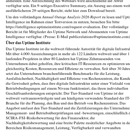
anmelden. Eine Aufzeichnung des Webinars wird anschließend auf Abruf
verfügbar sein. Ein 9-seitiges Executive Summary, ein Auszug aus einem wei
ausführlicheren 29-seitigen Bericht, steht hier zum Download bereit.
Um den vollständigen
Annual Outage Analysis 2026 Report
zu lesen und Upt
Intelligence im Rahmen einer Testversion zu nutzen, besuchen Sie bitte
https://intelligence.uptimeinstitute.com/request-evaluation. Der vollständige
Bericht ist für Mitglieder des Uptime Network und Abonnenten von Uptime
Intelligence verfügbar. (Presse: E-Mail publicrelations@uptimeinstitute.com
Über das Uptime Institute
Das Uptime Institute ist die weltweit führende Autorität für digitale Infrastru
Mit über 4.000 Auszeichnungen in mehr als 122 Ländern weltweit und über 1
laufenden Projekten in über 80 Ländern hat Uptime Zehntausenden von
Unternehmen dabei geholfen, ihre kritischen IT-Ressourcen zu optimieren u
gleichzeitig Kosten, Ressourcen und Effizienz zu verwalten. Seit über 30 Jahr
setzt das Unternehmen branchenführende Benchmarks für die Leistung,
Ausfallsicherheit, Nachhaltigkeit und Effizienz von Rechenzentren, die Kund
die Gewissheit geben, dass ihre digitale Infrastruktur unter einer Vielzahl von
Betriebsbedingungen auf einem Niveau funktioniert, das ihren individuellen
Geschäftsanforderungen entspricht. Der Tier-Standard von Uptime ist der
weltweit vertrauenswürdigste und am häufigsten verwendete Standard der IT
Branche für die Planung, den Bau und den Betrieb von Rechenzentren. Das
Angebot umfasst den Tier-Standard und die Zertifizierungen des Unternehme
Management- und Betriebsüberprüfungen und -bewertungen, einschließlich 
SCIRA-FSI-Risikobewertung für den Finanzsektor, die
Nachhaltigkeitsbewertung und eine breite Palette zusätzlicher Angebote in d
Bereichen Risikomanagement, Leistung, Verfügbarkeit und verwandten