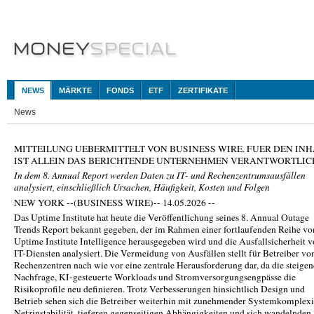
NEWS
MÄRKTE
FONDS
ETF
ZERTIFIKATE
News
MITTEILUNG UEBERMITTELT VON BUSINESS WIRE. FUER DEN INH
IST ALLEIN DAS BERICHTENDE UNTERNEHMEN VERANTWORTLIC
In dem 8. Annual Report werden Daten zu IT- und Rechenzentrumsausfällen
analysiert, einschließlich Ursachen, Häufigkeit, Kosten und Folgen
NEW YORK --(BUSINESS WIRE)-- 14.05.2026 --
Das Uptime Institute hat heute die Veröffentlichung seines 8. Annual Outage
Trends Report bekannt gegeben, der im Rahmen einer fortlaufenden Reihe vo
Uptime Institute Intelligence herausgegeben wird und die Ausfallsicherheit 
IT-Diensten analysiert. Die Vermeidung von Ausfällen stellt für Betreiber vo
Rechenzentren nach wie vor eine zentrale Herausforderung dar, da die steige
Nachfrage, KI-gesteuerte Workloads und Stromversorgungsengpässe die
Risikoprofile neu definieren. Trotz Verbesserungen hinsichtlich Design und
Betrieb sehen sich die Betreiber weiterhin mit zunehmender Systemkomplexit
Netzinstabilität, tieferen gegenseitigen Abhängigkeiten und sich wandelnden