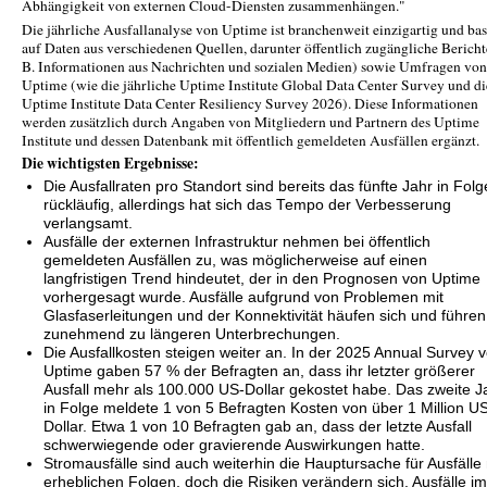
Abhängigkeit von externen Cloud-Diensten zusammenhängen."
Die jährliche Ausfallanalyse von Uptime ist branchenweit einzigartig und bas
auf Daten aus verschiedenen Quellen, darunter öffentlich zugängliche Berichte
B. Informationen aus Nachrichten und sozialen Medien) sowie Umfragen von
Uptime (wie die jährliche Uptime Institute Global Data Center Survey und di
Uptime Institute Data Center Resiliency Survey 2026). Diese Informationen
werden zusätzlich durch Angaben von Mitgliedern und Partnern des Uptime
Institute und dessen Datenbank mit öffentlich gemeldeten Ausfällen ergänzt.
Die wichtigsten Ergebnisse:
Die Ausfallraten pro Standort sind bereits das fünfte Jahr in Folg
rückläufig, allerdings hat sich das Tempo der Verbesserung
verlangsamt.
Ausfälle der externen Infrastruktur nehmen bei öffentlich
gemeldeten Ausfällen zu, was möglicherweise auf einen
langfristigen Trend hindeutet, der in den Prognosen von Uptime
vorhergesagt wurde. Ausfälle aufgrund von Problemen mit
Glasfaserleitungen und der Konnektivität häufen sich und führen
zunehmend zu längeren Unterbrechungen.
Die Ausfallkosten steigen weiter an. In der 2025 Annual Survey 
Uptime gaben 57 % der Befragten an, dass ihr letzter größerer
Ausfall mehr als 100.000 US-Dollar gekostet habe. Das zweite J
in Folge meldete 1 von 5 Befragten Kosten von über 1 Million U
Dollar. Etwa 1 von 10 Befragten gab an, dass der letzte Ausfall
schwerwiegende oder gravierende Auswirkungen hatte.
Stromausfälle sind auch weiterhin die Hauptursache für Ausfälle 
erheblichen Folgen, doch die Risiken verändern sich. Ausfälle im