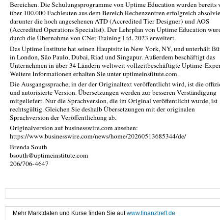
Bereichen. Die Schulungsprogramme von Uptime Education wurden bereits 
über 100.000 Fachleuten aus dem Bereich Rechenzentren erfolgreich absolvie
darunter die hoch angesehenen ATD (Accredited Tier Designer) und AOS
(Accredited Operations Specialist). Der Lehrplan von Uptime Education wur
durch die Übernahme von CNet Training Ltd. 2023 erweitert.
Das Uptime Institute hat seinen Hauptsitz in New York, NY, und unterhält Bü
in London, São Paulo, Dubai, Riad und Singapur. Außerdem beschäftigt das
Unternehmen in über 34 Ländern weltweit vollzeitbeschäftigte Uptime-Exper
Weitere Informationen erhalten Sie unter uptimeinstitute.com.
Die Ausgangssprache, in der der Originaltext veröffentlicht wird, ist die offizi
und autorisierte Version. Übersetzungen werden zur besseren Verständigung
mitgeliefert. Nur die Sprachversion, die im Original veröffentlicht wurde, ist
rechtsgültig. Gleichen Sie deshalb Übersetzungen mit der originalen
Sprachversion der Veröffentlichung ab.
Originalversion auf businesswire.com ansehen:
https://www.businesswire.com/news/home/20260513685344/de/
Brenda South
bsouth@uptimeinstitute.com
206/706-4647
Mehr Marktdaten und Kurse finden Sie auf
www.finanztreff.de