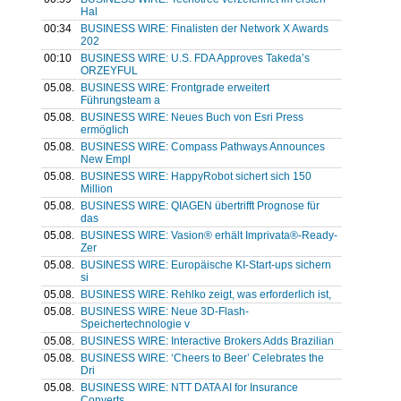
Hal
00:34
BUSINESS WIRE: Finalisten der Network X Awards
202
00:10
BUSINESS WIRE: U.S. FDA Approves Takeda’s
ORZEYFUL
05.08.
BUSINESS WIRE: Frontgrade erweitert
Führungsteam a
05.08.
BUSINESS WIRE: Neues Buch von Esri Press
ermöglich
05.08.
BUSINESS WIRE: Compass Pathways Announces
New Empl
05.08.
BUSINESS WIRE: HappyRobot sichert sich 150
Million
05.08.
BUSINESS WIRE: QIAGEN übertrifft Prognose für
das
05.08.
BUSINESS WIRE: Vasion® erhält Imprivata®-Ready-
Zer
05.08.
BUSINESS WIRE: Europäische KI-Start-ups sichern
si
05.08.
BUSINESS WIRE: Rehlko zeigt, was erforderlich ist,
05.08.
BUSINESS WIRE: Neue 3D-Flash-
Speichertechnologie v
05.08.
BUSINESS WIRE: Interactive Brokers Adds Brazilian
05.08.
BUSINESS WIRE: ‘Cheers to Beer’ Celebrates the
Dri
05.08.
BUSINESS WIRE: NTT DATA AI for Insurance
Converts