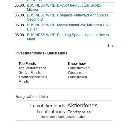
05.08.
BUSINESS WIRE: Ekovolt begrüßt Éric Scotto,
Mitbeg
05.08.
BUSINESS WIRE: Compass Pathways Announces
Second Q
05.08.
BUSINESS WIRE: Moove nimmt 250 Millionen US-
Dollar
05.08.
BUSINESS WIRE: Bending Spoons opens office in
Madr
1
2
Investmentfonds - Quick Links
Top Fonds
Know-how
Top Performance
Fondslexikon
Größte Fonds
Wissenstest
Traditionsreichste
Fondstypen
Fonds
Ausgewählte Links
Aktienfonds
Immobilienfonds
Rentenfonds
Fondspreise
Investmentfondsgesellschaften