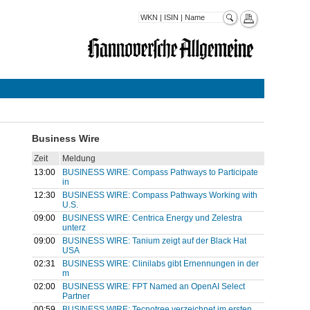
Business Wire
Zeit
Meldung
13:00
BUSINESS WIRE: Compass Pathways to Participate
in
12:30
BUSINESS WIRE: Compass Pathways Working with
U.S.
09:00
BUSINESS WIRE: Centrica Energy und Zelestra
unterz
09:00
BUSINESS WIRE: Tanium zeigt auf der Black Hat
USA
02:31
BUSINESS WIRE: Clinilabs gibt Ernennungen in der
m
02:00
BUSINESS WIRE: FPT Named an OpenAI Select
Partner
00:59
BUSINESS WIRE: Tecnotree verzeichnet im ersten