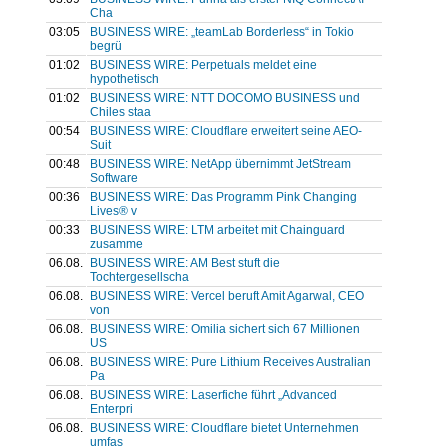
Cha
03:05
BUSINESS WIRE: „teamLab Borderless“ in Tokio
begrü
01:02
BUSINESS WIRE: Perpetuals meldet eine
hypothetisch
01:02
BUSINESS WIRE: NTT DOCOMO BUSINESS und
Chiles staa
00:54
BUSINESS WIRE: Cloudflare erweitert seine AEO-
Suit
00:48
BUSINESS WIRE: NetApp übernimmt JetStream
Software
00:36
BUSINESS WIRE: Das Programm Pink Changing
Lives® v
00:33
BUSINESS WIRE: LTM arbeitet mit Chainguard
zusamme
06.08.
BUSINESS WIRE: AM Best stuft die
Tochtergesellscha
06.08.
BUSINESS WIRE: Vercel beruft Amit Agarwal, CEO
von
06.08.
BUSINESS WIRE: Omilia sichert sich 67 Millionen
US
06.08.
BUSINESS WIRE: Pure Lithium Receives Australian
Pa
06.08.
BUSINESS WIRE: Laserfiche führt „Advanced
Enterpri
06.08.
BUSINESS WIRE: Cloudflare bietet Unternehmen
umfas