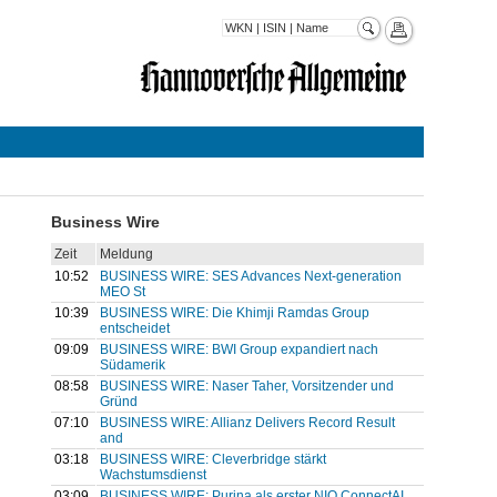
Business Wire
Zeit
Meldung
10:52
BUSINESS WIRE: SES Advances Next-generation
MEO St
10:39
BUSINESS WIRE: Die Khimji Ramdas Group
entscheidet
09:09
BUSINESS WIRE: BWI Group expandiert nach
Südamerik
08:58
BUSINESS WIRE: Naser Taher, Vorsitzender und
Gründ
07:10
BUSINESS WIRE: Allianz Delivers Record Result
and
03:18
BUSINESS WIRE: Cleverbridge stärkt
Wachstumsdienst
03:09
BUSINESS WIRE: Purina als erster NIQ ConnectAI