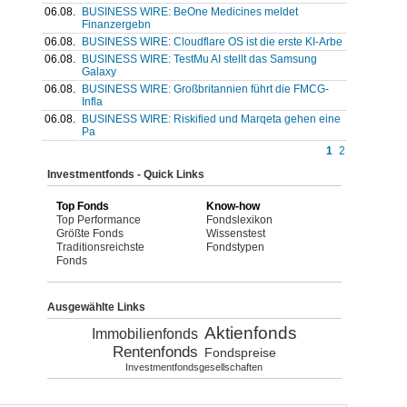
06.08.
BUSINESS WIRE: BeOne Medicines meldet
Finanzergebn
06.08.
BUSINESS WIRE: Cloudflare OS ist die erste KI-Arbe
06.08.
BUSINESS WIRE: TestMu AI stellt das Samsung
Galaxy
06.08.
BUSINESS WIRE: Großbritannien führt die FMCG-
Infla
06.08.
BUSINESS WIRE: Riskified und Marqeta gehen eine
Pa
1
2
Investmentfonds - Quick Links
Top Fonds
Know-how
Top Performance
Fondslexikon
Größte Fonds
Wissenstest
Traditionsreichste
Fondstypen
Fonds
Ausgewählte Links
Aktienfonds
Immobilienfonds
Rentenfonds
Fondspreise
Investmentfondsgesellschaften