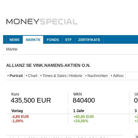
NEWS
MÄRKTE
FONDS
ETF
ZERTIFIKATE
Märkte
ALLIANZ SE VINK.NAMENS-AKTIEN O.N.
Portrait
Chart
Times & Sales / Historie
Nachrichten
Adhoc
Kurs
WKN
U
435,500 EUR
840400
0
Vortag
1 Jahr
3
-4,80 EUR
+85,86 EUR
+
-1,09%
+24,56%
+