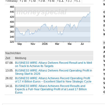
Intraday
1 W.
1 M.
3 M.
6 M.
1 J.
3 J.
5 J.
G
S
I
L
W
B
A
Nachrichten
E
Zeit
Meldung
V
07.08.
BUSINESS WIRE: Allianz Delivers Record Result and Is Well
T
on Track to Achieve Its Targets
13.05.
BUSINESS WIRE: Allianz Delivers Record Operating Profit in
Strong Start to 2026
T
26.02.
BUSINESS WIRE: Allianz Achieves Record Operating Profit
of 17.4 Billion Euros – Excellent Start to New Strategic Cycle
5
14.11.
BUSINESS WIRE: Allianz Achieves Record Results and
V
Expects a Full-Year Operating Profit of at Least 17 Billion
Euros