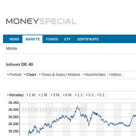
NEWS
MÄRKTE
FONDS
ETF
ZERTIFIKATE
Märkte
Infront DE 40
Portrait
Chart
Times & Sales / Historie
Nachrichten
Adhoc
Intraday
1 W.
1 M.
3 M.
6 M.
1 J.
3 J.
5 J.