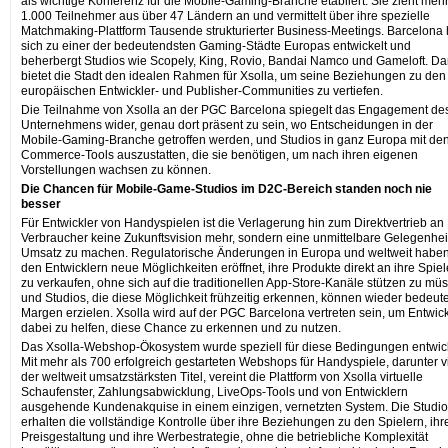
als wichtige Konferenz für die Mobile-Gaming-Branche etabliert. Sie zieht mehr
1.000 Teilnehmer aus über 47 Ländern an und vermittelt über ihre spezielle
Matchmaking-Plattform Tausende strukturierter Business-Meetings. Barcelona 
sich zu einer der bedeutendsten Gaming-Städte Europas entwickelt und
beherbergt Studios wie Scopely, King, Rovio, Bandai Namco und Gameloft. Da
bietet die Stadt den idealen Rahmen für Xsolla, um seine Beziehungen zu den
europäischen Entwickler- und Publisher-Communities zu vertiefen.
Die Teilnahme von Xsolla an der PGC Barcelona spiegelt das Engagement de
Unternehmens wider, genau dort präsent zu sein, wo Entscheidungen in der
Mobile-Gaming-Branche getroffen werden, und Studios in ganz Europa mit de
Commerce-Tools auszustatten, die sie benötigen, um nach ihren eigenen
Vorstellungen wachsen zu können.
Die Chancen für Mobile-Game-Studios im D2C-Bereich standen noch nie
besser
Für Entwickler von Handyspielen ist die Verlagerung hin zum Direktvertrieb an
Verbraucher keine Zukunftsvision mehr, sondern eine unmittelbare Gelegenhei
Umsatz zu machen. Regulatorische Änderungen in Europa und weltweit habe
den Entwicklern neue Möglichkeiten eröffnet, ihre Produkte direkt an ihre Spiel
zu verkaufen, ohne sich auf die traditionellen App-Store-Kanäle stützen zu mü
und Studios, die diese Möglichkeit frühzeitig erkennen, können wieder bedeu
Margen erzielen. Xsolla wird auf der PGC Barcelona vertreten sein, um Entwic
dabei zu helfen, diese Chance zu erkennen und zu nutzen.
Das Xsolla-Webshop-Ökosystem wurde speziell für diese Bedingungen entwick
Mit mehr als 700 erfolgreich gestarteten Webshops für Handyspiele, darunter v
der weltweit umsatzstärksten Titel, vereint die Plattform von Xsolla virtuelle
Schaufenster, Zahlungsabwicklung, LiveOps-Tools und von Entwicklern
ausgehende Kundenakquise in einem einzigen, vernetzten System. Die Studi
erhalten die vollständige Kontrolle über ihre Beziehungen zu den Spielern, ihr
Preisgestaltung und ihre Werbestrategie, ohne die betriebliche Komplexität