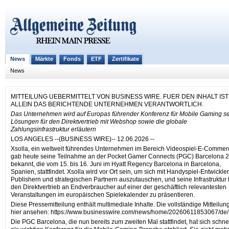
News
Märkte
Fonds
ETF
Zertifikate
News
MITTEILUNG UEBERMITTELT VON BUSINESS WIRE. FUER DEN INHALT IST
ALLEIN DAS BERICHTENDE UNTERNEHMEN VERANTWORTLICH.
Das Unternehmen wird auf Europas führender Konferenz für Mobile Gaming s
Lösungen für den Direktvertrieb mit Webshop sowie die globale
Zahlungsinfrastruktur erläutern
LOS ANGELES --(BUSINESS WIRE)-- 12.06.2026 --
Xsolla, ein weltweit führendes Unternehmen im Bereich Videospiel-E-Commer
gab heute seine Teilnahme an der Pocket Gamer Connects (PGC) Barcelona 
bekannt, die vom 15. bis 16. Juni im Hyatt Regency Barcelona in Barcelona,
Spanien, stattfindet. Xsolla wird vor Ort sein, um sich mit Handyspiel-Entwickler
Publishern und strategischen Partnern auszutauschen, und seine Infrastruktur 
den Direktvertrieb an Endverbraucher auf einer der geschäftlich relevantesten
Veranstaltungen im europäischen Spielekalender zu präsentieren.
Diese Pressemitteilung enthält multimediale Inhalte. Die vollständige Mitteilun
hier ansehen: https://www.businesswire.com/news/home/20260611853067/de/
Die PGC Barcelona, die nun bereits zum zweiten Mal stattfindet, hat sich schne