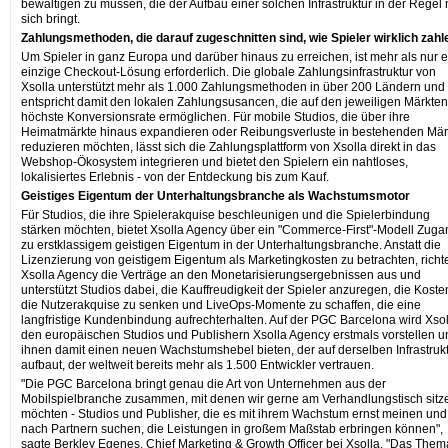
bewältigen zu müssen, die der Aufbau einer solchen Infrastruktur in der Regel 
sich bringt.
Zahlungsmethoden, die darauf zugeschnitten sind, wie Spieler wirklich zahl
Um Spieler in ganz Europa und darüber hinaus zu erreichen, ist mehr als nur 
einzige Checkout-Lösung erforderlich. Die globale Zahlungsinfrastruktur von
Xsolla unterstützt mehr als 1.000 Zahlungsmethoden in über 200 Ländern und
entspricht damit den lokalen Zahlungsusancen, die auf den jeweiligen Märkten
höchste Konversionsrate ermöglichen. Für mobile Studios, die über ihre
Heimatmärkte hinaus expandieren oder Reibungsverluste in bestehenden Mär
reduzieren möchten, lässt sich die Zahlungsplattform von Xsolla direkt in das
Webshop-Ökosystem integrieren und bietet den Spielern ein nahtloses,
lokalisiertes Erlebnis - von der Entdeckung bis zum Kauf.
Geistiges Eigentum der Unterhaltungsbranche als Wachstumsmotor
Für Studios, die ihre Spielerakquise beschleunigen und die Spielerbindung
stärken möchten, bietet Xsolla Agency über ein "Commerce-First"-Modell Zuga
zu erstklassigem geistigen Eigentum in der Unterhaltungsbranche. Anstatt die
Lizenzierung von geistigem Eigentum als Marketingkosten zu betrachten, richt
Xsolla Agency die Verträge an den Monetarisierungsergebnissen aus und
unterstützt Studios dabei, die Kauffreudigkeit der Spieler anzuregen, die Kosten
die Nutzerakquise zu senken und LiveOps-Momente zu schaffen, die eine
langfristige Kundenbindung aufrechterhalten. Auf der PGC Barcelona wird Xsol
den europäischen Studios und Publishern Xsolla Agency erstmals vorstellen u
ihnen damit einen neuen Wachstumshebel bieten, der auf derselben Infrastruk
aufbaut, der weltweit bereits mehr als 1.500 Entwickler vertrauen.
"Die PGC Barcelona bringt genau die Art von Unternehmen aus der
Mobilspielbranche zusammen, mit denen wir gerne am Verhandlungstisch sitz
möchten - Studios und Publisher, die es mit ihrem Wachstum ernst meinen und
nach Partnern suchen, die Leistungen in großem Maßstab erbringen können",
sagte Berkley Egenes, Chief Marketing & Growth Officer bei Xsolla. "Das Them