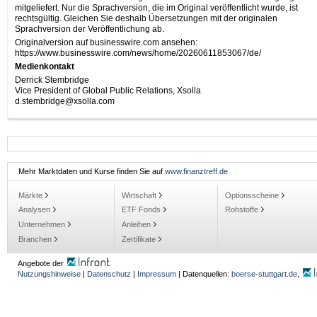
mitgeliefert. Nur die Sprachversion, die im Original veröffentlicht wurde, ist
rechtsgültig. Gleichen Sie deshalb Übersetzungen mit der originalen
Sprachversion der Veröffentlichung ab.
Originalversion auf businesswire.com ansehen:
https://www.businesswire.com/news/home/20260611853067/de/
Medienkontakt
Derrick Stembridge
Vice President of Global Public Relations, Xsolla
d.stembridge@xsolla.com
Mehr Marktdaten und Kurse finden Sie auf
www.finanztreff.de
Märkte
Wirtschaft
Optionsscheine
Analysen
ETF Fonds
Rohstoffe
Unternehmen
Anleihen
Branchen
Zertifikate
Angebote der
Nutzungshinweise
|
Datenschutz
|
Impressum
| Datenquellen:
boerse-stuttgart.de
,