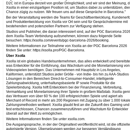
D2C ist in Europa derzeit von großer Dringlichkeit, und wir sind der Meinung, 
Xsolla in einer einzigartigen Position ist, um Studios dabei zu unterstützen, die
Chance zügig zu nutzen. Wir freuen uns auf diese Gespräche in Barcelona."
Bei der Veranstaltung werden die Teams für Geschäftsentwicklung, Kundenerf
und Produktentwicklung von Xsolla vor Ort sein und für Gesprächstermine mit
bestehenden und potenziellen Partnern zur Verfügung stehen.
Studios und Publisher, die daran interessiert sind, auf der PGC Barcelona 2026
dem Xsolla-Team Verbindung aufzunehmen, können dazu folgende Seite
besuchen: https://xsolla.com/events/pgc-barcelona-2026/booking.
Weitere Informationen zur Teilnahme von Xsolla an der PGC Barcelona 2026
finden Sie unter: https://xsolla.pro/PGC-Barcelona.
Über Xsolla
Xsolla ist ein globales Handelsunternehmen, das alles entwickelt und bereitstel
was Entwickler für die Einführung, das Wachstum und die Monetarisierung von
Videospielen benötigen. Das Unternehmen mit Hauptsitz in Los Angeles,
Kalifornien, unterstützt Studios jeder Größe - von Indie- bis hin zu AAA-Studios 
Lösungen in den Bereichen Direct-to-Consumer-Handel, intelligente
Zahlungsabwicklung, unterhaltungsbasierte IP sowie Produkte für die
Spielerbindung. Xsolla hilft Entwicklern bei der Finanzierung, Verbreitung,
Vermarktung und Monetarisierung ihrer Spiele in großem Maßstab. Xsolla geni
das Vertrauen von über 60 % der 100 erfolgreichsten Spiele und agiert als
Merchant of Record in mehr als 200 Regionen mit Zugang zu über 1.000 lokal
Zahlungsmethoden weltweit. Xsolla glaubt fest an die Zukunft des Gaming und 
fest entschlossen, Chancen zusammenzuführen und Wachstum für Entwickler
überall auf der Welt zu ermöglichen.
Weitere Informationen finden Sie unter xsolla.com.
Die Ausgangssprache, in der der Originaltext veröffentlicht wird, ist die offiziell
autorisierte Version. Übersetzungen werden zur besseren Verständigung