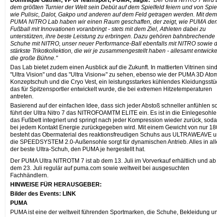
Dominique Gathier, VP of Teamsport, PUMA, sagte:
"Der Ultra NITRO 7 wird 
dem größten Turnier der Welt sein Debüt auf dem Spielfeld feiern und von Spie
wie Pulisic, Dalot, Gakpo und anderen auf dem Feld getragen werden. Mit dem
PUMA NITRO Lab haben wir einen Raum geschaffen, der zeigt, wie PUMA de
Fußball mit Innovationen voranbringt - stets mit dem Ziel, Athleten dabei zu
unterstützen, ihre beste Leistung zu erbringen. Dazu gehören bahnbrechende
Schuhe mit NITRO, unser neuer Performance-Ball ebenfalls mit NITRO sowie d
stärkste Trikotkollektion, die wir je zusammengestellt haben - allesamt entwickel
die große Bühne."
Das Lab bietet zudem einen Ausblick auf die Zukunft. In mattierten Vitrinen sin
"Ultra Vision" und das "Ultra Vision∞" zu sehen, ebenso wie der PUMA 3D Ato
Konzeptschuh und die Cryo Vest, ein leistungsstarkes kühlendes Kleidungsstü
das für Spitzensportler entwickelt wurde, die bei extremen Hitzetemperaturen
antreten.
Basierend auf der einfachen Idee, dass sich jeder Abstoß schneller anfühlen sol
führt der Ultra Nitro 7 das NITROFOAMTM ELITE ein. Es ist in die Einlegesohl
das Fußbett integriert und springt nach jeder Kompression wieder zurück, sod
bei jedem Kontakt Energie zurückgegeben wird. Mit einem Gewicht von nur 18
besteht das Obermaterial des reaktionsfreudigen Schuhs aus ULTRAWEAVE 
die SPEEDSYSTEM 2.0-Außensohle sorgt für dynamischen Antrieb. Alles in al
der beste Ultra-Schuh, den PUMA je hergestellt hat.
Der PUMA Ultra NITROTM 7 ist ab dem 13. Juli im Vorverkauf erhältlich
und ab
dem 23. Juli regulär auf puma.com sowie weltweit bei ausgesuchten
Fachhändlern.
HINWEISE FÜR HERAUSGEBER:
Bilder des Events:
LINK
PUMA
PUMA ist eine der weltweit führenden Sportmarken, die Schuhe, Bekleidung u