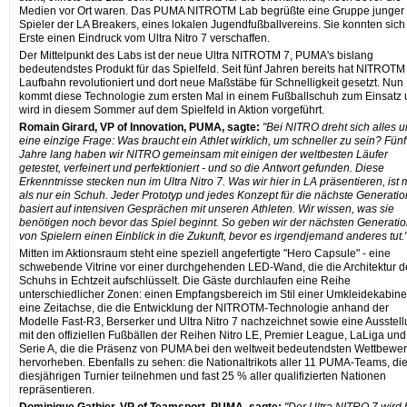
Medien vor Ort waren. Das PUMA NITROTM Lab begrüßte eine Gruppe junger
Spieler der LA Breakers, eines lokalen Jugendfußballvereins. Sie konnten sich
Erste einen Eindruck vom Ultra Nitro 7 verschaffen.
Der Mittelpunkt des Labs ist der neue Ultra NITROTM 7, PUMA's bislang
bedeutendstes Produkt für das Spielfeld. Seit fünf Jahren bereits hat NITROTM
Laufbahn revolutioniert und dort neue Maßstäbe für Schnelligkeit gesetzt. Nun
kommt diese Technologie zum ersten Mal in einem Fußballschuh zum Einsatz
wird in diesem Sommer auf dem Spielfeld in Aktion vorgeführt.
Romain Girard, VP of Innovation, PUMA, sagte:
"Bei NITRO dreht sich alles 
eine einzige Frage: Was braucht ein Athlet wirklich, um schneller zu sein? Fünf
Jahre lang haben wir NITRO gemeinsam mit einigen der weltbesten Läufer
getestet, verfeinert und perfektioniert - und so die Antwort gefunden. Diese
Erkenntnisse stecken nun im Ultra Nitro 7. Was wir hier in LA präsentieren, ist
als nur ein Schuh. Jeder Prototyp und jedes Konzept für die nächste Generatio
basiert auf intensiven Gesprächen mit unseren Athleten. Wir wissen, was sie
benötigen noch bevor das Spiel beginnt. So geben wir der nächsten Generati
von Spielern einen Einblick in die Zukunft, bevor es irgendjemand anderes tut.
Mitten im Aktionsraum steht eine speziell angefertigte "Hero Capsule" - eine
schwebende Vitrine vor einer durchgehenden LED-Wand, die die Architektur d
Schuhs in Echtzeit aufschlüsselt. Die Gäste durchlaufen eine Reihe
unterschiedlicher Zonen: einen Empfangsbereich im Stil einer Umkleidekabine
eine Zeitachse, die die Entwicklung der NITROTM-Technologie anhand der
Modelle Fast-R3, Berserker und Ultra Nitro 7 nachzeichnet sowie eine Ausstel
mit den offiziellen Fußbällen der Reihen Nitro LE, Premier League, LaLiga und
Serie A, die die Präsenz von PUMA bei den weltweit bedeutendsten Wettbewe
hervorheben. Ebenfalls zu sehen: die Nationaltrikots aller 11 PUMA-Teams, di
diesjährigen Turnier teilnehmen und fast 25 % aller qualifizierten Nationen
repräsentieren.