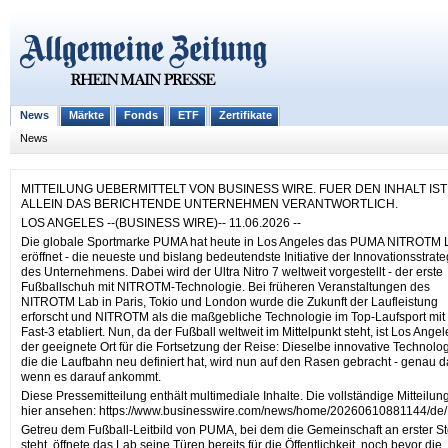
News
Märkte
Fonds
ETF
Zertifikate
News
MITTEILUNG UEBERMITTELT VON BUSINESS WIRE. FUER DEN INHALT IST
ALLEIN DAS BERICHTENDE UNTERNEHMEN VERANTWORTLICH.
LOS ANGELES --(BUSINESS WIRE)-- 11.06.2026 --
Die globale Sportmarke PUMA hat heute in Los Angeles das PUMA NITROTM 
eröffnet - die neueste und bislang bedeutendste Initiative der Innovationsstrate
des Unternehmens. Dabei wird der Ultra Nitro 7 weltweit vorgestellt - der erste
Fußballschuh mit NITROTM-Technologie. Bei früheren Veranstaltungen des
NITROTM Lab in Paris, Tokio und London wurde die Zukunft der Laufleistung
erforscht und NITROTM als die maßgebliche Technologie im Top-Laufsport mit
Fast-3 etabliert. Nun, da der Fußball weltweit im Mittelpunkt steht, ist Los Angel
der geeignete Ort für die Fortsetzung der Reise: Dieselbe innovative Technolog
die die Laufbahn neu definiert hat, wird nun auf den Rasen gebracht - genau d
wenn es darauf ankommt.
Diese Pressemitteilung enthält multimediale Inhalte. Die vollständige Mitteilun
hier ansehen: https://www.businesswire.com/news/home/20260610881144/de/
Getreu dem Fußball-Leitbild von PUMA, bei dem die Gemeinschaft an erster St
steht, öffnete das Lab seine Türen bereits für die Öffentlichkeit, noch bevor die