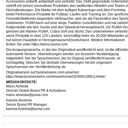
Accessoires entwirft, entwickelt und vertreibt. Das 1948 gegründete Unterneh
verhilft mit seinen innovativen Produkten den weltbesten Athleten und Teams z
Höchstleistungen. Die Marke mit dem kultigen Katzenlogo und dem Formstrip
bietet Performance-Produkte für Fußball, Laufen und Training an. Die sportlic
Freizeitkollektionen begeistern Verbraucher, weil sie die Faszination des Sport
zelebrieren. PUMA kann auf eine lange Tradition zurückblicken und hat zahlre
Kultprodukte wie den Suede und den Speedcat hervorgebracht. Zur PUMA-Gr
gehören die Marken PUMA, Cobra Golf und stichd. Das Unternehmen vertreibt
seine Produkte in über 120 Ländern, beschäftigt mehr als 20.000 Mitarbeiter u
hat seinen Hauptsitz in Herzogenaurach/Deutschland. Weitere Informationen
finden Sie unter https://about.puma.com.
Die Ausgangssprache, in der der Originaltext veröffentlicht wird, ist die offiziell
autorisierte Version. Übersetzungen werden zur besseren Verständigung
mitgeliefert. Nur die Sprachversion, die im Original veröffentlicht wurde, ist
rechtsgültig. Gleichen Sie deshalb Übersetzungen mit der originalen
Sprachversion der Veröffentlichung ab.
Originalversion auf businesswire.com ansehen:
https://www.businesswire.com/news/home/20260610881144/de/
MEDIAKONTAKTE:
Mario Almeida
Director Global Brand PR & Activations
mario.almeida@puma.com
Kseniia Iliushina
Senior Brand PR Manager
kseniia.ilushina@puma.com