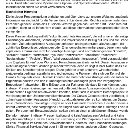
als 40 Produkten und eine Pipeline von Orphan- und Spezialmedikamenten. Weitere
Informationen finden Sie unter www.curatis.com.
Rechtlicher Hinweis:
Die in dieser Pressemitteilung enthaltenen und über Links auf unsere Websites zugängl
Informationen sind nicht für die Verwendung in Ländern oder Rechtssystemen oder durc
Personen gedacht, wenn dies zu einem Verstoß gegen das Gesetz führt. Sollte dies auf 
zutreffen, dann ist es Ihnen nicht erlaubt, auf diese Informationen zuzugreifen oder sie z
verwenden.
Diese Pressemitteilung enthält "zukunftsgerichtete Aussagen", die auf unseren derzeitig
Erwartungen, Annahmen, Schätzungen und Projektionen in Bezug auf uns und die Bran
beruhen. Zukunftsgerichtete Aussagen umfassen uneingeschränkt alle Aussagen, die
zukünftige Ergebnisse, Leistungen oder Errungenschaften vorhersagen, benennen, ode
implizieren. Charakteristisch für derartige Aussagen sind Formulierungen wie "könnten",
"werden", "sollten", "fortfahren", "glauben", "antizipieren", "erwarten", "schätzen",
"beabsichtigen", "Projekt", "Plan", "wird voraussichtlich fortgesetzt", "wird voraussichtlic
zum Ergebnis führen" oder Worte und Formulierungen ähnlicher Art. Diesen Aussagen so
nicht uneingeschränkt Glauben geschenkt werden, denn es liegt in ihrer Natur, dass sie
Risiken und Unsicherheiten bergen. Dazu gehören unter anderem: wirtschaftliche,
wettbewerbsbedingte, staatliche und technologische Faktoren, die sich der Kontroll der
Curatis Group entziehen. Deshalb könnten die Unternehmensstrategie oder die tatsächl
Ergebnisse deutlich von den zukunftsgerichteten Aussagen (oder von vergangenen
Ergebnissen) abweichen. Eine Erläuterung der Faktoren, die dazu führen könnten, dass 
in dieser Pressemitteilung gemachten zukunftsgerichteten Aussagen deutlich von den
tatsächlichen Ergebnissen abweichen könnten, findet sich in unserem Börsenprospekt i
Verbindung mit der Unternehmenskombination. Die Curatis Group ist nicht verpflichtet, d
zukunftsgerichteten Aussagen öffentlich zu aktualisieren oder zu korrigieren, um Bezug 
neue Informationen, zukünftige Ereignisse oder Umstände zu nehmen. Darüber hinaus s
darauf verwiesen, dass vergangene Leistungen nicht als Maßstab für zukünftige Leistu
gelten. Personen mit Beratungsbedarf sollten sich an einen unabhängigen Berater wend
Die Informationen in dieser Pressemitteilung sind kein Angebot zum Verkauf und keine
Angebotsnachfrage zum Kauf oder zur Zeichnung von Wertpapieren. Diese Pressemitte
ist kein Prospekt im Sinne des Schweizerischen Gesetzes über Finanzdienstleistungen
(Swiss Financial Services Act) oder im Sinne irgendeines anderen gültigen Gesetzes.