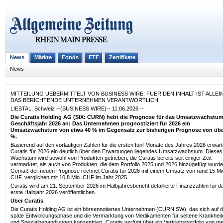
News
Märkte
Fonds
ETF
Zertifikate
News
MITTEILUNG UEBERMITTELT VON BUSINESS WIRE. FUER DEN INHALT IST ALLEI
DAS BERICHTENDE UNTERNEHMEN VERANTWORTLICH.
LIESTAL, Schweiz --(BUSINESS WIRE)-- 11.06.2026 --
Die Curatis Holding AG (SIX: CURN) hebt die Prognose für das Umsatzwachstum
Geschäftsjahr 2026 an: Das Unternehmen prognostiziert für 2026 ein
Umsatzwachstum von etwa 40 % im Gegensatz zur bisherigen Prognose von übe
%.
Basierend auf den vorläufigen Zahlen für die ersten fünf Monate des Jahres 2026 erwart
Curatis für 2026 ein deutlich über den Erwartungen liegendes Umsatzwachstum. Dieses
Wachstum wird sowohl von Produkten getrieben, die Curatis bereits seit einiger Zeit
vermarktet, als auch von Produkten, die dem Portfolio 2025 und 2026 hinzugefügt wurde
Gemäß der neuen Prognose rechnet Curatis für 2026 mit einem Umsatz von rund 15 Mi
CHF, verglichen mit 10,8 Mio. CHF im Jahr 2025.
Curatis wird am 21. September 2026 im Halbjahresbericht detaillierte Finanzzahlen für d
erste Halbjahr 2026 veröffentlichen.
Über Curatis
Die Curatis Holding AG ist ein börsennotiertes Unternehmen (CURN.SW), das sich auf d
späte Entwicklungsphase und die Vermarktung von Medikamenten für seltene Krankheit
und Spezialbehandlungen konzentriert. Curatis verfügt über ein Vertriebsportfolio von m