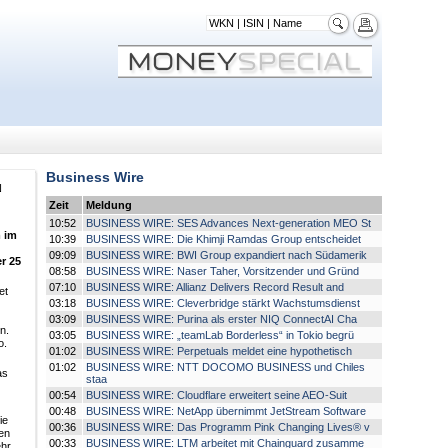
Business Wire
N
Zeit
Meldung
10:52
BUSINESS WIRE: SES Advances Next-generation MEO St
 im
10:39
BUSINESS WIRE: Die Khimji Ramdas Group entscheidet
09:09
BUSINESS WIRE: BWI Group expandiert nach Südamerik
r 25
08:58
BUSINESS WIRE: Naser Taher, Vorsitzender und Gründ
07:10
BUSINESS WIRE: Allianz Delivers Record Result and
et
03:18
BUSINESS WIRE: Cleverbridge stärkt Wachstumsdienst
03:09
BUSINESS WIRE: Purina als erster NIQ ConnectAI Cha
n.
03:05
BUSINESS WIRE: „teamLab Borderless“ in Tokio begrü
o.
01:02
BUSINESS WIRE: Perpetuals meldet eine hypothetisch
01:02
BUSINESS WIRE: NTT DOCOMO BUSINESS und Chiles
as
staa
00:54
BUSINESS WIRE: Cloudflare erweitert seine AEO-Suit
00:48
BUSINESS WIRE: NetApp übernimmt JetStream Software
ie
00:36
BUSINESS WIRE: Das Programm Pink Changing Lives® v
en
00:33
BUSINESS WIRE: LTM arbeitet mit Chainguard zusamme
ehr