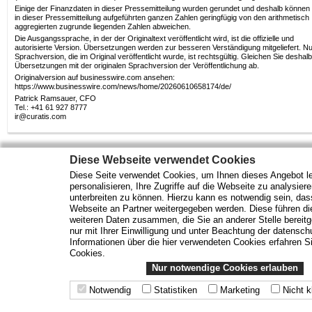
Einige der Finanzdaten in dieser Pressemitteilung wurden gerundet und deshalb können 
in dieser Pressemitteilung aufgeführten ganzen Zahlen geringfügig von den arithmetisch
aggregierten zugrunde liegenden Zahlen abweichen.
Die Ausgangssprache, in der der Originaltext veröffentlicht wird, ist die offizielle und
autorisierte Version. Übersetzungen werden zur besseren Verständigung mitgeliefert. Nu
Sprachversion, die im Original veröffentlicht wurde, ist rechtsgültig. Gleichen Sie deshalb
Übersetzungen mit der originalen Sprachversion der Veröffentlichung ab.
Originalversion auf businesswire.com ansehen:
https://www.businesswire.com/news/home/20260610658174/de/
Patrick Ramsauer, CFO
Tel.: +41 61 927 8777
ir@curatis.com
Diese Webseite verwendet Cookies
Diese Seite verwendet Cookies, um Ihnen dieses Angebot le
Mehr Marktdaten und Kurse finden Sie auf
www.finanztreff.de
personalisieren, Ihre Zugriffe auf die Webseite zu analysier
unterbreiten zu können. Hierzu kann es notwendig sein, das
Webseite an Partner weitergegeben werden. Diese führen d
Märkte
Wirtschaft
Optionsscheine
weiteren Daten zusammen, die Sie an anderer Stelle bereitge
Analysen
ETF Fonds
Rohstoffe
nur mit Ihrer Einwilligung und unter Beachtung der datensc
Unternehmen
Anleihen
Informationen über die hier verwendeten Cookies erfahren Si
Branchen
Zertifikate
Cookies.
Nur notwendige Cookies erlauben
Angebote der
Nutzungshinweise
|
Datenschutz
|
Impressum
| Datenquellen:
boerse-stuttgart.de
,
Notwendig
Statistiken
Marketing
Nicht k