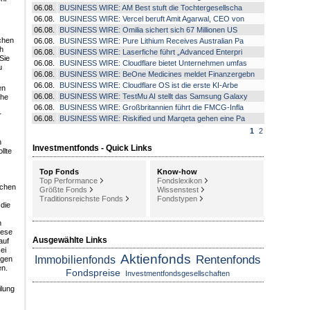
06.08.
BUSINESS WIRE: AM Best stuft die Tochtergesellscha
06.08.
BUSINESS WIRE: Vercel beruft Amit Agarwal, CEO von
06.08.
BUSINESS WIRE: Omilia sichert sich 67 Millionen US
ichen
06.08.
BUSINESS WIRE: Pure Lithium Receives Australian Pa
h
06.08.
BUSINESS WIRE: Laserfiche führt „Advanced Enterpri
Sie
06.08.
BUSINESS WIRE: Cloudflare bietet Unternehmen umfas
u
06.08.
BUSINESS WIRE: BeOne Medicines meldet Finanzergebn
06.08.
BUSINESS WIRE: Cloudflare OS ist die erste KI-Arbe
en
06.08.
BUSINESS WIRE: TestMu AI stellt das Samsung Galaxy
che
06.08.
BUSINESS WIRE: Großbritannien führt die FMCG-Infla
r
06.08.
BUSINESS WIRE: Riskified und Marqeta gehen eine Pa
1
2
h
Investmentfonds - Quick Links
llte
Top Fonds
Know-how
Top Performance
Fondslexikon
ichen
Größte Fonds
Wissenstest
Traditionsreichste Fonds
Fondstypen
die
n
iese
Ausgewählte Links
auf
ei
Aktienfonds
Rentenfonds
Immobilienfonds
ngen
en.
Fondspreise
Investmentfondsgesellschaften
ilung