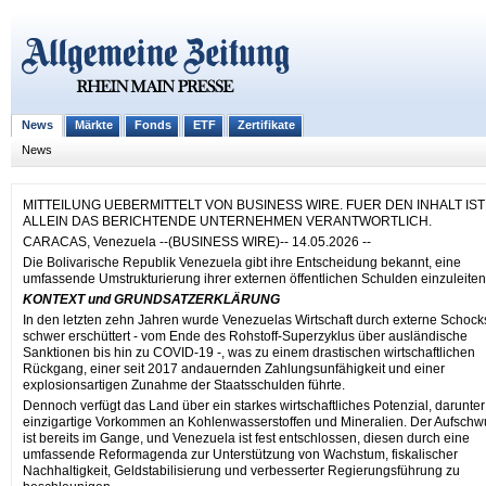
News
Märkte
Fonds
ETF
Zertifikate
News
MITTEILUNG UEBERMITTELT VON BUSINESS WIRE. FUER DEN INHALT IST
ALLEIN DAS BERICHTENDE UNTERNEHMEN VERANTWORTLICH.
CARACAS, Venezuela --(BUSINESS WIRE)-- 14.05.2026 --
Die Bolivarische Republik Venezuela gibt ihre Entscheidung bekannt, eine
umfassende Umstrukturierung ihrer externen öffentlichen Schulden einzuleiten
KONTEXT und GRUNDSATZERKLÄRUNG
In den letzten zehn Jahren wurde Venezuelas Wirtschaft durch externe Schock
schwer erschüttert - vom Ende des Rohstoff-Superzyklus über ausländische
Sanktionen bis hin zu COVID-19 -, was zu einem drastischen wirtschaftlichen
Rückgang, einer seit 2017 andauernden Zahlungsunfähigkeit und einer
explosionsartigen Zunahme der Staatsschulden führte.
Dennoch verfügt das Land über ein starkes wirtschaftliches Potenzial, darunter
einzigartige Vorkommen an Kohlenwasserstoffen und Mineralien. Der Aufsch
ist bereits im Gange, und Venezuela ist fest entschlossen, diesen durch eine
umfassende Reformagenda zur Unterstützung von Wachstum, fiskalischer
Nachhaltigkeit, Geldstabilisierung und verbesserter Regierungsführung zu