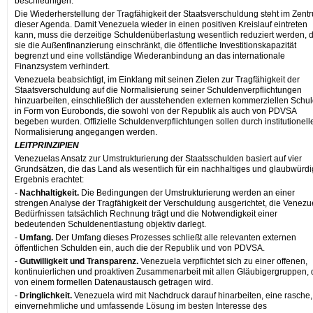
beschleunigen.
Die Wiederherstellung der Tragfähigkeit der Staatsverschuldung steht im Zent
dieser Agenda. Damit Venezuela wieder in einen positiven Kreislauf eintreten
kann, muss die derzeitige Schuldenüberlastung wesentlich reduziert werden, 
sie die Außenfinanzierung einschränkt, die öffentliche Investitionskapazität
begrenzt und eine vollständige Wiederanbindung an das internationale
Finanzsystem verhindert.
Venezuela beabsichtigt, im Einklang mit seinen Zielen zur Tragfähigkeit der
Staatsverschuldung auf die Normalisierung seiner Schuldenverpflichtungen
hinzuarbeiten, einschließlich der ausstehenden externen kommerziellen Schu
in Form von Eurobonds, die sowohl von der Republik als auch von PDVSA
begeben wurden. Offizielle Schuldenverpflichtungen sollen durch institutionell
Normalisierung angegangen werden.
LEITPRINZIPIEN
Venezuelas Ansatz zur Umstrukturierung der Staatsschulden basiert auf vier
Grundsätzen, die das Land als wesentlich für ein nachhaltiges und glaubwürd
Ergebnis erachtet:
-
Nachhaltigkeit
.
Die Bedingungen der Umstrukturierung werden an einer
strengen Analyse der Tragfähigkeit der Verschuldung ausgerichtet, die Venezu
Bedürfnissen tatsächlich Rechnung trägt und die Notwendigkeit einer
bedeutenden Schuldenentlastung objektiv darlegt.
-
Umfang
.
Der Umfang dieses Prozesses schließt alle relevanten externen
öffentlichen Schulden ein, auch die der Republik und von PDVSA.
-
Gutwilligkeit und Transparenz
.
Venezuela verpflichtet sich zu einer offenen,
kontinuierlichen und proaktiven Zusammenarbeit mit allen Gläubigergruppen, 
von einem formellen Datenaustausch getragen wird.
-
Dringlichkeit
.
Venezuela wird mit Nachdruck darauf hinarbeiten, eine rasche,
einvernehmliche und umfassende Lösung im besten Interesse des