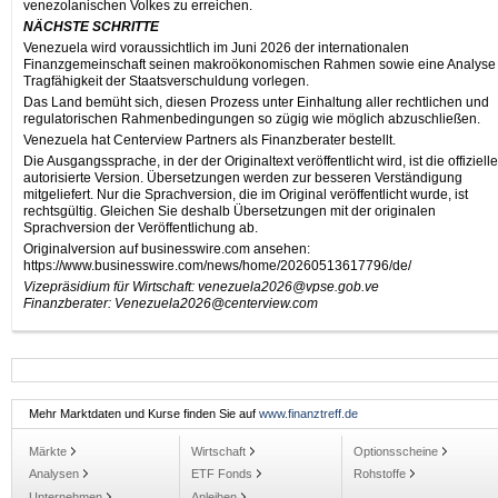
venezolanischen Volkes zu erreichen.
NÄCHSTE SCHRITTE
Venezuela wird voraussichtlich im Juni 2026 der internationalen
Finanzgemeinschaft seinen makroökonomischen Rahmen sowie eine Analyse 
Tragfähigkeit der Staatsverschuldung vorlegen.
Das Land bemüht sich, diesen Prozess unter Einhaltung aller rechtlichen und
regulatorischen Rahmenbedingungen so zügig wie möglich abzuschließen.
Venezuela hat Centerview Partners als Finanzberater bestellt.
Die Ausgangssprache, in der der Originaltext veröffentlicht wird, ist die offiziell
autorisierte Version. Übersetzungen werden zur besseren Verständigung
mitgeliefert. Nur die Sprachversion, die im Original veröffentlicht wurde, ist
rechtsgültig. Gleichen Sie deshalb Übersetzungen mit der originalen
Sprachversion der Veröffentlichung ab.
Originalversion auf businesswire.com ansehen:
https://www.businesswire.com/news/home/20260513617796/de/
Vizepräsidium für Wirtschaft: venezuela2026@vpse.gob.ve
Finanzberater: Venezuela2026@centerview.com
Mehr Marktdaten und Kurse finden Sie auf
www.finanztreff.de
Märkte
Wirtschaft
Optionsscheine
Analysen
ETF Fonds
Rohstoffe
Unternehmen
Anleihen