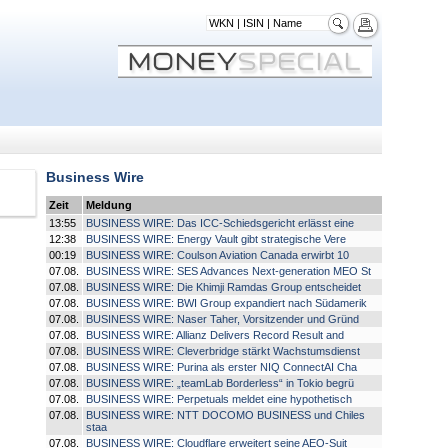
Business Wire
Zeit
Meldung
13:55
BUSINESS WIRE: Das ICC-Schiedsgericht erlässt eine
12:38
BUSINESS WIRE: Energy Vault gibt strategische Vere
00:19
BUSINESS WIRE: Coulson Aviation Canada erwirbt 10
07.08.
BUSINESS WIRE: SES Advances Next-generation MEO St
07.08.
BUSINESS WIRE: Die Khimji Ramdas Group entscheidet
07.08.
BUSINESS WIRE: BWI Group expandiert nach Südamerik
07.08.
BUSINESS WIRE: Naser Taher, Vorsitzender und Gründ
07.08.
BUSINESS WIRE: Allianz Delivers Record Result and
07.08.
BUSINESS WIRE: Cleverbridge stärkt Wachstumsdienst
07.08.
BUSINESS WIRE: Purina als erster NIQ ConnectAI Cha
07.08.
BUSINESS WIRE: „teamLab Borderless“ in Tokio begrü
07.08.
BUSINESS WIRE: Perpetuals meldet eine hypothetisch
07.08.
BUSINESS WIRE: NTT DOCOMO BUSINESS und Chiles
staa
07.08.
BUSINESS WIRE: Cloudflare erweitert seine AEO-Suit