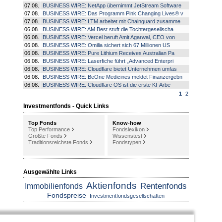
07.08.
BUSINESS WIRE: NetApp übernimmt JetStream Software
07.08.
BUSINESS WIRE: Das Programm Pink Changing Lives® v
07.08.
BUSINESS WIRE: LTM arbeitet mit Chainguard zusamme
06.08.
BUSINESS WIRE: AM Best stuft die Tochtergesellscha
06.08.
BUSINESS WIRE: Vercel beruft Amit Agarwal, CEO von
06.08.
BUSINESS WIRE: Omilia sichert sich 67 Millionen US
06.08.
BUSINESS WIRE: Pure Lithium Receives Australian Pa
06.08.
BUSINESS WIRE: Laserfiche führt „Advanced Enterpri
06.08.
BUSINESS WIRE: Cloudflare bietet Unternehmen umfas
06.08.
BUSINESS WIRE: BeOne Medicines meldet Finanzergebn
06.08.
BUSINESS WIRE: Cloudflare OS ist die erste KI-Arbe
1
2
Investmentfonds - Quick Links
Top Fonds
Know-how
Top Performance
Fondslexikon
Größte Fonds
Wissenstest
Traditionsreichste Fonds
Fondstypen
Ausgewählte Links
Aktienfonds
Rentenfonds
Immobilienfonds
Fondspreise
Investmentfondsgesellschaften