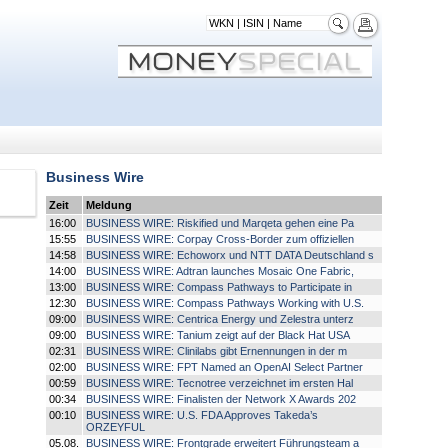
Business Wire
Zeit
Meldung
16:00
BUSINESS WIRE: Riskified und Marqeta gehen eine Pa
15:55
BUSINESS WIRE: Corpay Cross-Border zum offiziellen
14:58
BUSINESS WIRE: Echoworx und NTT DATA Deutschland s
14:00
BUSINESS WIRE: Adtran launches Mosaic One Fabric,
13:00
BUSINESS WIRE: Compass Pathways to Participate in
12:30
BUSINESS WIRE: Compass Pathways Working with U.S.
09:00
BUSINESS WIRE: Centrica Energy und Zelestra unterz
09:00
BUSINESS WIRE: Tanium zeigt auf der Black Hat USA
02:31
BUSINESS WIRE: Clinilabs gibt Ernennungen in der m
02:00
BUSINESS WIRE: FPT Named an OpenAI Select Partner
00:59
BUSINESS WIRE: Tecnotree verzeichnet im ersten Hal
00:34
BUSINESS WIRE: Finalisten der Network X Awards 202
00:10
BUSINESS WIRE: U.S. FDA Approves Takeda’s
ORZEYFUL
05.08.
BUSINESS WIRE: Frontgrade erweitert Führungsteam a