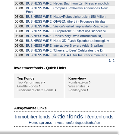
05.08.
BUSINESS WIRE: Neues Buch von Esri Press ermöglich
05.08.
BUSINESS WIRE: Compass Pathways Announces New
Empl
05.08.
BUSINESS WIRE: HappyRobot sichert sich 150 Million
05.08.
BUSINESS WIRE: QIAGEN übertrifft Prognose für das
05.08.
BUSINESS WIRE: Vasion® erhält Imprivata®-Ready-Zer
05.08.
BUSINESS WIRE: Europäische KI-Start-ups sichern si
05.08.
BUSINESS WIRE: Rehlko zeigt, was erforderlich ist,
05.08.
BUSINESS WIRE: Neue 3D-Flash-Speichertechnologie v
05.08.
BUSINESS WIRE: Interactive Brokers Adds Brazilian
05.08.
BUSINESS WIRE: ‘Cheers to Beer’ Celebrates the Dri
05.08.
BUSINESS WIRE: NTT DATA AI for Insurance Converts
1
2
Investmentfonds - Quick Links
Top Fonds
Know-how
Top Performance
Fondslexikon
Größte Fonds
Wissenstest
Traditionsreichste Fonds
Fondstypen
Ausgewählte Links
Aktienfonds
Rentenfonds
Immobilienfonds
Fondspreise
Investmentfondsgesellschaften