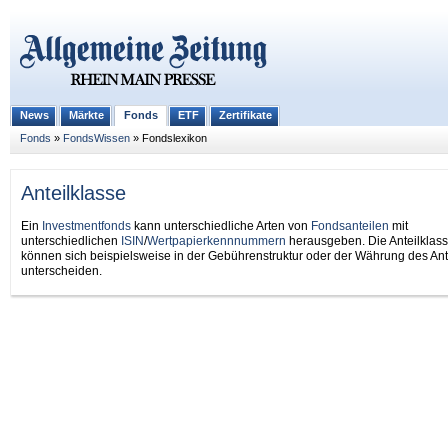
Fonds
News
Märkte
ETF
Zertifikate
Fonds
»
FondsWissen
»
Fondslexikon
Anteilklasse
Ein
Investmentfonds
kann unterschiedliche Arten von
Fondsanteilen
mit
unterschiedlichen
ISIN
/
Wertpapierkennnummern
herausgeben. Die Anteilklas
können sich beispielsweise in der Gebührenstruktur oder der Währung des Ant
unterscheiden.