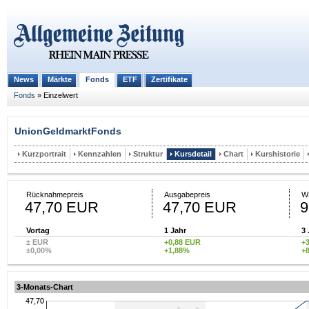
Fonds
News
Märkte
ETF
Zertifikate
Fonds
»
Einzelwert
UnionGeldmarktFonds
Kurzportrait
Kennzahlen
Struktur
Kursdetail
Chart
Kurshistorie
Rücknahmepreis
Ausgabepreis
W
47,70 EUR
47,70 EUR
9
Vortag
1 Jahr
3 
± EUR
+0,88 EUR
+
±0,00%
+1,88%
+
3-Monats-Chart