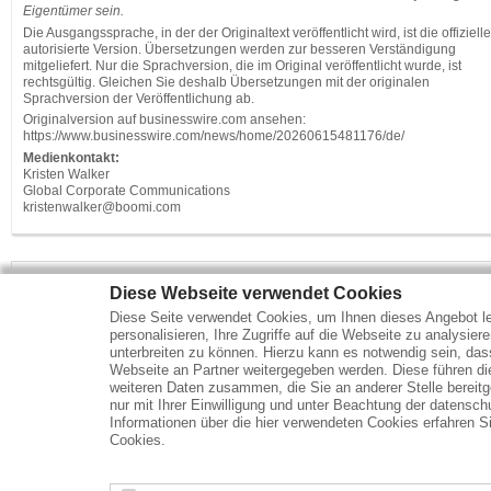
Eigentümer sein.
Die Ausgangssprache, in der der Originaltext veröffentlicht wird, ist die offiziell
autorisierte Version. Übersetzungen werden zur besseren Verständigung
mitgeliefert. Nur die Sprachversion, die im Original veröffentlicht wurde, ist
rechtsgültig. Gleichen Sie deshalb Übersetzungen mit der originalen
Sprachversion der Veröffentlichung ab.
Originalversion auf businesswire.com ansehen:
https://www.businesswire.com/news/home/20260615481176/de/
Medienkontakt:
Kristen Walker
Global Corporate Communications
kristenwalker@boomi.com
Diese Webseite verwendet Cookies
Mehr Marktdaten und Kurse finden Sie auf
www.finanztreff.de
Diese Seite verwendet Cookies, um Ihnen dieses Angebot le
personalisieren, Ihre Zugriffe auf die Webseite zu analysier
unterbreiten zu können. Hierzu kann es notwendig sein, das
Märkte
Wirtschaft
Optionsscheine
Webseite an Partner weitergegeben werden. Diese führen d
Analysen
ETF Fonds
Rohstoffe
weiteren Daten zusammen, die Sie an anderer Stelle bereitge
nur mit Ihrer Einwilligung und unter Beachtung der datensc
Unternehmen
Anleihen
Informationen über die hier verwendeten Cookies erfahren Si
Branchen
Zertifikate
Cookies.
Angebote der
Nutzungshinweise
|
Datenschutz
|
Impressum
| Datenquellen:
boerse-stuttgart