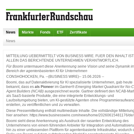
News
Märkte
Fonds
ETF
Zertifikate
News
MITTEILUNG UEBERMITTELT VON BUSINESS WIRE. FUER DEN INHALT IST
ALLEIN DAS BERICHTENDE UNTERNEHMEN VERANTWORTLICH.
Für Boomi untermauert diese Anerkennung seine Vision und seine Dynamik i
Bereich der agentenbasierten KI für Unternehmen
CONSHOHOCKEN, Pa. --(BUSINESS WIRE)-- 15.06.2026 --
Boomi, das auf Datenaktivierung für KI spezialisierte Unternehmen, gab heute
bekannt, dass es
als
Pioneer
im
Gartner® Emerging Market Quadrant for No-
Agent Builders (NCAB)
ausgezeichnet wurde. Gartner definiert den NCAB-Mar
als SaaS-basierte Produkte, die eine integrierte Entwicklungs- und
Laufzeitumgebung bieten, um KI-gestützte Agenten ohne Programmieraufwan
erstellen, zu veröffentlichen und zu verwalten.
Diese Pressemitteilung enthält multimediale Inhalte. Die vollständige Mitteilun
hier ansehen: https://www.businesswire.com/news/home/20260615481176/de/
Boomi sieht diese Anerkennung als Ausdruck der rasanten Entwicklung des
Unternehmens von einem führenden Anbieter für Integration und Automatisier
hin zu einer umfassenden Plattform für agentenbasierte Infrastruktur, wodurch 