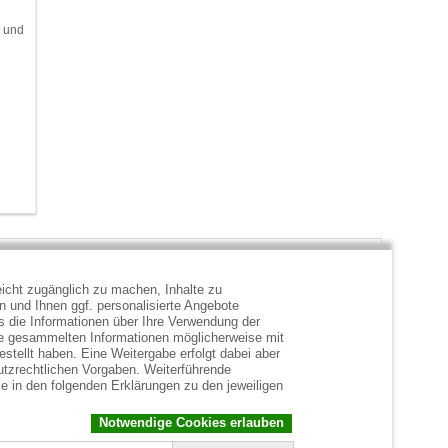
e und
icht zugänglich zu machen, Inhalte zu
en und Ihnen ggf. personalisierte Angebote
s die Informationen über Ihre Verwendung der
ie gesammelten Informationen möglicherweise mit
stellt haben. Eine Weitergabe erfolgt dabei aber
hutzrechtlichen Vorgaben. Weiterführende
e in den folgenden Erklärungen zu den jeweiligen
Notwendige Cookies erlauben
.de
,