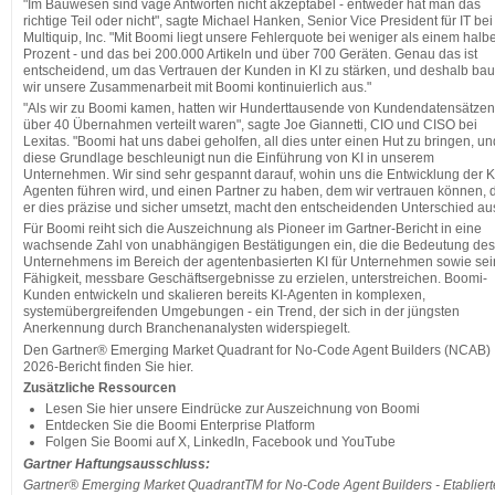
"Im Bauwesen sind vage Antworten nicht akzeptabel - entweder hat man das
richtige Teil oder nicht", sagte Michael Hanken, Senior Vice President für IT bei
Multiquip, Inc. "Mit Boomi liegt unsere Fehlerquote bei weniger als einem halb
Prozent - und das bei 200.000 Artikeln und über 700 Geräten. Genau das ist
entscheidend, um das Vertrauen der Kunden in KI zu stärken, und deshalb ba
wir unsere Zusammenarbeit mit Boomi kontinuierlich aus."
"Als wir zu Boomi kamen, hatten wir Hunderttausende von Kundendatensätzen,
über 40 Übernahmen verteilt waren", sagte Joe Giannetti, CIO und CISO bei
Lexitas. "Boomi hat uns dabei geholfen, all dies unter einen Hut zu bringen, un
diese Grundlage beschleunigt nun die Einführung von KI in unserem
Unternehmen. Wir sind sehr gespannt darauf, wohin uns die Entwicklung der K
Agenten führen wird, und einen Partner zu haben, dem wir vertrauen können, 
er dies präzise und sicher umsetzt, macht den entscheidenden Unterschied aus
Für Boomi reiht sich die Auszeichnung als Pioneer im Gartner-Bericht in eine
wachsende Zahl von unabhängigen Bestätigungen ein, die die Bedeutung des
Unternehmens im Bereich der agentenbasierten KI für Unternehmen sowie se
Fähigkeit, messbare Geschäftsergebnisse zu erzielen, unterstreichen. Boomi-
Kunden entwickeln und skalieren bereits KI-Agenten in komplexen,
systemübergreifenden Umgebungen - ein Trend, der sich in der jüngsten
Anerkennung durch Branchenanalysten widerspiegelt.
Den Gartner® Emerging Market Quadrant for No-Code Agent Builders (NCAB)
2026-Bericht finden Sie hier.
Zusätzliche Ressourcen
Lesen Sie hier unsere Eindrücke zur Auszeichnung von Boomi
Entdecken Sie die Boomi Enterprise Platform
Folgen Sie Boomi auf X, LinkedIn, Facebook und YouTube
Gartner Haftungsausschluss:
Gartner® Emerging Market QuadrantTM for No-Code Agent Builders - Etabliert