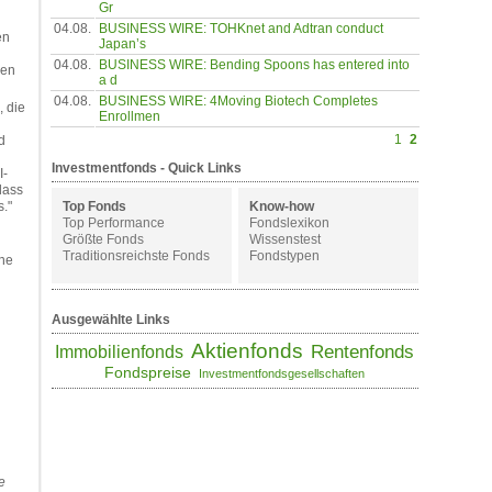
Gr
04.08.
BUSINESS WIRE: TOHKnet and Adtran conduct
en
Japan’s
04.08.
BUSINESS WIRE: Bending Spoons has entered into
uen
a d
04.08.
BUSINESS WIRE: 4Moving Biotech Completes
 die
Enrollmen
1
2
d
Investmentfonds - Quick Links
I-
dass
Top Fonds
Know-how
."
Top Performance
Fondslexikon
Größte Fonds
Wissenstest
Traditionsreichste Fonds
Fondstypen
ine
Ausgewählte Links
Aktienfonds
Rentenfonds
Immobilienfonds
Fondspreise
Investmentfondsgesellschaften
e