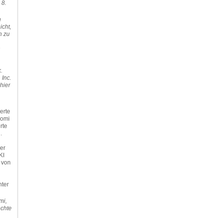
 8.
n
icht,
n zu
n
.
Inc.
hier
erte
oomi
rte
.
er
KI
n von
nter
mi,
echte