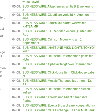
wirkungsvoll
05.08.
BUSINESS WIRE: Altasciences schließt Erweiterung
s
04.08.
BUSINESS WIRE: Cloudflare verleiht KI-Agenten
iert
eine
e
04.08.
BUSINESS WIRE: LabPMM® startet weltweiten
KMT2A-MR
est,
04.08.
BUSINESS WIRE: IFF Reports Second Quarter 2026
Res
uf
04.08.
BUSINESS WIRE: Crimson Moon wird am 1.
September f
04.08.
BUSINESS WIRE: „HATSUNE MIKU LIGHTS TOKYO“
feiert
hige
04.08.
BUSINESS WIRE: Deutsche Unternehmen gestalten
IT-
Hybr
04.08.
BUSINESS WIRE: Alphatax tätigt zwei Übernahmen
zur
anten
in
04.08.
BUSINESS WIRE: ClickHouse führt ClickHouse Labs
se
ei
04.08.
BUSINESS WIRE: Mosaic Therapeutics ernennt Dr.
All
e
04.08.
BUSINESS WIRE: Deutsche Unternehmen stellen
"
auf so
04.08.
BUSINESS WIRE: Thredd und Pliant bauen ihre
Partne
04.08.
BUSINESS WIRE: Evexta Bio gibt eine Kooperations-
04.08.
BUSINESS WIRE: MEX Exchange, Teil der MultiBank