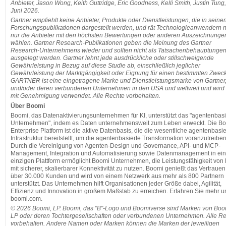
Anbieter, Jason Wong, Keith Guttridge, Eric Goodness, Kelli Smith, Justin Tung,
Juni 2026.
Gartner empfiehlt keine Anbieter, Produkte oder Dienstleistungen, die in seine
Forschungspublikationen dargestellt werden, und rät Technologieanwendern n
nur die Anbieter mit den höchsten Bewertungen oder anderen Auszeichnunge
wählen. Gartner Research-Publikationen geben die Meinung des Gartner
Research-Unternehmens wieder und sollten nicht als Tatsachenbehauptunge
ausgelegt werden. Gartner lehnt jede ausdrückliche oder stillschweigende
Gewährleistung in Bezug auf diese Studie ab, einschließlich jeglicher
Gewährleistung der Marktgängigkeit oder Eignung für einen bestimmten Zweck
GARTNER ist eine eingetragene Marke und Dienstleistungsmarke von Gartner, 
und/oder deren verbundenen Unternehmen in den USA und weltweit und wird 
mit Genehmigung verwendet. Alle Rechte vorbehalten.
Über Boomi
Boomi, das Datenaktivierungsunternehmen für KI, unterstützt das "agentenbasi
Unternehmen", indem es Daten unternehmensweit zum Leben erweckt. Die B
Enterprise Platform ist die aktive Datenbasis, die die wesentliche agentenbasie
Infrastruktur bereitstellt, um die agentenbasierte Transformation voranzutreiben
Durch die Vereinigung von Agenten-Design und Governance, API- und MCP-
Management, Integration und Automatisierung sowie Datenmanagement in ein
einzigen Plattform ermöglicht Boomi Unternehmen, die Leistungsfähigkeit von 
mit sicherer, skalierbarer Konnektivität zu nutzen. Boomi genießt das Vertraue
über 30.000 Kunden und wird von einem Netzwerk aus mehr als 800 Partnern
unterstützt. Das Unternehmen hilft Organisationen jeder Größe dabei, Agilität,
Effizienz und Innovation in großem Maßstab zu erreichen. Erfahren Sie mehr u
boomi.com.
© 2026 Boomi, LP. Boomi, das "B"-Logo und Boomiverse sind Marken von Boo
LP oder deren Tochtergesellschaften oder verbundenen Unternehmen. Alle R
vorbehalten. Andere Namen oder Marken können die Marken der jeweiligen