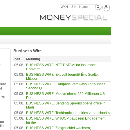
Business Wire
Zeit
Meldung
m
05.08.
BUSINESS WIRE: NTT DATA AI for Insurance
Converts
05.08.
BUSINESS WIRE: Ekovolt begrüßt Éric Scotto,
Mitbeg
05.08.
BUSINESS WIRE: Compass Pathways Announces
Code
Second Q
kt
05.08.
BUSINESS WIRE: Moove nimmt 250 Millionen US-
d zu
Dollar
05.08.
BUSINESS WIRE: Bending Spoons opens office in
g
Madr
05.08.
BUSINESS WIRE: Techtronic Industries verzeichnet s
05.08.
BUSINESS WIRE: WHOOP baut sein Engagement
ung
für die
die
05.08.
BUSINESS WIRE: Zielgerichtet wachsen,