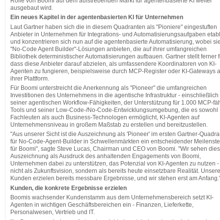
Rolle von Boomi auf dem aufstrebenden Markt für agentenbasierte KI weiter
ausgebaut wird.
Ein neues Kapitel in der agentenbasierten KI für Unternehmen
Laut Gartner haben sich die in diesem Quadranten als "Pioniere" eingestuften
Anbieter in Unternehmen für Integrations- und Automatisierungsaufgaben etabl
und konzentrieren sich nun auf die agentenbasierte Automatisierung, wobei si
"No-Code Agent Builder"-Lösungen anbieten, die auf ihrer umfangreichen
Bibliothek deterministischer Automatisierungen aufbauen. Gartner stellt ferner f
dass diese Anbieter darauf abzielen, als umfassendere Koordinatoren von KI-
Agenten zu fungieren, beispielsweise durch MCP-Register oder KI-Gateways a
ihrer Plattform.
Für Boomi unterstreicht die Anerkennung als "Pioneer" die umfangreichen
Investitionen des Unternehmens in die agentische Infrastruktur - einschließlich
seiner agentischen Workflow-Fähigkeiten, der Unterstützung für 1.000 MCP-fä
Tools und seiner Low-Code-/No-Code-Entwicklungsumgebung, die es sowohl 
Fachleuten als auch Business-Technologen ermöglicht, KI-Agenten auf
Unternehmensniveau in großem Maßstab zu erstellen und bereitzustellen.
"Aus unserer Sicht ist die Auszeichnung als 'Pioneer' im ersten Gartner-Quadr
für No-Code-Agent-Builder in Schwellenmärkten ein entscheidender Meilenste
für Boomi", sagte Steve Lucas, Chairman und CEO von Boomi. "Wir sehen die
Auszeichnung als Ausdruck des anhaltenden Engagements von Boomi,
Unternehmen dabei zu unterstützen, das Potenzial von KI-Agenten zu nutzen -
nicht als Zukunftsvision, sondern als bereits heute einsetzbare Realität. Unser
Kunden erzielen bereits messbare Ergebnisse, und wir stehen erst am Anfang.
Kunden, die konkrete Ergebnisse erzielen
Boomis wachsender Kundenstamm aus dem Unternehmensbereich setzt KI-
Agenten in wichtigen Geschäftsbereichen ein - Finanzen, Lieferkette,
Personalwesen, Vertrieb und IT.