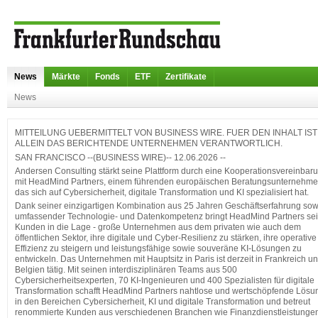
News
Märkte
Fonds
ETF
Zertifikate
News
MITTEILUNG UEBERMITTELT VON BUSINESS WIRE. FUER DEN INHALT IST
ALLEIN DAS BERICHTENDE UNTERNEHMEN VERANTWORTLICH.
SAN FRANCISCO --(BUSINESS WIRE)-- 12.06.2026 --
Andersen Consulting stärkt seine Plattform durch eine Kooperationsvereinbar
mit HeadMind Partners, einem führenden europäischen Beratungsunternehme
das sich auf Cybersicherheit, digitale Transformation und KI spezialisiert hat.
Dank seiner einzigartigen Kombination aus 25 Jahren Geschäftserfahrung sow
umfassender Technologie- und Datenkompetenz bringt HeadMind Partners se
Kunden in die Lage - große Unternehmen aus dem privaten wie auch dem
öffentlichen Sektor, ihre digitale und Cyber-Resilienz zu stärken, ihre operative
Effizienz zu steigern und leistungsfähige sowie souveräne KI-Lösungen zu
entwickeln. Das Unternehmen mit Hauptsitz in Paris ist derzeit in Frankreich u
Belgien tätig. Mit seinen interdisziplinären Teams aus 500
Cybersicherheitsexperten, 70 KI-Ingenieuren und 400 Spezialisten für digitale
Transformation schafft HeadMind Partners nahtlose und wertschöpfende Lös
in den Bereichen Cybersicherheit, KI und digitale Transformation und betreut
renommierte Kunden aus verschiedenen Branchen wie Finanzdienstleistunge