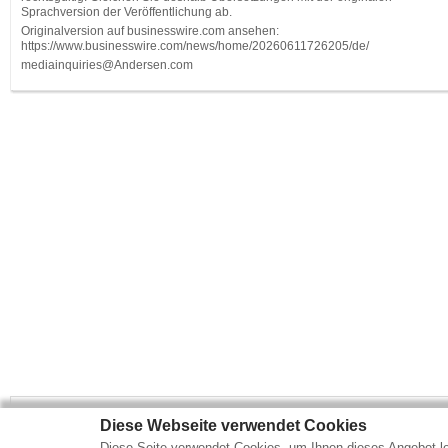
Sprachversion der Veröffentlichung ab.
Originalversion auf businesswire.com ansehen:
https://www.businesswire.com/news/home/20260611726205/de/
mediainquiries@Andersen.com
Diese Webseite verwendet Cookies
Mehr Marktdaten und Kurse finden Sie auf
www.finanztreff.de
Diese Seite verwendet Cookies, um Ihnen dieses Angebot le