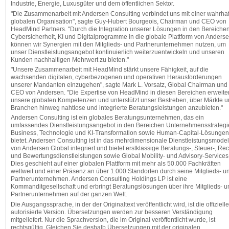
Industrie, Energie, Luxusgüter und dem öffentlichen Sektor.
"Die Zusammenarbeit mit Andersen Consulting verbindet uns mit einer wahrhaf
globalen Organisation", sagte Guy-Hubert Bourgeois, Chairman und CEO von
HeadMind Partners. "Durch die Integration unserer Lösungen in den Bereiche
Cybersicherheit, KI und Digitalprogramme in die globale Plattform von Anders
können wir Synergien mit den Mitglieds- und Partnerunternehmen nutzen, um
unser Dienstleistungsangebot kontinuierlich weiterzuentwickeln und unseren
Kunden nachhaltigen Mehrwert zu bieten."
"Unsere Zusammenarbeit mit HeadMind stärkt unsere Fähigkeit, auf die
wachsenden digitalen, cyberbezogenen und operativen Herausforderungen
unserer Mandanten einzugehen", sagte Mark L. Vorsatz, Global Chairman und
CEO von Andersen. "Die Expertise von HeadMind in diesen Bereichen erweiter
unsere globalen Kompetenzen und unterstützt unser Bestreben, über Märkte 
Branchen hinweg nahtlose und integrierte Beratungsleistungen anzubieten."
Andersen Consulting ist ein globales Beratungsunternehmen, das ein
umfassendes Dienstleistungsangebot in den Bereichen Unternehmensstrategi
Business, Technologie und KI-Transformation sowie Human-Capital-Lösungen
bietet. Andersen Consulting ist in das mehrdimensionale Dienstleistungsmodel
von Andersen Global integriert und bietet erstklassige Beratungs-, Steuer-, Rec
und Bewertungsdienstleistungen sowie Global Mobility- und Advisory-Services
Dies geschieht auf einer globalen Plattform mit mehr als 50.000 Fachkräften
weltweit und einer Präsenz an über 1.000 Standorten durch seine Mitglieds- u
Partnerunternehmen. Andersen Consulting Holdings LP ist eine
Kommanditgesellschaft und erbringt Beratungslösungen über ihre Mitglieds- u
Partnerunternehmen auf der ganzen Welt.
Die Ausgangssprache, in der der Originaltext veröffentlicht wird, ist die offiziell
autorisierte Version. Übersetzungen werden zur besseren Verständigung
mitgeliefert. Nur die Sprachversion, die im Original veröffentlicht wurde, ist
rechtsgültig. Gleichen Sie deshalb Übersetzungen mit der originalen