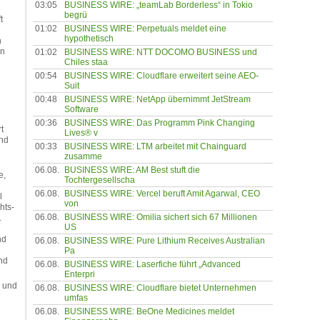
03:05
BUSINESS WIRE: „teamLab Borderless“ in Tokio
begrü
t
01:02
BUSINESS WIRE: Perpetuals meldet eine
hypothetisch
n
en
01:02
BUSINESS WIRE: NTT DOCOMO BUSINESS und
Chiles staa
00:54
BUSINESS WIRE: Cloudflare erweitert seine AEO-
Suit
00:48
BUSINESS WIRE: NetApp übernimmt JetStream
Software
00:36
BUSINESS WIRE: Das Programm Pink Changing
t
Lives® v
und
00:33
BUSINESS WIRE: LTM arbeitet mit Chainguard
zusamme
06.08.
BUSINESS WIRE: AM Best stuft die
e,
Tochtergesellscha
06.08.
BUSINESS WIRE: Vercel beruft Amit Agarwal, CEO
l
von
hts-
06.08.
BUSINESS WIRE: Omilia sichert sich 67 Millionen
.
US
nd
06.08.
BUSINESS WIRE: Pure Lithium Receives Australian
Pa
nd
06.08.
BUSINESS WIRE: Laserfiche führt „Advanced
Enterpri
e und
06.08.
BUSINESS WIRE: Cloudflare bietet Unternehmen
umfas
06.08.
BUSINESS WIRE: BeOne Medicines meldet