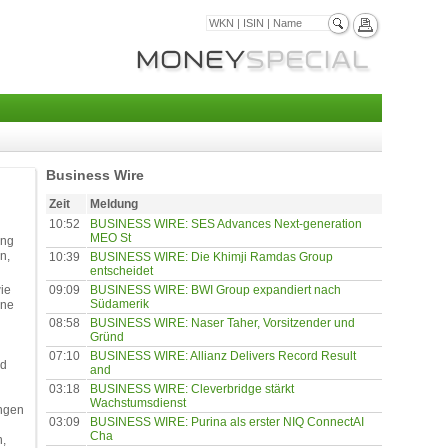
Business Wire
Zeit
Meldung
10:52
BUSINESS WIRE: SES Advances Next-generation
MEO St
ung
n,
10:39
BUSINESS WIRE: Die Khimji Ramdas Group
entscheidet
09:09
BUSINESS WIRE: BWI Group expandiert nach
ie
Südamerik
ine
08:58
BUSINESS WIRE: Naser Taher, Vorsitzender und
Gründ
07:10
BUSINESS WIRE: Allianz Delivers Record Result
nd
and
03:18
BUSINESS WIRE: Cleverbridge stärkt
Wachstumsdienst
ungen
03:09
BUSINESS WIRE: Purina als erster NIQ ConnectAI
Cha
n,