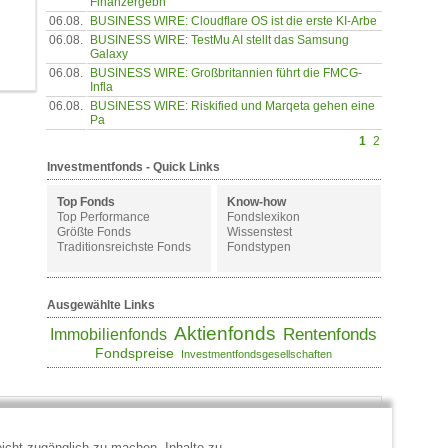
Finanzergebn
06.08.
BUSINESS WIRE: Cloudflare OS ist die erste KI-Arbe
06.08.
BUSINESS WIRE: TestMu AI stellt das Samsung
Galaxy
06.08.
BUSINESS WIRE: Großbritannien führt die FMCG-
Infla
06.08.
BUSINESS WIRE: Riskified und Marqeta gehen eine
Pa
1
2
Investmentfonds - Quick Links
Top Fonds
Know-how
Top Performance
Fondslexikon
Größte Fonds
Wissenstest
Traditionsreichste Fonds
Fondstypen
Ausgewählte Links
Aktienfonds
Rentenfonds
Immobilienfonds
Fondspreise
Investmentfondsgesellschaften
icht zugänglich zu machen, Inhalte zu