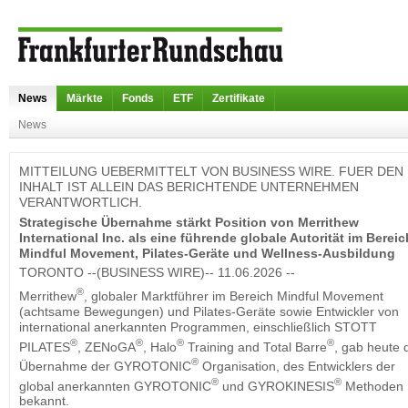
News
Märkte
Fonds
ETF
Zertifikate
News
MITTEILUNG UEBERMITTELT VON BUSINESS WIRE. FUER DEN
INHALT IST ALLEIN DAS BERICHTENDE UNTERNEHMEN
VERANTWORTLICH.
Strategische Übernahme stärkt Position von Merrithew
International Inc. als eine führende globale Autorität im Bereic
Mindful Movement, Pilates-Geräte und Wellness-Ausbildung
TORONTO --(BUSINESS WIRE)-- 11.06.2026 --
®
Merrithew
, globaler Marktführer im Bereich Mindful Movement
(achtsame Bewegungen) und Pilates-Geräte sowie Entwickler von
international anerkannten Programmen, einschließlich STOTT
®
®
®
®
PILATES
, ZENoGA
, Halo
Training and Total Barre
, gab heute 
®
Übernahme der GYROTONIC
Organisation, des Entwicklers der
®
®
global anerkannten GYROTONIC
und GYROKINESIS
Methoden
bekannt.