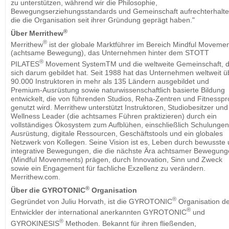
zu unterstützen, während wir die Philosophie,
Bewegungserziehungsstandards und Gemeinschaft aufrechterhalte
die die Organisation seit ihrer Gründung geprägt haben."
®
Über Merrithew
®
Merrithew
ist der globale Marktführer im Bereich Mindful Moveme
(achtsame Bewegung), das Unternehmen hinter dem STOTT
®
PILATES
Movement SystemTM und die weltweite Gemeinschaft, d
sich darum gebildet hat. Seit 1988 hat das Unternehmen weltweit ü
90.000 Instruktoren in mehr als 135 Ländern ausgebildet und
Premium-Ausrüstung sowie naturwissenschaftlich basierte Bildung
entwickelt, die von führenden Studios, Reha-Zentren und Fitnesspro
genutzt wird. Merrithew unterstützt Instruktoren, Studiobesitzer und
Wellness Leader (die achtsames Führen praktizieren) durch ein
vollständiges Ökosystem zum Aufblühen, einschließlich Schulungen
Ausrüstung, digitale Ressourcen, Geschäftstools und ein globales
Netzwerk von Kollegen. Seine Vision ist es, Leben durch bewusste
integrative Bewegungen, die die nächste Ära achtsamer Bewegun
(Mindful Movenments) prägen, durch Innovation, Sinn und Zweck
sowie ein Engagement für fachliche Exzellenz zu verändern.
Merrithew.com.
®
Über die GYROTONIC
Organisation
®
Gegründet von Juliu Horvath, ist die GYROTONIC
Organisation d
®
Entwickler der international anerkannten GYROTONIC
und
®
GYROKINESIS
Methoden. Bekannt für ihren fließenden,