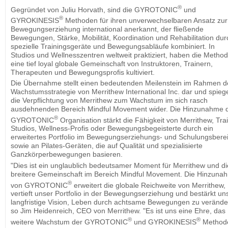
®
Gegründet von Juliu Horvath, sind die GYROTONIC
und
®
GYROKINESIS
Methoden für ihren unverwechselbaren Ansatz zur
Bewegungserziehung international anerkannt, der fließende
Bewegungen, Stärke, Mobilität, Koordination und Rehabilitation dur
spezielle Trainingsgeräte und Bewegungsabläufe kombiniert. In
Studios und Wellnesszentren weltweit praktiziert, haben die Metho
eine tief loyal globale Gemeinschaft von Instruktoren, Trainern,
Therapeuten und Bewegungsprofis kultiviert.
Die Übernahme stellt einen bedeutenden Meilenstein im Rahmen d
Wachstumsstrategie von Merrithew International Inc. dar und spiege
die Verpflichtung von Merrithew zum Wachstum im sich rasch
ausdehnenden Bereich Mindful Movement wider. Die Hinzunahme 
®
GYROTONIC
Organisation stärkt die Fähigkeit von Merrithew, Trai
Studios, Wellness-Profis oder Bewegungsbegeisterte durch ein
erweitertes Portfolio im Bewegungserziehungs- und Schulungsbere
sowie an Pilates-Geräten, die auf Qualität und spezialisierte
Ganzkörperbewegungen basieren.
"Dies ist ein unglaublich bedeutsamer Moment für Merrithew und di
breitere Gemeinschaft im Bereich Mindful Movement. Die Hinzuna
®
von GYROTONIC
erweitert die globale Reichweite von Merrithew,
vertieft unser Portfolio in der Bewegungserziehung und bestärkt un
langfristige Vision, Leben durch achtsame Bewegungen zu verände
so Jim Heidenreich, CEO von Merrithew. "Es ist uns eine Ehre, das
®
®
weitere Wachstum der GYROTONIC
und GYROKINESIS
Method