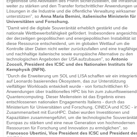
Ergebnisse und Aktivitäten des PNRR sicherzustellen, die Infrastruk
weiter zu stärken und den Transfer fortschrittlicher Anwendungen 
Lösungen in die Industrie und die öffentliche Verwaltung wirksamer
unterstützen", so
Anna Maria Bernini, italienische Ministerin für
Universitäten und Forschung.
"Damit wird die digitale Souveränität erheblich gestärkt und die
nationale Wettbewerbsfähigkeit gefördert. Insbesondere angesichts
der derzeitigen geopolitischen und energiepolitischen Instabilität ist
diese Ressource entscheidend, um im globalen Wettlauf um die
Kontrolle über Daten nicht weiter zurückzufallen und eine tragfähig
und nachhaltige italienische sowie europäische Alternative zu den
technologischen Angeboten der USA aufzubauen", so
Antonio
Zoccoli, President des ICSC und des Nationalen Instituts für
Kernphysik (INFN).
"Durch die Erweiterung um SOL und LISA schaffen wir ein integriert
auf Leonardo basierendes Ökosystem, das zur Unterstützung
vielfältiger Workloads entwickelt wurde - von fortschrittlichen KI-
Anwendungen über traditionelles HPC bis hin zum zukunftsweisen
Quantencomputing. Dieser Meilenstein ist das Ergebnis eines
entschlossenen nationalen Engagements Italiens - durch das
Ministerium für Universitäten und Forschung, CINECA und ICSC - i
Zusammenarbeit mit EuroHPC. Dabei wurden Investitionen und
Kapazitäten zusammengeführt, um die technologische Souveränitä
Europas zu stärken und eine neue Generation von hochmodernen
Ressourcen für Forschung und Innovation zu ermöglichen", so
Francesco Ubertini, Vice President des ICSC und President de