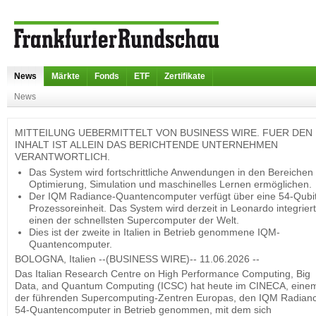
News
Märkte
Fonds
ETF
Zertifikate
News
MITTEILUNG UEBERMITTELT VON BUSINESS WIRE. FUER DEN
INHALT IST ALLEIN DAS BERICHTENDE UNTERNEHMEN
VERANTWORTLICH.
Das System wird fortschrittliche Anwendungen in den Bereichen
Optimierung, Simulation und maschinelles Lernen ermöglichen.
Der IQM Radiance-Quantencomputer verfügt über eine 54-Qubi
Prozessoreinheit. Das System wird derzeit in Leonardo integriert
einen der schnellsten Supercomputer der Welt.
Dies ist der zweite in Italien in Betrieb genommene IQM-
Quantencomputer.
BOLOGNA, Italien --(BUSINESS WIRE)-- 11.06.2026 --
Das Italian Research Centre on High Performance Computing, Big
Data, and Quantum Computing (ICSC) hat heute im CINECA, eine
der führenden Supercomputing-Zentren Europas, den IQM Radian
54-Quantencomputer in Betrieb genommen, mit dem sich