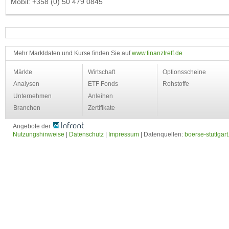
Mobil: +358 (0) 50 479 0845
Mehr Marktdaten und Kurse finden Sie auf
www.finanztreff.de
Märkte
Wirtschaft
Optionsscheine
Analysen
ETF Fonds
Rohstoffe
Unternehmen
Anleihen
Branchen
Zertifikate
Angebote der
Nutzungshinweise
|
Datenschutz
|
Impressum
| Datenquellen:
boerse-stuttgart