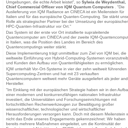
Umgebungen, die echte Arbeit leistet", so
Sylwia de Weydenthal,
Chief Commercial Officer von IQM Quantum Computers
. "Die
Auslieferung von IQM Radiance an CINECA ist ein Meilenstein für
Italien und für das europäische Quanten-Computing. Sie stärkt uns
Rolle als strategischer Partner bei der Umsetzung der europäische
HPC-Quanten-Infrastruktur vor Ort."
Das System ist der erste vor Ort installierte supraleitende
Quantencomputer am CINECA und der zweite IQM-Quantencompu
in Italien, was die Position des Landes im Bereich des
Quantencomputings weiter stärkt.
Diese Implementierung trägt unmittelbar zum Ziel von IQM bei, die
weltweite Einführung von Hybrid-Computing-Systemen voranzutrei
und Kunden den Aufbau von Quantenfähigkeiten zu ermöglichen.
IQM unterhält Vor-Ort-Systeme in vier der zehn weltweit führenden
Supercomputing-Zentren und hat mit 23 verkauften
Quantencomputern weltweit mehr Geräte ausgeliefert als jeder and
Hersteller.
"Im Einklang mit der europäischen Strategie haben wir in den Aufb
einer modernen und konkurrenzfähigen nationalen Infrastruktur
investiert, die Universitäten und Forschungseinrichtungen mit
fortschrittlichen Rechenwerkzeugen zur Bewältigung großer
wissenschaftlicher, technologischer und wirtschaftlicher
Herausforderungen versorgen kann. Doch mit diesem Meilenstein w
nicht das Ende unseres Engagements gekennzeichnet: Wir haben
bereits mehrere Maßnahmen eingeleitet, um die Kontinuität der