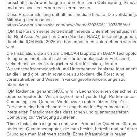
fortschrittliche Anwendungen in den Bereichen Optimierung, Simula
und maschinelles Lernen realisieren lassen.
Diese Pressemitteilung enthält multimediale Inhalte. Die vollständig
Mitteilung hier ansehen:
https://www.businesswire.com/news/home/20260611103835/de/
IQM hat kürzlich seine derzeit stattfindende Unternehmensfusion mi
der Real Asset Acquisition Corp (Nasdaq: RAAQ) bekannt gegeben,
durch die IQM Mitte 2026 ein börsennotiertes Unternehmen werde
wird.
Die Installation, die sich am CINECA-Hauptsitz im DAMA Tecnopolo 
Bologna befindet, steht nicht nur für technologischen Fortschritt,
vielmehr ist sie ein strategischer Vorteil für Italien, der der
Wissenschaftsgemeinschaft und Unternehmen konkrete Instrument
an die Hand gibt, um Innovationen zu fördern, die Forschung
voranzutreiben und Wissen in wirkungsvolle Anwendungen zu
übersetzen.
IQM Radiance, genannt NOX, wird in Leonardo, einen der schnells
Supercomputer der Welt, integriert, um hybride High-Performance-
Computing- und Quanten-Workflows zu unterstützen. Das Ziel:
Forschern eine betriebsbereite Umgebung für Experimente mit
integrierten Paradigmen des klassischen und quantenbasierten
Computing zur Verfügung zu stellen.
"Diese Installation ist genau das, was 'Production Quantum' für uns
bedeutet: Quantencomputer, die man besitzt, betreibt und auf dere
Grundlage man Mehrwert schafft. Echte Infrastruktur in realen