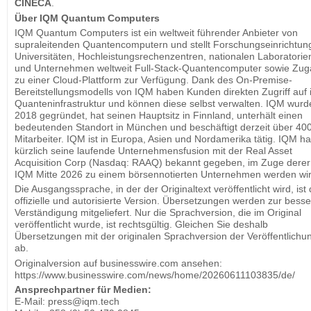
CINECA
.
Über IQM Quantum Computers
IQM Quantum Computers ist ein weltweit führender Anbieter von
supraleitenden Quantencomputern und stellt Forschungseinrichtun
Universitäten, Hochleistungsrechenzentren, nationalen Laboratorie
und Unternehmen weltweit Full-Stack-Quantencomputer sowie Zu
zu einer Cloud-Plattform zur Verfügung. Dank des On-Premise-
Bereitstellungsmodells von IQM haben Kunden direkten Zugriff auf 
Quanteninfrastruktur und können diese selbst verwalten. IQM wurd
2018 gegründet, hat seinen Hauptsitz in Finnland, unterhält einen
bedeutenden Standort in München und beschäftigt derzeit über 40
Mitarbeiter. IQM ist in Europa, Asien und Nordamerika tätig. IQM ha
kürzlich seine laufende Unternehmensfusion mit der Real Asset
Acquisition Corp (Nasdaq: RAAQ) bekannt gegeben, im Zuge derer
IQM Mitte 2026 zu einem börsennotierten Unternehmen werden wir
Die Ausgangssprache, in der der Originaltext veröffentlicht wird, ist 
offizielle und autorisierte Version. Übersetzungen werden zur bess
Verständigung mitgeliefert. Nur die Sprachversion, die im Original
veröffentlicht wurde, ist rechtsgültig. Gleichen Sie deshalb
Übersetzungen mit der originalen Sprachversion der Veröffentlichu
ab.
Originalversion auf businesswire.com ansehen:
https://www.businesswire.com/news/home/20260611103835/de/
Ansprechpartner für Medien:
E-Mail: press@iqm.tech