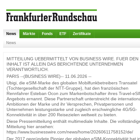
News
Märkte
Fonds
ETF
Zertifikate
News
MITTEILUNG UEBERMITTELT VON BUSINESS WIRE. FUER DEN
INHALT IST ALLEIN DAS BERICHTENDE UNTERNEHMEN
VERANTWORTLICH.
PARIS --(BUSINESS WIRE)-- 11.06.2026 --
Ubigi, die eSIM-Marke des globalen Mobilfunkbetreibers Transatel
(Tochtergesellschaft der NTT-Gruppe), hat den französischen
Rennfahrer Esteban Ocon zum Markenbotschafter ihres Travel-eS
Angebots ernannt. Diese Partnerschaft unterstreicht die internation
Ambitionen der Marke und ihr Versprechen, Privatpersonen und
Unternehmen leistungsstarke und zugleich erschwingliche 4G/5G-
Konnektivität in über 200 Reisezielen weltweit zu bieten.
Diese Pressemitteilung enthält multimediale Inhalte. Die vollständig
Mitteilung hier ansehen:
https://www.businesswire.com/news/home/20260611758152/de/
Der 2017 gegründete Pionier der globalen eSIM-Konnektivität hat i