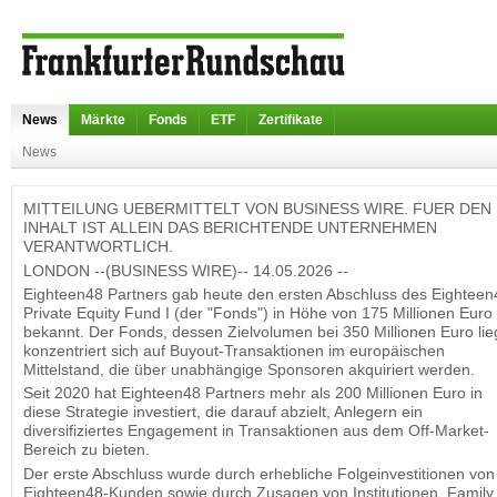
News
Märkte
Fonds
ETF
Zertifikate
News
MITTEILUNG UEBERMITTELT VON BUSINESS WIRE. FUER DEN
INHALT IST ALLEIN DAS BERICHTENDE UNTERNEHMEN
VERANTWORTLICH.
LONDON --(BUSINESS WIRE)-- 14.05.2026 --
Eighteen48 Partners gab heute den ersten Abschluss des Eighteen
Private Equity Fund I (der "Fonds") in Höhe von 175 Millionen Euro
bekannt. Der Fonds, dessen Zielvolumen bei 350 Millionen Euro lie
konzentriert sich auf Buyout-Transaktionen im europäischen
Mittelstand, die über unabhängige Sponsoren akquiriert werden.
Seit 2020 hat Eighteen48 Partners mehr als 200 Millionen Euro in
diese Strategie investiert, die darauf abzielt, Anlegern ein
diversifiziertes Engagement in Transaktionen aus dem Off-Market-
Bereich zu bieten.
Der erste Abschluss wurde durch erhebliche Folgeinvestitionen von
Eighteen48-Kunden sowie durch Zusagen von Institutionen, Family