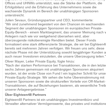
Offices und UHNWs unterstützt, was die Stärke der Plattform, die
Erfolgsbilanz und die Erfahrung des Unternehmens sowie die
wachsende Dynamik im Bereich der unabhängigen Sponsoren
unterstreicht.
Julien Sevaux, Gründungspartner und CEO, kommentierte:
"Wir sind zunehmend begeistert von den Chancen im wachsenden
Segment der unabhängigen Sponsoren im europäischen Private-
Equity-Bereich - einem Marktsegment, das unserer Meinung nach 
Anlegern nach wie vor weitgehend übersehen wird, aber
überzeugende risikobereinigte Renditen bietet. Dieser Fonds
formalisiert eine stark differenzierte Strategie, die wir bei Eighteen4
bereits seit mehreren Jahren verfolgen. Wir freuen uns sehr, diese
nächste Phase mit der Unterstützung sowohl langjähriger Kunden a
auch neuer Investoren einzuleiten, die unsere Überzeugung teilen."
Oliver Mayer, Leiter Private Equity, fügte hinzu:
"Nach der starken Performance bei Transaktionen, die in den letzte
sechs Jahren gemeinsam mit unabhängigen Sponsoren akquiriert
wurden, ist der erste Close von Fund I ein logischer Schritt für unse
Private-Equity-Strategie. Wir sehen die hohe Übereinstimmung mit
unseren Sponsoren sowie die strukturellen Vorteile von Off-Market-
Transaktionen, die auf Beziehungen basieren, als wesentliche Trei
unserer Anlageergebnisse."
Über Eighteen48 Partners
Eighteen48 Partners ist ein unabhängiges Investmentbüro und
Verwalter alternativer Vermögenswerte, das privates und institutione