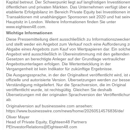
Kapital betreut. Der Schwerpunkt liegt auf langfristigen Investitionen
öffentlichen und privaten Märkten. Das Unternehmen verfügt über 
etablierte Erfolgsbilanz im Bereich Private Equity bei Investitionen i
Transaktionen mit unabhängigen Sponsoren seit 2020 und hat sei
Hauptsitz in London. Weitere Informationen finden Sie unter
www.eighteen48.com.
Wichtige Informationen
Diese Pressemitteilung dient ausschließlich zu Informationszwecke
und stellt weder ein Angebot zum Verkauf noch eine Aufforderung z
Abgabe eines Angebots zum Kauf von Wertpapieren dar. Ein solch
Angebot wird ausschließlich in Übereinstimmung mit den geltenden
Gesetzen an berechtigte Anleger auf der Grundlage vertraulicher
Angebotsunterlagen erfolgen. Die Wertentwicklung in der
Vergangenheit ist kein Indikator für zukünftige Ergebnisse.
Die Ausgangssprache, in der der Originaltext veröffentlicht wird, ist 
offizielle und autorisierte Version. Übersetzungen werden zur bess
Verständigung mitgeliefert. Nur die Sprachversion, die im Original
veröffentlicht wurde, ist rechtsgültig. Gleichen Sie deshalb
Übersetzungen mit der originalen Sprachversion der Veröffentlichu
ab.
Originalversion auf businesswire.com ansehen:
https://www.businesswire.com/news/home/20260514576836/de/
Oliver Mayer
Head of Private Equity, Eighteen48 Partners
PEInvestorRelations@Eighteen48.com