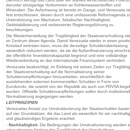
Dennoch verfügt das Land über ein starkes wirtschaftliches Potenzi
darunter einzigartige Vorkommen an Kohlenwasserstoffen und
Mineralien. Der Aufschwung ist bereits im Gange, und Venezuela is
fest entschlossen, diesen durch eine umfassende Reformagenda z
Unterstützung von Wachstum, fiskalischer Nachhaltigkeit,
Geldstabilisierung und verbesserter Regierungsführung zu
beschleunigen.
Die Wiederherstellung der Tragfähigkeit der Staatsverschuldung st
im Zentrum dieser Agenda. Damit Venezuela wieder in einen positi
Kreislauf eintreten kann, muss die derzeitige Schuldenüberlastung
wesentlich reduziert werden, da sie die Außenfinanzierung einschrä
die öffentliche Investitionskapazität begrenzt und eine vollständige
Wiederanbindung an das internationale Finanzsystem verhindert.
Venezuela beabsichtigt, im Einklang mit seinen Zielen zur Tragfähig
der Staatsverschuldung auf die Normalisierung seiner
Schuldenverpflichtungen hinzuarbeiten, einschließlich der
ausstehenden externen kommerziellen Schulden in Form von
Eurobonds, die sowohl von der Republik als auch von PDVSA beg
wurden. Offizielle Schuldenverpflichtungen sollen durch institutionel
Normalisierung angegangen werden.
LEITPRINZIPIEN
Venezuelas Ansatz zur Umstrukturierung der Staatsschulden basier
auf vier Grundsätzen, die das Land als wesentlich für ein nachhalti
und glaubwürdiges Ergebnis erachtet:
-
Nachhaltigkeit
.
Die Bedingungen der Umstrukturierung werden 
einer strengen Analyse der Tragfähigkeit der Verschuldung