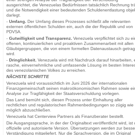
ausgerichtet, die Venezuelas Bedürfnissen tatsächlich Rechnung tr
und die Notwendigkeit einer bedeutenden Schuldenentlastung objek
darlegt.
-
Umfang
.
Der Umfang dieses Prozesses schließt alle relevanten
externen öffentlichen Schulden ein, auch die der Republik und von
PDVSA.
-
Gutwilligkeit und Transparenz
.
Venezuela verpflichtet sich zu ei
offenen, kontinuierlichen und proaktiven Zusammenarbeit mit allen
Gläubigergruppen, die von einem formellen Datenaustausch getra
wird.
-
Dringlichkeit
.
Venezuela wird mit Nachdruck darauf hinarbeiten, 
rasche, einvernehmliche und umfassende Lösung im besten Intere
des venezolanischen Volkes zu erreichen.
NÄCHSTE SCHRITTE
Venezuela wird voraussichtlich im Juni 2026 der internationalen
Finanzgemeinschaft seinen makroökonomischen Rahmen sowie ei
Analyse zur Tragfähigkeit der Staatsverschuldung vorlegen.
Das Land bemüht sich, diesen Prozess unter Einhaltung aller
rechtlichen und regulatorischen Rahmenbedingungen so zügig wie
möglich abzuschließen.
Venezuela hat Centerview Partners als Finanzberater bestellt.
Die Ausgangssprache, in der der Originaltext veröffentlicht wird, ist 
offizielle und autorisierte Version. Übersetzungen werden zur bess
Verständigung mitgeliefert. Nur die Sprachversion, die im Original