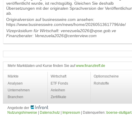
veröffentlicht wurde, ist rechtsgültig. Gleichen Sie deshalb
Übersetzungen mit der originalen Sprachversion der Veröffentlichu
ab.
Originalversion auf businesswire.com ansehen:
https://www.businesswire.com/news/home/20260513617796/de/
Vizepräsidium für Wirtschaft: venezuela2026@vpse.gob.ve
Finanzberater: Venezuela2026@centerview.com
Mehr Marktdaten und Kurse finden Sie auf
www.finanztreff.de
Märkte
Wirtschaft
Optionsscheine
Analysen
ETF Fonds
Rohstoffe
Unternehmen
Anleihen
Branchen
Zertifikate
Angebote der
Nutzungshinweise
|
Datenschutz
|
Impressum
| Datenquellen:
boerse-stuttgart