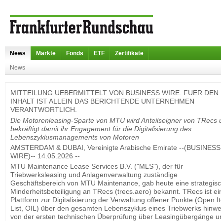
News
Märkte
Fonds
ETF
Zertifikate
News
MITTEILUNG UEBERMITTELT VON BUSINESS WIRE. FUER DEN
INHALT IST ALLEIN DAS BERICHTENDE UNTERNEHMEN
VERANTWORTLICH.
Die Motorenleasing-Sparte von MTU wird Anteilseigner von TRecs 
bekräftigt damit ihr Engagement für die Digitalisierung des
Lebenszyklusmanagements von Motoren
AMSTERDAM & DUBAI, Vereinigte Arabische Emirate --(BUSINESS
WIRE)-- 14.05.2026 --
MTU Maintenance Lease Services B.V. ("MLS"), der für
Triebwerksleasing und Anlagenverwaltung zuständige
Geschäftsbereich von MTU Maintenance, gab heute eine strategis
Minderheitsbeteiligung an TRecs (trecs.aero) bekannt. TRecs ist ei
Plattform zur Digitalisierung der Verwaltung offener Punkte (Open I
List, OIL) über den gesamten Lebenszyklus eines Triebwerks hinwe
von der ersten technischen Überprüfung über Leasingübergänge u