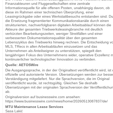
Finanzakteuren und Fluggesellschaften eine zentrale
Informationsquelle für alle offenen Posten, unabhängig davon, ob
diese im Rahmen einer technischen Überprüfung, einer
Leasingrückgabe oder eines Werkstattbesuchs entstanden sind. D
die Ersetzung fragmentierter Kommunikationskanäle durch einen
strukturierten, nachverfolgbaren digitalen Arbeitsablauf können die
Akteure der gesamten Triebwerksleasingbranche mit deutlich
verkürzten Bearbeitungszeiten, weniger Streitfällen und einer
verbesserten Dokumentationsqualität über den gesamten
Lebenszyklus des Triebwerks hinweg rechnen. Die Entscheidung v
MLS, TRecs in allen Arbeitsabläufen einzusetzen und das
Unternehmen als Anteilseigner zu unterstützen, spiegelt den
langjährigen Fokus des Unternehmens wider, operative Exzellenz m
kontinuierlicher technologischer Innovation zu verbinden.
Quelle:
AETOSWire
Die Ausgangssprache, in der der Originaltext veröffentlicht wird, ist 
offizielle und autorisierte Version. Übersetzungen werden zur bess
Verständigung mitgeliefert. Nur die Sprachversion, die im Original
veröffentlicht wurde, ist rechtsgültig. Gleichen Sie deshalb
Übersetzungen mit der originalen Sprachversion der Veröffentlichu
ab.
Originalversion auf businesswire.com ansehen:
https://www.businesswire.com/news/home/20260513087837/de/
MTU Maintenance Lease Services
Sasa Lakić