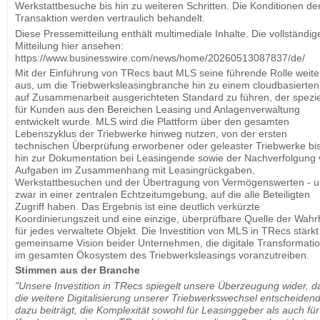
Werkstattbesuche bis hin zu weiteren Schritten. Die Konditionen de
Transaktion werden vertraulich behandelt.
Diese Pressemitteilung enthält multimediale Inhalte. Die vollständig
Mitteilung hier ansehen:
https://www.businesswire.com/news/home/20260513087837/de/
Mit der Einführung von TRecs baut MLS seine führende Rolle weite
aus, um die Triebwerksleasingbranche hin zu einem cloudbasierten
auf Zusammenarbeit ausgerichteten Standard zu führen, der spezie
für Kunden aus den Bereichen Leasing und Anlagenverwaltung
entwickelt wurde. MLS wird die Plattform über den gesamten
Lebenszyklus der Triebwerke hinweg nutzen, von der ersten
technischen Überprüfung erworbener oder geleaster Triebwerke bi
hin zur Dokumentation bei Leasingende sowie der Nachverfolgung
Aufgaben im Zusammenhang mit Leasingrückgaben,
Werkstattbesuchen und der Übertragung von Vermögenswerten - 
zwar in einer zentralen Echtzeitumgebung, auf die alle Beteiligten
Zugriff haben. Das Ergebnis ist eine deutlich verkürzte
Koordinierungszeit und eine einzige, überprüfbare Quelle der Wahr
für jedes verwaltete Objekt. Die Investition von MLS in TRecs stärkt
gemeinsame Vision beider Unternehmen, die digitale Transformati
im gesamten Ökosystem des Triebwerksleasings voranzutreiben.
Stimmen aus der Branche
"Unsere Investition in TRecs spiegelt unsere Überzeugung wider, d
die weitere Digitalisierung unserer Triebwerkswechsel entscheiden
dazu beiträgt, die Komplexität sowohl für Leasinggeber als auch für