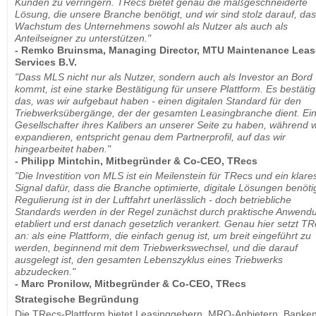
Kunden zu verringern. TRecs bietet genau die maßgeschneiderte
Lösung, die unsere Branche benötigt, und wir sind stolz darauf, das
Wachstum des Unternehmens sowohl als Nutzer als auch als
Anteilseigner zu unterstützen."
- Remko Bruinsma, Managing Director, MTU Maintenance Leas
Services B.V.
"Dass MLS nicht nur als Nutzer, sondern auch als Investor an Bord
kommt, ist eine starke Bestätigung für unsere Plattform. Es bestätig
das, was wir aufgebaut haben - einen digitalen Standard für den
Triebwerksübergänge, der der gesamten Leasingbranche dient. Ei
Gesellschafter ihres Kalibers an unserer Seite zu haben, während w
expandieren, entspricht genau dem Partnerprofil, auf das wir
hingearbeitet haben."
- Philipp Mintchin, Mitbegründer & Co-CEO, TRecs
"Die Investition von MLS ist ein Meilenstein für TRecs und ein klare
Signal dafür, dass die Branche optimierte, digitale Lösungen benötig
Regulierung ist in der Luftfahrt unerlässlich - doch betriebliche
Standards werden in der Regel zunächst durch praktische Anwend
etabliert und erst danach gesetzlich verankert. Genau hier setzt T
an: als eine Plattform, die einfach genug ist, um breit eingeführt zu
werden, beginnend mit dem Triebwerkswechsel, und die darauf
ausgelegt ist, den gesamten Lebenszyklus eines Triebwerks
abzudecken."
- Marc Pronilow, Mitbegründer & Co-CEO, TRecs
Strategische Begründung
Die TRecs-Plattform bietet Leasinggebern, MRO-Anbietern, Banken