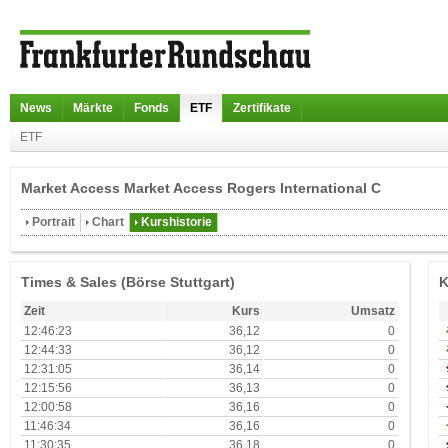
News
Märkte
Fonds
ETF
Zertifikate
ETF
Market Access Market Access Rogers International C
Portrait
Chart
Kurshistorie
Times & Sales (Börse Stuttgart)
K
Zeit
Kurs
Umsatz
12:46:23
36,12
0
12:44:33
36,12
0
12:31:05
36,14
0
12:15:56
36,13
0
12:00:58
36,16
0
11:46:34
36,16
0
11:30:35
36,18
0