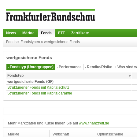
News
Märkte
Fonds
ETF
Zertifikate
Fonds
»
Fondstypen
»
wertgesicherte Fonds
wertgesicherte Fonds
Fondstyp (Untergruppen)
Performance
Rendite/Risiko
Was sind w
Fondstyp
wertgesicherte Fonds (GF)
Strukturierter Fonds mit Kapitalschutz
Strukturierter Fonds mit Kapitalgarantie
Mehr Marktdaten und Kurse finden Sie auf
www.finanztreff.de
Märkte
Wirtschaft
Optionsscheine