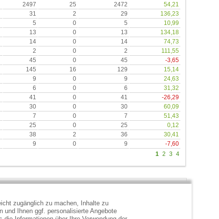
2497
25
2472
54,21
31
2
29
136,23
5
0
5
10,99
13
0
13
134,18
14
0
14
74,73
2
0
2
111,55
45
0
45
-3,65
145
16
129
15,14
9
0
9
24,63
6
0
6
31,32
41
0
41
-26,29
30
0
30
60,09
7
0
7
51,43
25
0
25
0,12
38
2
36
30,41
9
0
9
-7,60
1
2
3
4
icht zugänglich zu machen, Inhalte zu
en und Ihnen ggf. personalisierte Angebote
s die Informationen über Ihre Verwendung der