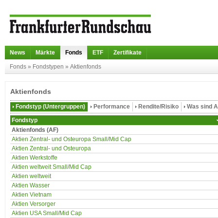
News
Märkte
Fonds
ETF
Zertifikate
Fonds
»
Fondstypen
»
Aktienfonds
Aktienfonds
Fondstyp (Untergruppen)
Performance
Rendite/Risiko
Was sind A
Fondstyp
Aktienfonds (AF)
Aktien Zentral- und Osteuropa Small/Mid Cap
Aktien Zentral- und Osteuropa
Aktien Werkstoffe
Aktien weltweit Small/Mid Cap
Aktien weltweit
Aktien Wasser
Aktien Vietnam
Aktien Versorger
Aktien USA Small/Mid Cap