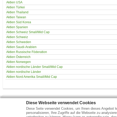
Aktien USA
Aktien Türkei
Aktien Thailand
Aktien Taiwan
Aktien Süd Korea
Aktien Spanien
Aktien Schweiz Small/Mid Cap
Aktien Schweiz
Aktien Schweden
Aktien Saudi-Arabien
Aktien Russische Föderation
Aktien Österreich
Aktien Norwegen
Aktien nordische Länder Small/Mid Cap
Aktien nordische Länder
Aktien Nord Amerika Small/Mid Cap
Diese Webseite verwendet Cookies
Mehr Marktdaten und Kurse finden Sie auf
www.finanztreff.de
Diese Seite verwendet Cookies, um Ihnen dieses Angebot le
personalisieren, Ihre Zugriffe auf die Webseite zu analysier
unterbreiten zu können. Hierzu kann es notwendig sein, das