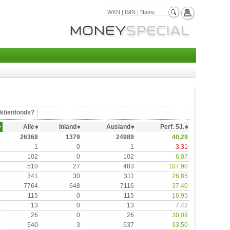
ktienfonds?
Alle
Inland
Ausland
Perf. 5J.
26368
1379
24989
40,29
1
0
1
-3,31
102
0
102
6,07
510
27
483
107,90
341
30
311
26,85
7764
648
7116
37,40
115
0
115
16,95
13
0
13
7,42
26
0
26
30,09
540
3
537
33,50