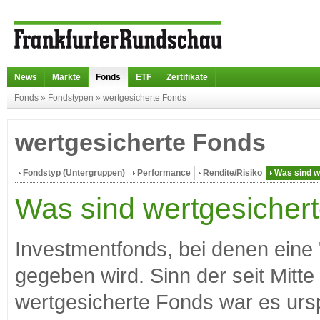
News
Märkte
Fonds
ETF
Zertifikate
Fonds
»
Fondstypen
»
wertgesicherte Fonds
wertgesicherte Fonds
Fondstyp (Untergruppen)
Performance
Rendite/Risiko
Was sind w
Was sind wertgesicher
Investmentfonds, bei denen eine
gegeben wird. Sinn der seit Mitt
wertgesicherte Fonds war es urs