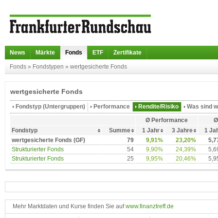
News
Märkte
Fonds
ETF
Zertifikate
Fonds
»
Fondstypen
»
wertgesicherte Fonds
wertgesicherte Fonds
Fondstyp (Untergruppen)
Performance
Rendite/Risiko
Was sind w
Ø Performance
Ø
Fondstyp
Summe
1 Jahr
3 Jahre
1 Ja
wertgesicherte Fonds (GF)
79
9,91%
23,20%
5,
Strukturierter Fonds
54
9,90%
24,39%
5,
Strukturierter Fonds
25
9,95%
20,46%
5,
Mehr Marktdaten und Kurse finden Sie auf
www.finanztreff.de