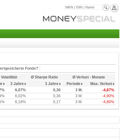
ertgesicherte Fonds?
 Volatilität
Ø Sharpe Ratio
Ø Verlust - Monate
hr
3 Jahre
3 Jahre
Periode
Max. Verlust
77%
6,07%
0,30
3 M.
-4,87%
69%
6,02%
0,36
3 M.
-4,90%
95%
6,18%
0,17
3 M.
-4,80%