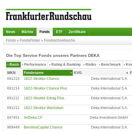
News
Märkte
Fonds
ETF
Zertifikate
Fonds
»
FondsFinder
»
Fondsschnellsuche
Die Top Service Fonds unseres Partners DEKA
Basis
Performance
Rating & Ranking
Risiko
Benchmark
Kos
WKN
Fondsname
KVG
F
691213
1822-Struktur Chance
Deka International S.A.
691214
1822-Struktur Chance Plus
Deka International S.A.
691211
1822-Struktur Ertrag Plus
Deka International S.A.
691212
1822-Struktur Wachstum
Deka International S.A.
847451
AriDeka CF
Deka Investment GmbH
989449
BerolinaCapital Chance
Deka International S.A.