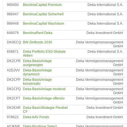
989450
BerolinaCapital Premium
Deka International S.A.
989447
BerolinaCapital Sicherheit
Deka International S.A.
989448
BerolinaCapital Wachstum
Deka International S.A.
848079
BerolinaRent Deka
Deka Investment GmbH
DK0ECQ
BW Zielfonds 2030
Deka Vermögensmanagement
GmbH
658871
Deka Portfolio ESG Globale
Deka International S.A.
Aktien
DK2CFR
Deka-BasisAnlage
Deka Vermögensmanagement
ausgewogen
GmbH
A2DJVV
Deka-BasisAnlage
Deka Vermögensmanagement
dynamisch
GmbH
DK2CFP
Deka-BasisAnlage
Deka Vermögensmanagement
konservativ
GmbH
DK2CFQ
Deka-BasisAnlage moderat
Deka Vermögensmanagement
GmbH
DK2CFT
Deka-BasisAnlage offensiv
Deka Vermögensmanagement
GmbH
DK2EAR
Deka-BasisStrategie Flexibel
Deka Investment GmbH
CF
978622
Deka-bAV Fonds
Deka Investment GmbH
A0JKNP
Deka-Boutique Select
Deka Vermögensmanagement