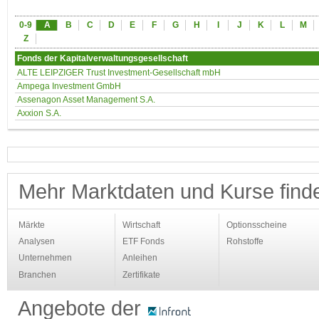
0-9
A
B
C
D
E
F
G
H
I
J
K
L
M
Z
Fonds der Kapitalverwaltungsgesellschaft
ALTE LEIPZIGER Trust Investment-Gesellschaft mbH
Ampega Investment GmbH
Assenagon Asset Management S.A.
Axxion S.A.
Mehr Marktdaten und Kurse find
Märkte
Wirtschaft
Optionsscheine
Analysen
ETF Fonds
Rohstoffe
Unternehmen
Anleihen
Branchen
Zertifikate
Angebote der