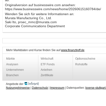
ab.
Originalversion auf businesswire.com ansehen:
https://www.businesswire.com/news/home/20260615160784/de/
Wenden Sie sich für weitere Informationen an:
Murata Manufacturing Co., Ltd.
Saki Ito, prsec_mmc@murata.com
Corporate Communications Department
Mehr Marktdaten und Kurse finden Sie auf
www.finanztreff.de
Märkte
Wirtschaft
Optionsscheine
Analysen
ETF Fonds
Rohstoffe
Unternehmen
Anleihen
Branchen
Zertifikate
Angebote der
Nutzungshinweise
|
Datenschutz
|
Impressum
| Datenquellen:
boerse-stuttgart