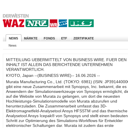
NEWS
MÄRKTE
FONDS
ETF
ZERTIFIKATE
News
MITTEILUNG UEBERMITTELT VON BUSINESS WIRE. FUER DEN
INHALT IST ALLEIN DAS BERICHTENDE UNTERNEHMEN
VERANTWORTLICH.
KYOTO, Japan --(BUSINESS WIRE)-- 16.06.2026 --
Murata Manufacturing Co., Ltd. (TOKYO: 6981) (ISIN: JP39144000
gibt eine neue Zusammenarbeit mit Synopsys, Inc. bekannt, die es
Anwendern der Simulationswerkzeuge von Synopsys ermöglicht, di
auf die Website von Murata zu gelangen, um dort die neuesten
Hochleistungs-Simulationsmodelle von Murata abzurufen und
herunterzuladen. Die Zusammenarbeit umfasst das 3D-
Elektromagnetfeld-Analysetool Ansys HFSSTM und das thermische
Analysetool Ansys Icepak® von Synopsys und stellt einen bedeute
Schritt zur Optimierung des Simulations-Workflows für Entwickler
elektronischer Schaltungen dar. Murata ist zudem das erste