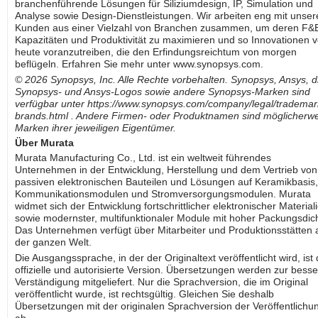
branchenführende Lösungen für Siliziumdesign, IP, Simulation und
Analyse sowie Design-Dienstleistungen. Wir arbeiten eng mit unser
Kunden aus einer Vielzahl von Branchen zusammen, um deren F&
Kapazitäten und Produktivität zu maximieren und so Innovationen 
heute voranzutreiben, die den Erfindungsreichtum von morgen
beflügeln. Erfahren Sie mehr unter www.synopsys.com.
© 2026 Synopsys, Inc. Alle Rechte vorbehalten. Synopsys, Ansys, d
Synopsys- und Ansys-Logos sowie andere Synopsys-Marken sind
verfügbar unter
https://www.synopsys.com/company/legal/trademar
brands.html
. Andere Firmen- oder Produktnamen sind möglicherw
Marken ihrer jeweiligen Eigentümer.
Über Murata
Murata Manufacturing Co., Ltd. ist ein weltweit führendes
Unternehmen in der Entwicklung, Herstellung und dem Vertrieb von
passiven elektronischen Bauteilen und Lösungen auf Keramikbasis,
Kommunikationsmodulen und Stromversorgungsmodulen. Murata
widmet sich der Entwicklung fortschrittlicher elektronischer Material
sowie modernster, multifunktionaler Module mit hoher Packungsdic
Das Unternehmen verfügt über Mitarbeiter und Produktionsstätten 
der ganzen Welt.
Die Ausgangssprache, in der der Originaltext veröffentlicht wird, ist 
offizielle und autorisierte Version. Übersetzungen werden zur bess
Verständigung mitgeliefert. Nur die Sprachversion, die im Original
veröffentlicht wurde, ist rechtsgültig. Gleichen Sie deshalb
Übersetzungen mit der originalen Sprachversion der Veröffentlichu