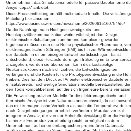
Unternehmen, das Simulationsmodelle für passive Bauelemente üb
Ansys Icepak* anbietet.
Diese Pressemitteilung enthält multimediale Inhalte. Die vollständig
Mitteilung hier ansehen:
https://www.businesswire.com/news/home/20260615160784/de/
Da die Nachfrage nach Hochgeschwindigkeits- und
Hochkapazitätskommunikation weiter wächst, ist das Design
elektronischer Schaltungen zunehmend komplexer geworden.
Ingenieure müssen nun eine Reihe physikalischer Phänomene, von
elektromagnetischen Störungen (EMI) bis hin zur Wärmeentwicklu
der Bauteile, in einem einzigen Entwurf berücksichtigen. Es ist
entscheidend, diese Herausforderungen frühzeitig im Entwurfsproz
anzugehen; werden sie übersehen, kann dies kostspielige
Neukonstruktionen nach sich ziehen, die Entwicklungszeiten
verlängern und die Kosten für die Prototypenentwicklung in die Hö
treiben. Dies hat den Druck auf Anbieter elektronischer Bauteile erh
einsatzbereite, hochwertige Simulationsmodelle bereitzustellen, die
den Tools kompatibel sind, auf die sich Ingenieure bereits verlassen
Die Entwicklung präziser Modelle für die elektromagnetische und
thermische Analyse ist von Natur aus anspruchsvoll, da sich sowohl
das elektromagnetische Verhalten als auch die Temperaturverteilun
nach Designbedingungen erheblich verändern. Muratas vertikal
integrierter Ansatz, der von der Rohstoffentwicklung über die Ferti
bis hin zur Endproduktverarbeitung reicht, ermöglicht es dem
Unternehmen, auf einen umfangreichen proprietären Datensatz
zurückzugreifen, was zu Simulationsmodellen führt, die die tatsächl