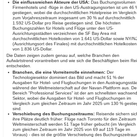
Die einflussreichen Akteure der USA:
Das Buchungsvolumen 
Firmenhotels und -flüge in den US-Austragungsorten ist um 46 
gestiegen, wobei die durchschnittlichen Hotelpreise im Vergleich
zum Vorjahreszeitraum insgesamt um 30 % auf durchschnittlich
1.592 US-Dollar pro Reise gestiegen sind. Die höchsten
Buchungszahlen für Hotels und Flüge unter den US-
Ausrichtungsstädten verzeichnen die SF Bay Area mit
durchschnittlichen Hotelkosten von 1.641 US-Dollar sowie NY/N
(Ausrichtungsort des Finales) mit durchschnittlichen Hotelkosten
von 1.836 US-Dollar.
Die Daten zeigen zudem genau auf, welche Branchen den
Aufwärtstrend vorantreiben und wie sich die Beschäftigten beim Re
entscheiden.
Branchen, die eine Vorreiterrolle einnehmen:
Der
Technologiesektor dominiert das Bild und macht 51 % der
Ausgaben für Hotel- und Flugbuchungen in den Austragungsstä
während der Weltmeisterschaft auf der Navan-Plattform aus. De
Bereich "Professional Services" ist der am schnellsten wachsen
Sektor, wobei die Ausgaben für Hotel- und Flugbuchungen im
Vergleich zum gleichen Zeitraum im Jahr 2025 um 130 % gesti
sind.
Verschiebung des Buchungszeitraums:
Reisende sichern sic
ihre Plätze deutlich früher: Flüge nach Toronto für den Zeitraum
Weltmeisterschaft werden 51 Tage früher gebucht (im Vergleich
zum gleichen Zeitraum im Jahr 2025 von 69 auf 119 Tage im
Voraus) - dies ist die größte Verschiebung des Buchungszeitra