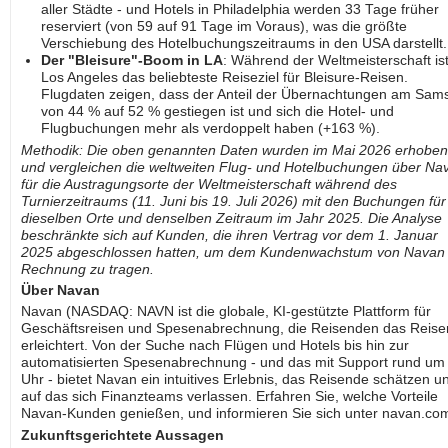
aller Städte - und Hotels in Philadelphia werden 33 Tage früher
reserviert (von 59 auf 91 Tage im Voraus), was die größte
Verschiebung des Hotelbuchungszeitraums in den USA darstellt.
Der "Bleisure"-Boom in LA
: Während der Weltmeisterschaft is
Los Angeles das beliebteste Reiseziel für Bleisure-Reisen.
Flugdaten zeigen, dass der Anteil der Übernachtungen am Sam
von 44 % auf 52 % gestiegen ist und sich die Hotel- und
Flugbuchungen mehr als verdoppelt haben (+163 %).
Methodik: Die oben genannten Daten wurden im Mai 2026 erhoben
und vergleichen die weltweiten Flug- und Hotelbuchungen über Na
für die Austragungsorte der Weltmeisterschaft während des
Turnierzeitraums (11. Juni bis 19. Juli 2026) mit den Buchungen für
dieselben Orte und denselben Zeitraum im Jahr 2025. Die Analyse
beschränkte sich auf Kunden, die ihren Vertrag vor dem 1. Januar
2025 abgeschlossen hatten, um dem Kundenwachstum von Navan
Rechnung zu tragen.
Über Navan
Navan (NASDAQ: NAVN ist die globale, KI-gestützte Plattform für
Geschäftsreisen und Spesenabrechnung, die Reisenden das Reise
erleichtert. Von der Suche nach Flügen und Hotels bis hin zur
automatisierten Spesenabrechnung - und das mit Support rund um 
Uhr - bietet Navan ein intuitives Erlebnis, das Reisende schätzen u
auf das sich Finanzteams verlassen. Erfahren Sie, welche Vorteile
Navan-Kunden genießen, und informieren Sie sich unter navan.co
Zukunftsgerichtete Aussagen