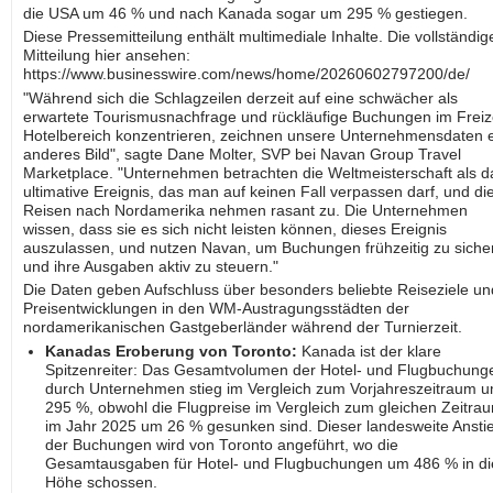
die USA um 46 % und nach Kanada sogar um 295 % gestiegen.
Diese Pressemitteilung enthält multimediale Inhalte. Die vollständig
Mitteilung hier ansehen:
https://www.businesswire.com/news/home/20260602797200/de/
"Während sich die Schlagzeilen derzeit auf eine schwächer als
erwartete Tourismusnachfrage und rückläufige Buchungen im Freize
Hotelbereich konzentrieren, zeichnen unsere Unternehmensdaten 
anderes Bild", sagte Dane Molter, SVP bei Navan Group Travel
Marketplace. "Unternehmen betrachten die Weltmeisterschaft als d
ultimative Ereignis, das man auf keinen Fall verpassen darf, und di
Reisen nach Nordamerika nehmen rasant zu. Die Unternehmen
wissen, dass sie es sich nicht leisten können, dieses Ereignis
auszulassen, und nutzen Navan, um Buchungen frühzeitig zu siche
und ihre Ausgaben aktiv zu steuern."
Die Daten geben Aufschluss über besonders beliebte Reiseziele un
Preisentwicklungen in den WM-Austragungsstädten der
nordamerikanischen Gastgeberländer während der Turnierzeit.
Kanadas Eroberung von Toronto:
Kanada ist der klare
Spitzenreiter: Das Gesamtvolumen der Hotel- und Flugbuchung
durch Unternehmen stieg im Vergleich zum Vorjahreszeitraum 
295 %, obwohl die Flugpreise im Vergleich zum gleichen Zeitra
im Jahr 2025 um 26 % gesunken sind. Dieser landesweite Ansti
der Buchungen wird von Toronto angeführt, wo die
Gesamtausgaben für Hotel- und Flugbuchungen um 486 % in di
Höhe schossen.