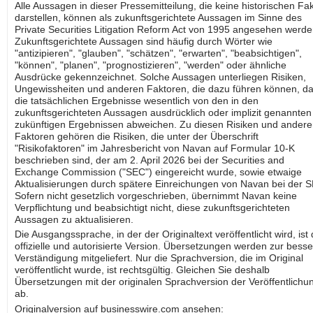
Alle Aussagen in dieser Pressemitteilung, die keine historischen Fa
darstellen, können als zukunftsgerichtete Aussagen im Sinne des
Private Securities Litigation Reform Act von 1995 angesehen werde
Zukunftsgerichtete Aussagen sind häufig durch Wörter wie
"antizipieren", "glauben", "schätzen", "erwarten", "beabsichtigen",
"können", "planen", "prognostizieren", "werden" oder ähnliche
Ausdrücke gekennzeichnet. Solche Aussagen unterliegen Risiken,
Ungewissheiten und anderen Faktoren, die dazu führen können, d
die tatsächlichen Ergebnisse wesentlich von den in den
zukunftsgerichteten Aussagen ausdrücklich oder implizit genannten
zukünftigen Ergebnissen abweichen. Zu diesen Risiken und ander
Faktoren gehören die Risiken, die unter der Überschrift
"Risikofaktoren" im Jahresbericht von Navan auf Formular 10-K
beschrieben sind, der am 2. April 2026 bei der Securities and
Exchange Commission ("SEC") eingereicht wurde, sowie etwaige
Aktualisierungen durch spätere Einreichungen von Navan bei der 
Sofern nicht gesetzlich vorgeschrieben, übernimmt Navan keine
Verpflichtung und beabsichtigt nicht, diese zukunftsgerichteten
Aussagen zu aktualisieren.
Die Ausgangssprache, in der der Originaltext veröffentlicht wird, ist 
offizielle und autorisierte Version. Übersetzungen werden zur bess
Verständigung mitgeliefert. Nur die Sprachversion, die im Original
veröffentlicht wurde, ist rechtsgültig. Gleichen Sie deshalb
Übersetzungen mit der originalen Sprachversion der Veröffentlichu
ab.
Originalversion auf businesswire.com ansehen: