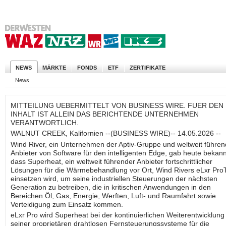
NEWS
MÄRKTE
FONDS
ETF
ZERTIFIKATE
News
MITTEILUNG UEBERMITTELT VON BUSINESS WIRE. FUER DEN
INHALT IST ALLEIN DAS BERICHTENDE UNTERNEHMEN
VERANTWORTLICH.
WALNUT CREEK, Kalifornien --(BUSINESS WIRE)-- 14.05.2026 --
Wind River, ein Unternehmen der Aptiv-Gruppe und weltweit führen
Anbieter von Software für den intelligenten Edge, gab heute bekann
dass Superheat, ein weltweit führender Anbieter fortschrittlicher
Lösungen für die Wärmebehandlung vor Ort, Wind Rivers eLxr Pr
einsetzen wird, um seine industriellen Steuerungen der nächsten
Generation zu betreiben, die in kritischen Anwendungen in den
Bereichen Öl, Gas, Energie, Werften, Luft- und Raumfahrt sowie
Verteidigung zum Einsatz kommen.
eLxr Pro wird Superheat bei der kontinuierlichen Weiterentwicklung
seiner proprietären drahtlosen Fernsteuerungssysteme für die