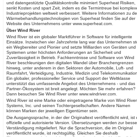
und datengestützte Qualitätskontrolle minimiert Superheat Risiken,
senkt Kosten und spart Zeit, indem es die Termintreue bei komplex
Industrieprojekten weltweit verbessert. Weitere Informationen zu d
Wärmebehandlungstechnologien von Superheat finden Sie auf der
Website des Unternehmens unter www.superheat.com.
Über Wind River
Wind River ist ein globaler Marktführer in Software für intelligente
Einsätze. Inzwischen vier Jahrzehnte lang war das Unternehmen st
ein Wegbereiter und Pionier und setzte Milliarden von Geräten und
Systemen unter höchsten Anforderungen an Sicherheit und
Zuverlässigkeit in Betrieb. Fachkenntnisse und Software von Wind
River beschleunigen den digitalen Wandel über Branchengrenzen
hinweg, unter anderem in den Sektoren der Automobile, Luft- und
Raumfahrt, Verteidigung, Industrie, Medizin und Telekommunikation
Ein globaler, professioneller Service und Support der Weltklasse
unterstützt das umfassende Angebot des Unternehmens - und das
Partner-Ökosystem ist breit angelegt. Möchten Sie mehr erfahren?
Dann besuchen Sie Wind River unter www.windriver.com.
Wind River ist eine Marke oder eingetragene Marke von Wind River
Systems, Inc. und seinen Tochtergesellschaften. Andere Namen
können Marken der jeweiligen Eigentümer sein.
Die Ausgangssprache, in der der Originaltext veröffentlicht wird, ist 
offizielle und autorisierte Version. Übersetzungen werden zur bess
Verständigung mitgeliefert. Nur die Sprachversion, die im Original
veröffentlicht wurde, ist rechtsgültig. Gleichen Sie deshalb