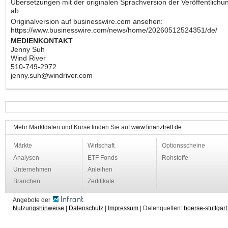
Übersetzungen mit der originalen Sprachversion der Veröffentlichu
ab.
Originalversion auf businesswire.com ansehen:
https://www.businesswire.com/news/home/20260512524351/de/
MEDIENKONTAKT
Jenny Suh
Wind River
510-749-2972
jenny.suh@windriver.com
Mehr Marktdaten und Kurse finden Sie auf
www.finanztreff.de
Märkte
Wirtschaft
Optionsscheine
Analysen
ETF Fonds
Rohstoffe
Unternehmen
Anleihen
Branchen
Zertifikate
Angebote der
Nutzungshinweise
|
Datenschutz
|
Impressum
| Datenquellen:
boerse-stuttgart