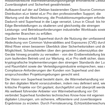
missionskritische Wärmebehandlungsvorgänge erforderliche Leistu
Zuverlässigkeit und Sicherheit gewährleistet.
Aufbauend auf der auf Debian basierenden Open-Source-Communi
Distribution eLxr bietet eLxr Pro den professionellen Support, die
Wartung und die Absicherung, die Produktionsumgebungen erforde
Dadurch wird Superheat in die Lage versetzt, Linux in Cloud- bis hi
Edge-Bereitstellungen zu skalieren und gleichzeitig die strengen
Leistungs- und Betriebsanforderungen industrieller Workloads sowi
regulierter Branchen zu erfüllen.
Darüber hinaus erhält Superheat durch die Nutzung der umfassen
Abdeckung von Common Vulnerabilities and Exposures (CVE) durc
Wind River einen besseren Überblick über Sicherheitsrisiken und di
Möglichkeit, Schwachstellen über den gesamten Lebenszyklus der
Geräte hinweg proaktiv zu verwalten - von der Erstbereitstellung bis
zum laufenden Betrieb und zur Wartung. eLxr Pro stellt sicher, dass
kryptografische Implementierungen den strengen Standards der Luf
und Raumfahrt sowie der Verteidigungsindustrie entsprechen, was
Compliance-Anforderungen der Kunden von Superheat und den
anspruchsvollen Projektumgebungen gerecht wird.
Die Vision von Superheat besteht darin, die Wärmebehandlung vor 
für den digitalen Markt voranzutreiben, indem neu definiert wird, wi
kritische Projekte vor Ort geplant, durchgeführt und überprüft werd
Als weltweit führender Anbieter von Wärmebehandlung vor Ort
verbindet Superheat fundiertes technisches Know-how mit eigenen
digitalen Lösungen, um sicherere, effizientere und zuverlässigere
Ergebnisse zu erzielen. Durch Fernsteuerung, Echtzeitüberwachun