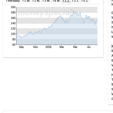
Intraday
1 W.
1 M.
3 M.
6 M.
1 J.
3 J.
5 J.
I
B
T