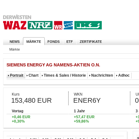
NEWS
MÄRKTE
FONDS
ETF
ZERTIFIKATE
Märkte
SIEMENS ENERGY AG NAMENS-AKTIEN O.N.
Portrait
Chart
Times & Sales / Historie
Nachrichten
Adhoc
Kurs
WKN
U
153,480 EUR
ENER6Y
0
Vortag
1 Jahr
3
+0,46 EUR
+57,47 EUR
+
+0,30%
+59,86%
+